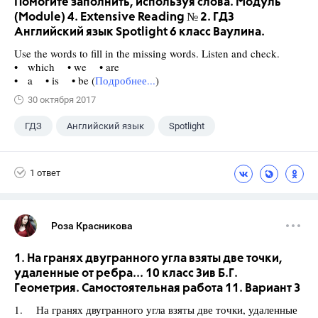
Помогите заполнить, используя слова. Модуль
(Module) 4. Extensive Reading № 2. ГДЗ
Английский язык Spotlight 6 класс Ваулина.
Use the words to fill in the missing words. Listen and check.
• which • we • are
• a • is • be (
Подробнее...
)
30 октября 2017
ГДЗ
Английский язык
Spotlight
6 класс
+1
Ваулина Ю.Е.
1 ответ
Роза Красникова
1. На гранях двугранного угла взяты две точки,
удаленные от ребра... 10 класс Зив Б.Г.
Геометрия. Самостоятельная работа 11. Вариант 3
1. На гранях двугранного угла взяты две точки, удаленные