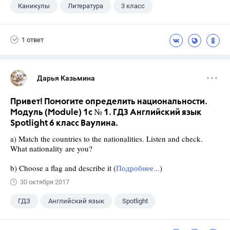
Каникулы
Литература
3 класс
1 ответ
Дарья Казьмина
Привет! Помогите определить национальности.
Модуль (Module) 1c № 1. ГДЗ Английский язык
Spotlight 6 класс Ваулина.
a) Match the countries to the nationalities. Listen and check.
What nationality are you?
b) Choose a flag and describe it (
Подробнее...
)
30 октября 2017
ГДЗ
Английский язык
Spotlight
6 класс
+1
Ваулина Ю.Е.