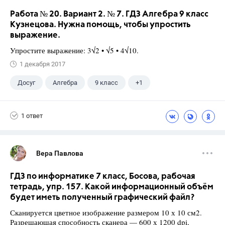
Работа № 20. Вариант 2. № 7. ГДЗ Алгебра 9 класс
Кузнецова. Нужна помощь, чтобы упростить
выражение.
Упростите выражение: 3√2 • √5 • 4√10.
1 декабря 2017
Досуг
Алгебра
9 класс
+1
Кузнецова Л. В.
1 ответ
Вера Павлова
ГДЗ по информатике 7 класс, Босова, рабочая
тетрадь, упр. 157. Какой информационный объём
будет иметь полученный графический файл?
Сканируется цветное изображение размером 10 х 10 см2.
Разрешающая способность сканера — 600 х 1200 dpi,