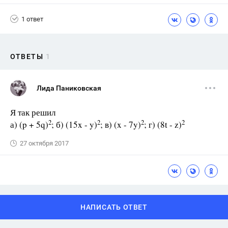
1 ответ
ОТВЕТЫ
1
Лида Паниковская
Я так решил
2
2
2
2
а) (p + 5q)
; б) (15x - y)
; в) (x - 7y)
; г) (8t - z)
27 октября 2017
НАПИСАТЬ ОТВЕТ