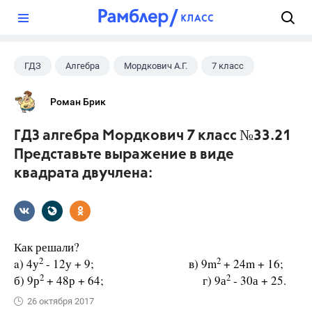
?
ГДЗ
Алгебра
Мордкович А.Г.
7 класс
Роман Брик
ГДЗ алгебра Мордкович 7 класс №33.21
Представьте выражение в виде
квадрата двучлена:
Как решали?
2
2
a) 4у
- 12у + 9; в) 9m
+ 24m + 16;
2
2
б) 9р
+ 48р + 64; г) 9а
- 30а + 25.
26 октября 2017