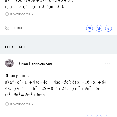
2
г) (m + 3n)
+ (m + 3n)(m - 3n).
3 октября 2017
1 ответ
ОТВЕТЫ
1
Лида Паниковская
Я так решила
2
2
2
2
2
2
2
а) a
- c
- a
+ 4ac - 4c
= 4ac - 5c
; б) x
- 16 - x
+ 64 =
2
2
2
2
2
48; в) 9b
- 1 - b
+ 25 = 8b
+ 24; г) m
+ 9n
+ 6mn +
2
2
2
m
- 9n
= 2m
+ 6mn
3 октября 2017