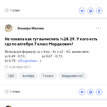
1 ответ
Эльвира Малова
Не поняла как тут вычислить №28.29. У кого есть
гдз по алгебре 7 класс Мордкович?
Используя формулу (а + b)(а - b) = а2 - b2, вычислите:
а) 0,49 ∙ 0,51; в) 0,67 ∙ 0,73;
б) 0,78 ∙ (
Подробнее...
)
8 октября 2017
ГДЗ
Алгебра
7 класс
Мордкович А.Г.
1 ответ