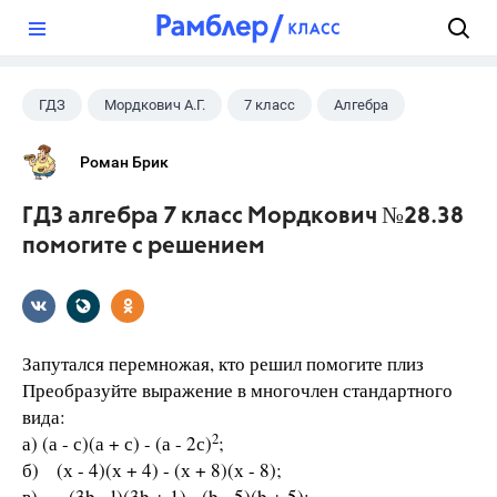
?
ГДЗ
Мордкович А.Г.
7 класс
Алгебра
Роман Брик
ГДЗ алгебра 7 класс Мордкович №28.38
помогите с решением
Запутался перемножая, кто решил помогите плиз
Преобразуйте выражение в многочлен стандартного
вида:
2
а) (а - с)(а + с) - (а - 2с)
;
б) (х - 4)(х + 4) - (х + 8)(х - 8);
в) (3b - l)(3b + 1) - (b - 5)(b + 5);