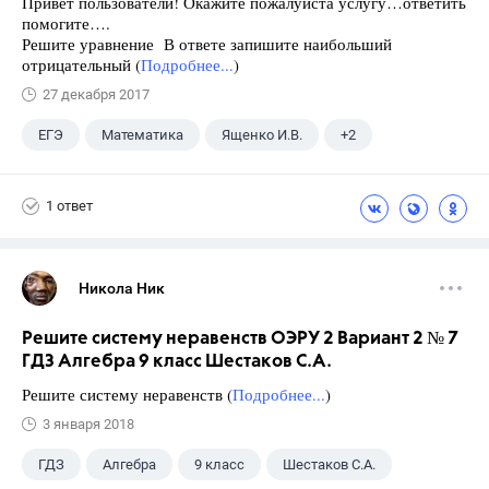
Привет пользователи! Окажите пожалуйста услугу…ответить
помогите….
Решите уравнение В ответе запишите наибольший
отрицательный (
Подробнее...
)
27 декабря 2017
ЕГЭ
Математика
Ященко И.В.
+2
Семенов А.В.
11 класс
1 ответ
Никола Ник
Решите систему неравенств ОЭРУ 2 Вариант 2 № 7
ГДЗ Алгебра 9 класс Шестаков С.А.
Решите систему неравенств (
Подробнее...
)
3 января 2018
ГДЗ
Алгебра
9 класс
Шестаков С.А.