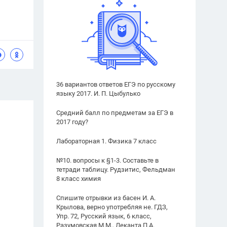
36 вариантов ответов ЕГЭ по русскому
языку 2017. И. П. Цыбулько
Средний балл по предметам за ЕГЭ в
2017 году?
Лабораторная 1. Физика 7 класс
№10. вопросы к §1-3. Составьте в
тетради таблицу. Рудзитис, Фельдман
8 класс химия
Спишите отрывки из басен И. А.
Крылова, верно употребляя не. ГДЗ,
Упр. 72, Русский язык, 6 класс,
Разумовская М.М., Леканта П.А.