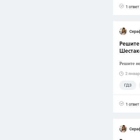
1 ответ
Сера
Решите 
Шестако
Решите не
2 январ
ГДЗ
1 ответ
Сера