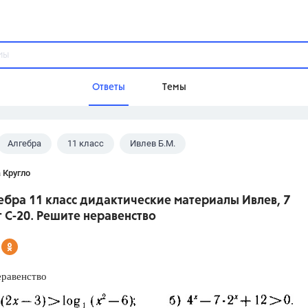
Ответы
Темы
Алгебра
11 класс
Ивлев Б.М.
ы
Домашнее задание
Русский язык,
Химия,
Геометрия,
 Кругло
Обществознание,
Физика
ебра 11 класс дидактические материалы Ивлев, 7
Школа
 С-20. Решите неравенство
9 класс,
8 класс,
11 класс,
10 клас
6 класс,
4 класс,
5 класс,
1 класс,
Учебники
еравенство
Разумовская М.М.,
Габриелян О.С
Рудзитис Г.Е.,
Цыбулько И.П.,
Атан