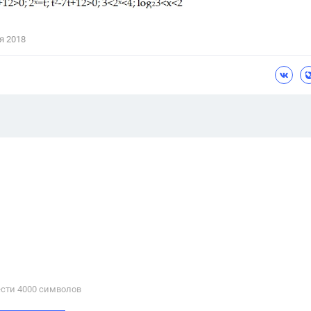
я 2018
сти 4000 cимволов