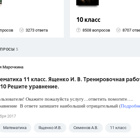
10 класс
опросов
3273 ответа
8508 вопросов
8707 отв
ОПРОСЫ
5
я Марочкина
ематика 11 класс. Ященко И. В. Тренировочная рабо
 10 Решите уравнение.
ользователи! Окажите пожалуйста услугу…ответить помогите….
равнение В ответе запишите наибольший отрицательный (
Подробне
бря 2017
Математика
Ященко И.В.
Семенов А.В.
11 класс