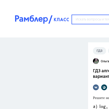
?
ГДЗ
Популярные тем
Ольга
ГДЗ
67571
ответ
ГДЗ алг
ЕГЭ
вариант
3273
ответа
ОГЭ
3460
ответов
Решите н
ФИПИ
30
ответов