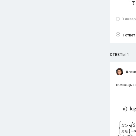
Вузы
1752
ответа
3 январ
Олимпиады
82
ответа
1 ответ
Spotlight
1551
ответ
ОТВЕТЫ
1
ГИА
280
ответов
Ален
помощь н