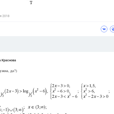
Цветков Л. А.
Психология
я 2018
Отношения,
Любовь,
Красота,
Во
ПОКАЗАТЬ ВСЕ
а Краснова
ужна, да?)