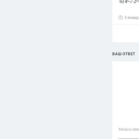
3 январ
ВАШ ОТВЕТ
Можно вве