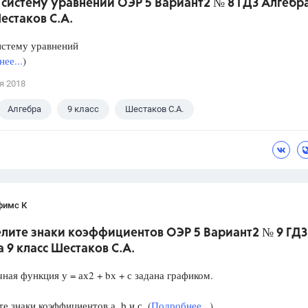
систему уравнений ОЭР 5 Вариант2 № 8 ГДЗ Алгебра
естаков С.А.
истему уравнений
ее...
)
я 2018
Алгебра
9 класс
Шестаков С.А.
фимс К
лите знаки коэффициентов ОЭР 5 Вариант2 № 9 ГДЗ
 9 класс Шестаков С.А.
ная функция у = ах2 + bх + с задана графиком.
е знаки коэффициентов а, b и с. (
Подробнее...
)