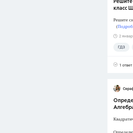
Решите 
класс Ш
Решите с
(
Подробн
2 январ
ГДЗ
1 ответ
Сера
Опреде
Алгебра
Квадратич
Определит