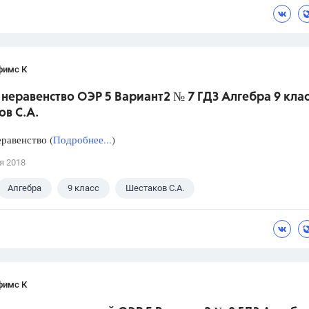
фимс К
неравенство ОЭР 5 Вариант2 № 7 ГДЗ Алгебра 9 клас
в С.А.
равенство (
Подробнее...
)
я 2018
Алгебра
9 класс
Шестаков С.А.
фимс К