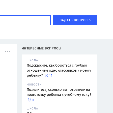
ЗАДАТЬ ВОПРОС
ИНТЕРЕСНЫЕ ВОПРОСЫ
ШКОЛА
Подскажите, как бороться с грубым
отношением одноклассников к моему
15
ребенку?
с,
7 класс,
НОВОСТИ
2 класс
Поделитесь, сколько вы потратили на
подготовку ребенка к учебному году?
8
.,
ШКОЛА
асян Л.С.,