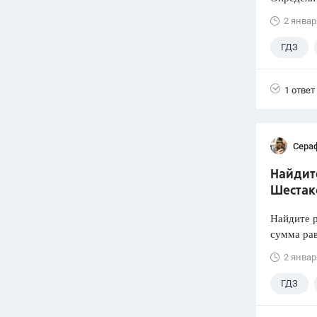
2 январ
ГДЗ
1 ответ
Сера
Найдите
Шестако
Найдите р
сумма рав
2 январ
ГДЗ