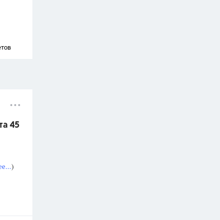
етов
та 45
е...
)