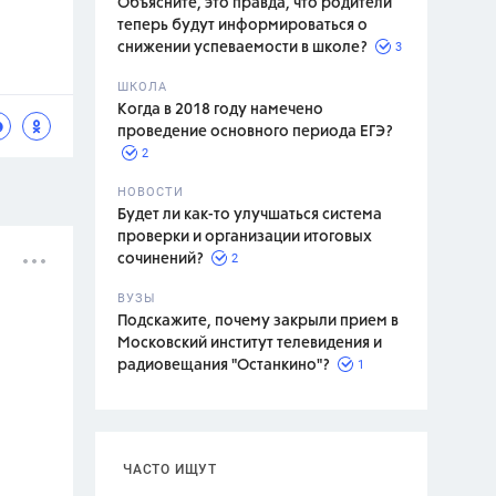
Объясните, это правда, что родители
теперь будут информироваться о
3
снижении успеваемости в школе?
ШКОЛА
спитание
Когда в 2018 году намечено
проведение основного периода ЕГЭ?
2
НОВОСТИ
Будет ли как-то улучшаться система
проверки и организации итоговых
2
сочинений?
ВУЗЫ
Подскажите, почему закрыли прием в
Московский институт телевидения и
1
радиовещания "Останкино"?
ЧАСТО ИЩУТ