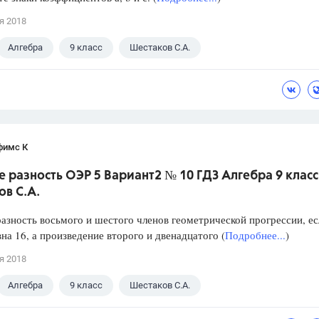
я 2018
Алгебра
9 класс
Шестаков С.А.
фимс К
 разность ОЭР 5 Вариант2 № 10 ГДЗ Алгебра 9 класс
в С.А.
азность восьмого и шестого членов геометрической прогрессии, ес
на 16, а произведение второго и двенадцатого (
Подробнее...
)
я 2018
Алгебра
9 класс
Шестаков С.А.