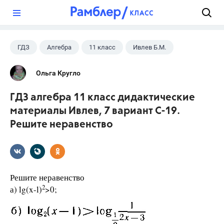
?
ГДЗ
Алгебра
11 класс
Ивлев Б.М.
Ольга Кругло
ГДЗ алгебра 11 класс дидактические
материалы Ивлев, 7 вариант С-19.
Решите неравенство
Решите неравенство
2
а) lg(x-l)
>0;