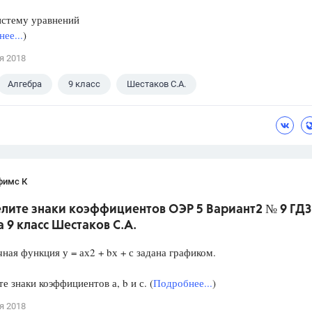
истему уравнений
ее...
)
я 2018
Алгебра
9 класс
Шестаков С.А.
фимс К
лите знаки коэффициентов ОЭР 5 Вариант2 № 9 ГДЗ
 9 класс Шестаков С.А.
ная функция у = ах2 + bх + с задана графиком.
е знаки коэффициентов а, b и с. (
Подробнее...
)
я 2018