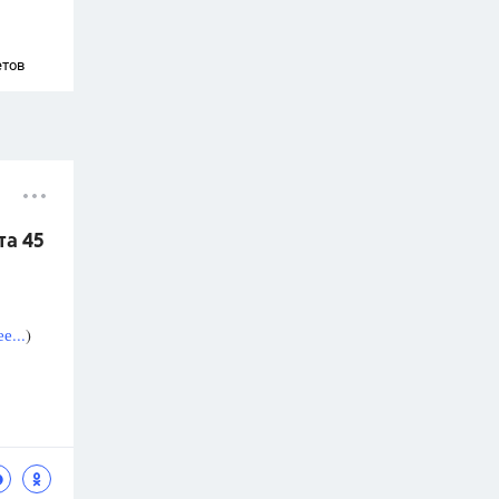
етов
та 45
е...
)