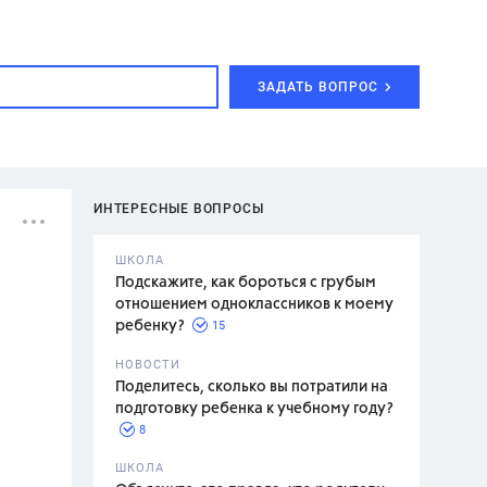
ЗАДАТЬ ВОПРОС
ИНТЕРЕСНЫЕ ВОПРОСЫ
ШКОЛА
Подскажите, как бороться с грубым
отношением одноклассников к моему
15
ребенку?
с,
7 класс,
НОВОСТИ
2 класс
Поделитесь, сколько вы потратили на
подготовку ребенка к учебному году?
8
.,
ШКОЛА
асян Л.С.,