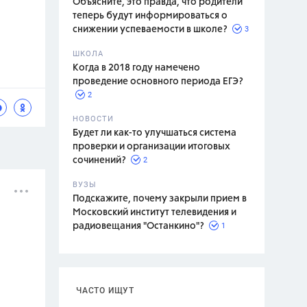
Объясните, это правда, что родители
теперь будут информироваться о
3
снижении успеваемости в школе?
ШКОЛА
спитание
Когда в 2018 году намечено
проведение основного периода ЕГЭ?
2
НОВОСТИ
Будет ли как-то улучшаться система
проверки и организации итоговых
2
сочинений?
ВУЗЫ
Подскажите, почему закрыли прием в
Московский институт телевидения и
1
радиовещания "Останкино"?
ЧАСТО ИЩУТ