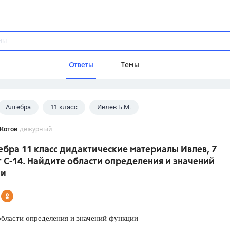
Ответы
Темы
Алгебра
11 класс
Ивлев Б.М.
ы
Домашнее задание
Русский язык,
Химия,
Геометрия,
Котов
дежурный
Обществознание,
Физика
ебра 11 класс дидактические материалы Ивлев, 7
Школа
 С-14. Найдите области определения и значений
9 класс,
8 класс,
11 класс,
10 клас
ии
6 класс,
4 класс,
5 класс,
1 класс,
Учебники
бласти определения и значений функции
Разумовская М.М.,
Габриелян О.С
Рудзитис Г.Е.,
Цыбулько И.П.,
Атан