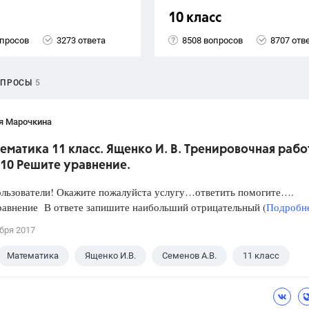
10 класс
опросов
3273 ответа
8508 вопросов
8707 отв
ОПРОСЫ
5
я Марочкина
ематика 11 класс. Ященко И. В. Тренировочная рабо
 10 Решите уравнение.
ользователи! Окажите пожалуйста услугу…ответить помогите….
равнение В ответе запишите наибольший отрицательный (
Подробне
бря 2017
Математика
Ященко И.В.
Семенов А.В.
11 класс