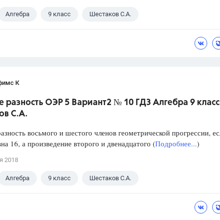
Алгебра
9 класс
Шестаков С.А.
фимс К
 разность ОЭР 5 Вариант2 № 10 ГДЗ Алгебра 9 класс
в С.А.
азность восьмого и шестого членов геометрической прогрессии, ес
на 16, а произведение второго и двенадцатого (
Подробнее...
)
я 2018
Алгебра
9 класс
Шестаков С.А.