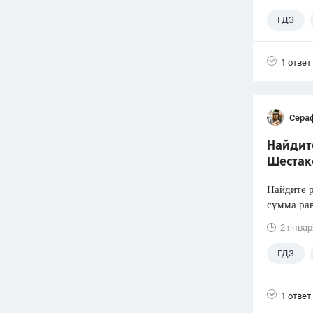
ГДЗ
1 ответ
Сера
Найдите
Шестако
Найдите р
сумма рав
2 январ
ГДЗ
1 ответ