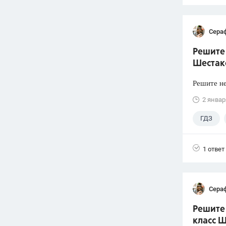
Сера
Решите 
Шестако
Решите не
2 январ
ГДЗ
1 ответ
Сера
Решите 
класс Ш