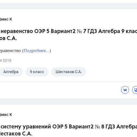
фимс К
неравенство ОЭР 5 Вариант2 № 7 ГДЗ Алгебра 9 клас
в С.А.
равенство (
Подробнее...
)
я 2018
Алгебра
9 класс
Шестаков С.А.
фимс К
систему уравнений ОЭР 5 Вариант2 № 8 ГДЗ Алгебра
естаков С.А.