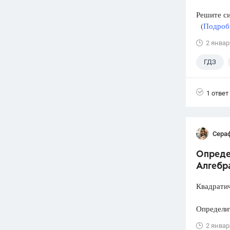
Решите с
(
Подробн
2 январ
ГДЗ
1 ответ
Сера
Опреде
Алгебра
Квадратич
Определит
2 январ