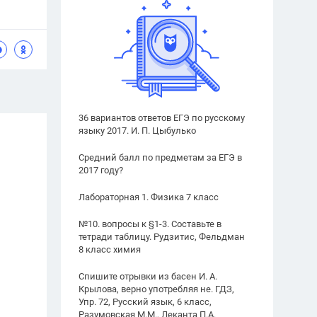
36 вариантов ответов ЕГЭ по русскому
языку 2017. И. П. Цыбулько
Средний балл по предметам за ЕГЭ в
2017 году?
Лабораторная 1. Физика 7 класс
№10. вопросы к §1-3. Составьте в
тетради таблицу. Рудзитис, Фельдман
8 класс химия
Спишите отрывки из басен И. А.
Крылова, верно употребляя не. ГДЗ,
Упр. 72, Русский язык, 6 класс,
Разумовская М.М., Леканта П.А.