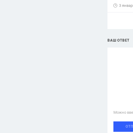
3 январ
ВАШ ОТВЕТ
Можно вве
ОТ