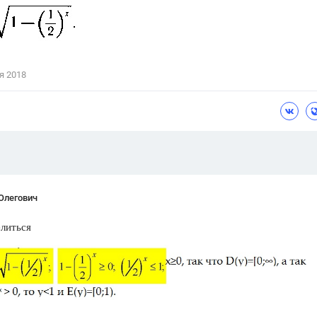
Цветков Л. А.
Психология
Отношения,
Любовь,
Красота,
Во
я 2018
ПОКАЗАТЬ ВСЕ
Олегович
литься