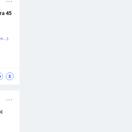
та 45
е...
)
с