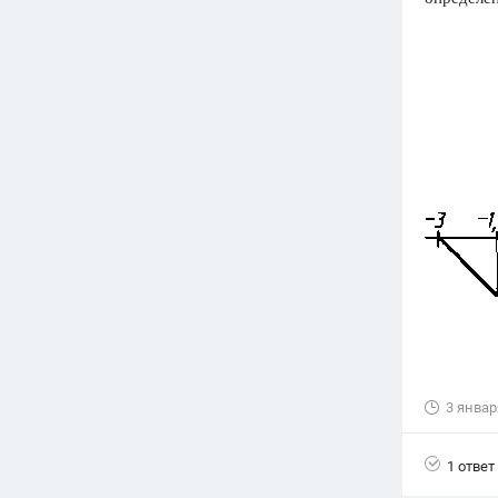
Вузы
1752
ответа
Олимпиады
82
ответа
Spotlight
1551
ответ
ГИА
280
ответов
3 январ
1 ответ