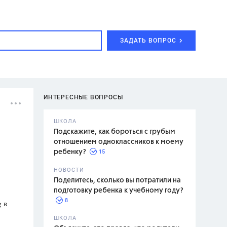
ЗАДАТЬ ВОПРОС
ИНТЕРЕСНЫЕ ВОПРОСЫ
ШКОЛА
Подскажите, как бороться с грубым
отношением одноклассников к моему
15
ребенку?
с,
7 класс,
НОВОСТИ
2 класс
Поделитесь, сколько вы потратили на
подготовку ребенка к учебному году?
8
 в
.,
ШКОЛА
асян Л.С.,