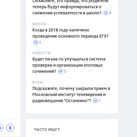
Объясните, это правда, что родители
теперь будут информироваться о
3
снижении успеваемости в школе?
ШКОЛА
спитание
Когда в 2018 году намечено
проведение основного периода ЕГЭ?
2
НОВОСТИ
Будет ли как-то улучшаться система
проверки и организации итоговых
2
сочинений?
ВУЗЫ
Подскажите, почему закрыли прием в
Московский институт телевидения и
1
радиовещания "Останкино"?
ЧАСТО ИЩУТ