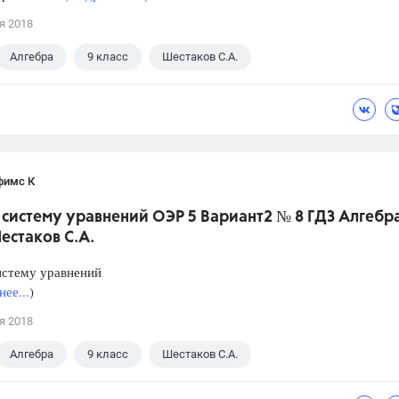
я 2018
Алгебра
9 класс
Шестаков С.А.
фимс К
систему уравнений ОЭР 5 Вариант2 № 8 ГДЗ Алгебра
естаков С.А.
истему уравнений
ее...
)
я 2018
Алгебра
9 класс
Шестаков С.А.