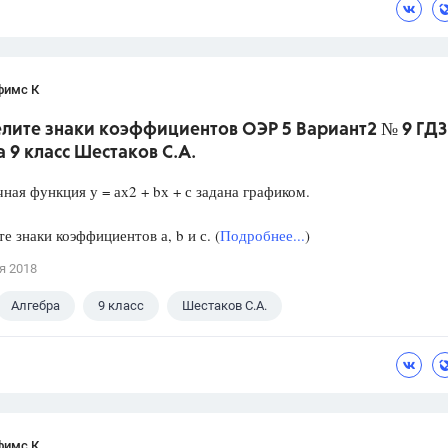
фимс К
лите знаки коэффициентов ОЭР 5 Вариант2 № 9 ГДЗ
 9 класс Шестаков С.А.
ная функция у = ах2 + bх + с задана графиком.
е знаки коэффициентов а, b и с. (
Подробнее...
)
я 2018
Алгебра
9 класс
Шестаков С.А.
фимс К