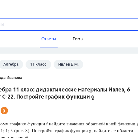
Ответы
Темы
Алгебра
11 класс
Ивлев Б.М.
ы
Домашнее задание
Русский язык,
Химия,
Геометрия,
ьда Иванова
Обществознание,
Физика
ебра 11 класс дидактические материалы Ивлев, 6
Школа
 С-22. Постройте график функции g
9 класс,
8 класс,
11 класс,
10 клас
6 класс,
4 класс,
5 класс,
1 класс,
Учебники
ому графику функции f найдите значения обратной к ней функции g
1; 1; 3 (рис. 8). Постройте график функции g, найдите ее области
Разумовская М.М.,
Габриелян О.С
ия и значений.
Рудзитис Г.Е.,
Цыбулько И.П.,
Атан