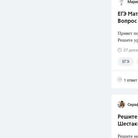
Мари
ЕГЭ Мат
Вопрос
Привет п
Решите у
27 дека
ЕГЭ
1 ответ
Сера
Решите 
Шестако
Решите не