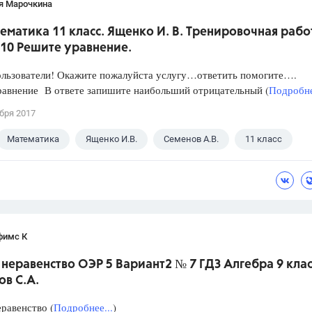
я Марочкина
ематика 11 класс. Ященко И. В. Тренировочная рабо
 10 Решите уравнение.
ользователи! Окажите пожалуйста услугу…ответить помогите….
равнение В ответе запишите наибольший отрицательный (
Подробне
бря 2017
Математика
Ященко И.В.
Семенов А.В.
11 класс
фимс К
неравенство ОЭР 5 Вариант2 № 7 ГДЗ Алгебра 9 клас
в С.А.
равенство (
Подробнее...
)