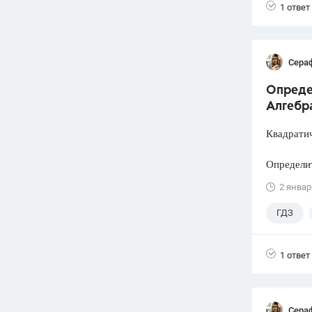
1 ответ
Сера
Опреде
Алгебра
Квадратич
Определит
2 январ
ГДЗ
1 ответ
Сера