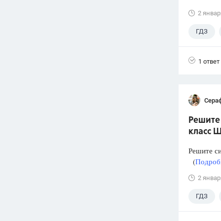
2 январ
ГДЗ
1 ответ
Сера
Решите 
класс Ш
Решите с
(
Подробн
2 январ
ГДЗ