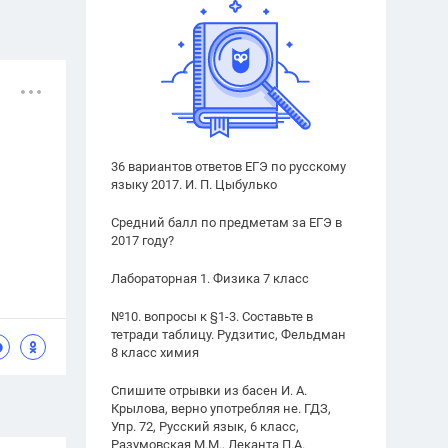
36 вариантов ответов ЕГЭ по русскому
языку 2017. И. П. Цыбулько
Средний балл по предметам за ЕГЭ в
2017 году?
Лабораторная 1. Физика 7 класс
№10. вопросы к §1-3. Составьте в
тетради таблицу. Рудзитис, Фельдман
8 класс химия
Спишите отрывки из басен И. А.
Крылова, верно употребляя не. ГДЗ,
Упр. 72, Русский язык, 6 класс,
Разумовская М.М., Леканта П.А.