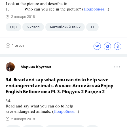
Look at the picture and describe it:
1. Who can you see in the picture? (
Подробнее...
)
2 января 2018
ГДЗ
6 класс
Английский язык
+1
Биболетова М. З.
1 ответ
Марина Круглая
34. Read and say what you can do to help save
endangered animals. 6 класс Английский Enjoy
English Биболетова М. З. Модуль 2 Раздел 2
34.
Read and say what you can do to help
save endangered animals. (
Подробнее...
)
2 января 2018