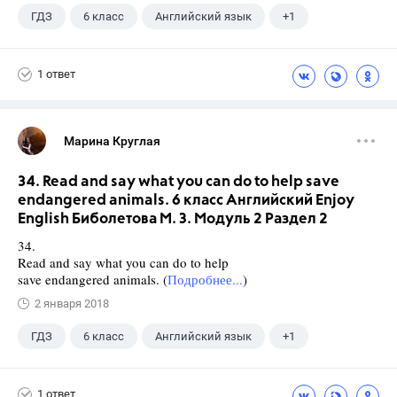
ГДЗ
6 класс
Английский язык
+1
Биболетова М. З.
1 ответ
Марина Круглая
34. Read and say what you can do to help save
endangered animals. 6 класс Английский Enjoy
English Биболетова М. З. Модуль 2 Раздел 2
34.
Read and say what you can do to help
save endangered animals. (
Подробнее...
)
2 января 2018
ГДЗ
6 класс
Английский язык
+1
Биболетова М. З.
1 ответ