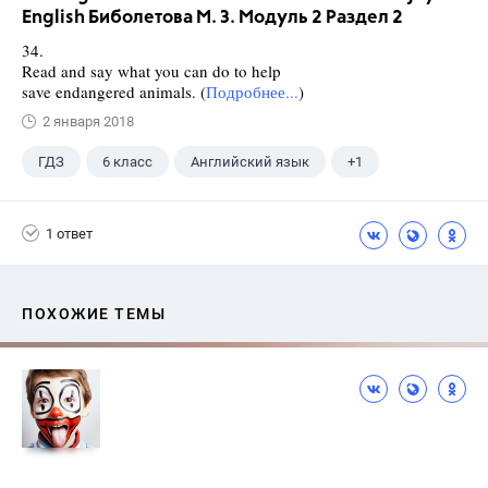
English Биболетова М. З. Модуль 2 Раздел 2
34.
Read and say what you can do to help
save endangered animals. (
Подробнее...
)
2 января 2018
ГДЗ
6 класс
Английский язык
+1
Биболетова М. З.
1 ответ
ПОХОЖИЕ ТЕМЫ