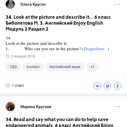
Ольга Кругло
34. Look at the picture and describe it... 6 класс
Биболетова М. З. Английский Enjoy English
Модуль 2 Раздел 2
34.
Look at the picture and describe it:
1. Who can you see in the picture? (
Подробнее...
)
2 января 2018
ГДЗ
6 класс
Английский язык
+1
Биболетова М. З.
1 ответ
Марина Круглая
34. Read and say what you can do to help save
endangered animals. 6 класс Английский Enjoy