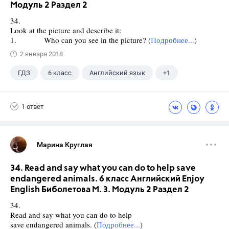
Модуль 2 Раздел 2
34.
Look at the picture and describe it:
1. Who can you see in the picture? (
Подробнее...
)
2 января 2018
ГДЗ
6 класс
Английский язык
+1
Биболетова М. З.
1 ответ
Марина Круглая
34. Read and say what you can do to help save
endangered animals. 6 класс Английский Enjoy
English Биболетова М. З. Модуль 2 Раздел 2
34.
Read and say what you can do to help
save endangered animals. (
Подробнее...
)