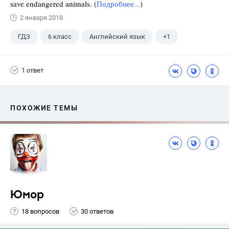
save endangered animals. (
Подробнее...
)
2 января 2018
ГДЗ
6 класс
Английский язык
+1
Биболетова М. З.
1 ответ
ПОХОЖИЕ ТЕМЫ
Юмор
18 вопросов
30 ответов