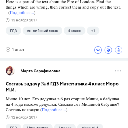
Here is a part of the text about the Fire of London. Find the
things which are wrong, then correct them and copy out the text.
(
Подробнее...
)
13 ноября 2017
ГДЗ
Английский язык
4 класс
+1
Верещагина И.Н.
1 ответ
Марта Серафимовна
Составь задачу № 6 ГДЗ Математика 4 класс Моро
М.И.
Мише 10 лет. Его дедушка в 6 раз старше Миши, а бабушка
на 4 года моложе дедушки. Сколько лет Мишиной бабушке?
Составь похожую (
Подробнее...
)
12 ноября 2017
ГДЗ
Математика
4 класс
Моро М.И.