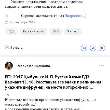
Укажите предложение, в котором средством
выразительности речи является эпитет.
1) — Скрипка маленькая, её на (
Подробнее...
)
25 сентября 2017
ГДЗ
Русский язык
ОГЭ
9 класс
+1
Васильевых И.П.
3 ответа
Мария Клищенкова
ЕГЭ-2017 Цыбулько И. П. Русский язык ГДЗ.
Вариант 13. 18. Расставьте все знаки препинания:
укажите цифру(-ы), на месте которой(-ых)...
18.
Расставьте все знаки препинания: укажите цифру(-ы), на
месте которой(-ых)
в предложении должна(-ы) стоять запятая(-ые).