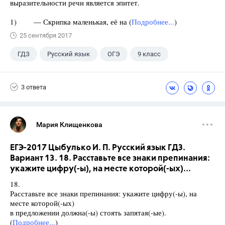
выразительности речи является эпитет.
1) — Скрипка маленькая, её на (
Подробнее...
)
25 сентября 2017
ГДЗ
Русский язык
ОГЭ
9 класс
+1
Васильевых И.П.
3 ответа
Мария Клищенкова
ЕГЭ-2017 Цыбулько И. П. Русский язык ГДЗ.
Вариант 13. 18. Расставьте все знаки препинания:
укажите цифру(-ы), на месте которой(-ых)...
18.
Расставьте все знаки препинания: укажите цифру(-ы), на
месте которой(-ых)
в предложении должна(-ы) стоять запятая(-ые).
(
Подробнее...
)