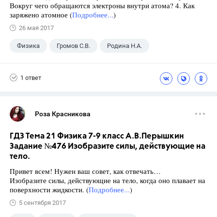
Вокруг чего обращаются электроны внутри атома? 4. Как
заряжено атомное (
Подробнее...
)
26 мая 2017
Физика
Громов С.В.
Родина Н.А.
ГДЗ
+1
9 класс
1 ответ
Роза Красникова
ГДЗ Тема 21 Физика 7-9 класс А.В.Перышкин
Задание №476 Изобразите силы, действующие на
тело.
Привет всем! Нужен ваш совет, как отвечать…
Изобразите силы, действующие на тело, когда оно плавает на
поверхности жидкости. (
Подробнее...
)
5 сентября 2017