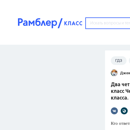
?
ГДЗ
Популярные тем
Джек
ГДЗ
67571
ответ
Два чет
ЕГЭ
класс Ч
3273
ответа
класса.
ОГЭ
3460
ответов
Кто ответ
ФИПИ
30
ответов