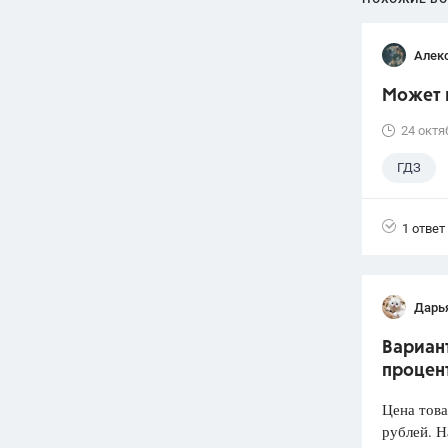
Алек
Может 
24 октя
ГДЗ
1 ответ
Дарь
Вариант
процент
Цена това
рублей. Н