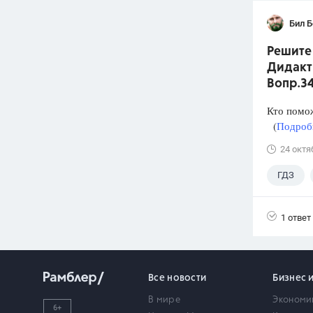
Бил 
Решите 
Дидакти
Вопр.3
Кто помо
(
Подробн
24 октя
ГДЗ
1 ответ
Все новости
Бизнес 
В мире
Экономи
6+