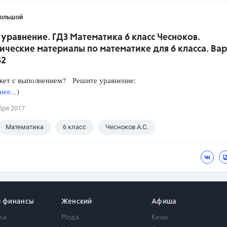
Большой
уравнение. ГДЗ Математика 6 класс Чесноков.
ческие материалы по математике для 6 класса. Вар
42
жет с выполнением? Решите уравнение:
ее...
)
бря 2017
Математика
6 класс
Чесноков А.С.
и финансы
Женский
Афиша
ка
Мода
Кино