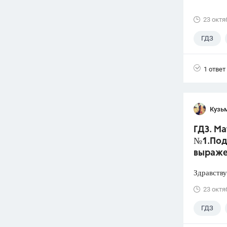
23 октя
ГДЗ
1 ответ
Кузь
ГДЗ. Ма
№1.Под
выраже
Здравству
23 октя
ГДЗ