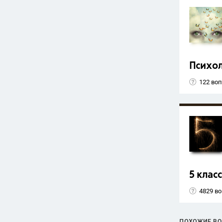
Психо
122 во
5 класс
4829 в
ПОХОЖИЕ В