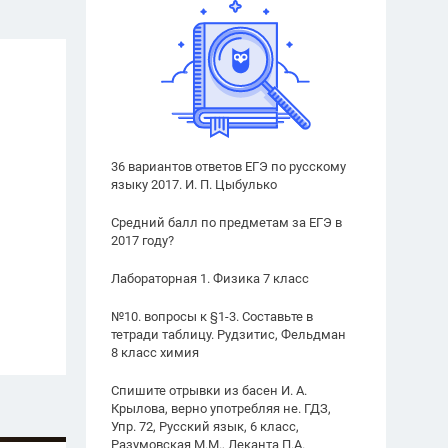
36 вариантов ответов ЕГЭ по русскому
языку 2017. И. П. Цыбулько
Средний балл по предметам за ЕГЭ в
2017 году?
Лабораторная 1. Физика 7 класс
№10. вопросы к §1-3. Составьте в
тетради таблицу. Рудзитис, Фельдман
8 класс химия
Спишите отрывки из басен И. А.
Крылова, верно употребляя не. ГДЗ,
Упр. 72, Русский язык, 6 класс,
Разумовская М.М., Леканта П.А.