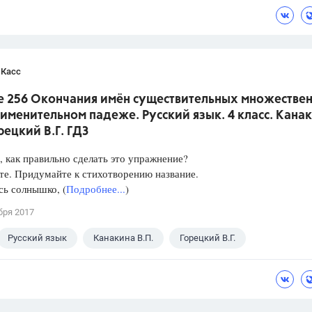
 Касс
е 256 Окончания имён существительных множестве
 именительном падеже. Русский язык. 4 класс. Кана
орецкий В.Г. ГДЗ
 как правильно сделать это упражнение?
е. Придумайте к стихотворению название.
ь солнышко, (
Подробнее...
)
бря 2017
Русский язык
Канакина В.П.
Горецкий В.Г.