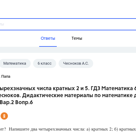
Ответы
Темы
Математика
6 класс
Чесноков А.С.
ы
Домашнее задание
Русский язык,
Химия,
Геометрия,
 Папа
Обществознание,
Физика
ырехзначных числа кратных 2 и 5. ГДЗ Математика 
Школа
есноков. Дидактические материалы по математике 
9 класс,
8 класс,
11 класс,
10 клас
 Вар.2 Вопр.6
6 класс,
4 класс,
5 класс,
1 класс,
Учебники
ит? Напишите два четырехзначных числа: а) кратных 2; б) кратных
Разумовская М.М.,
Габриелян О.С
Рудзитис Г.Е.,
Цыбулько И.П.,
Атан