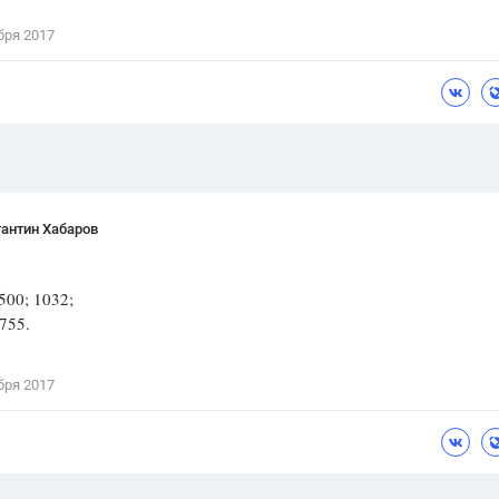
Цветков Л. А.
бря 2017
Психология
Отношения,
Любовь,
Красота,
Во
ПОКАЗАТЬ ВСЕ
антин Хабаров
500; 1032;
8755.
бря 2017