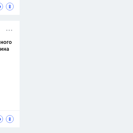
нного
кина