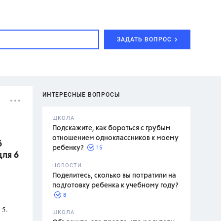
ЗАДАТЬ ВОПРОС
ИНТЕРЕСНЫЕ ВОПРОСЫ
ШКОЛА
Подскажите, как бороться с грубым
отношением одноклассников к моему
6
15
ребенку?
для 6
с,
7 класс,
НОВОСТИ
2 класс
Поделитесь, сколько вы потратили на
подготовку ребенка к учебному году?
8
 5.
.,
ШКОЛА
асян Л.С.,