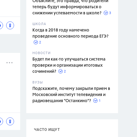
Объясните, это правда, что родители
теперь будут информироваться о
3
снижении успеваемости в школе?
ШКОЛА
спитание
Когда в 2018 году намечено
проведение основного периода ЕГЭ?
2
НОВОСТИ
Будет ли как-то улучшаться система
проверки и организации итоговых
2
сочинений?
ВУЗЫ
Подскажите, почему закрыли прием в
Московский институт телевидения и
1
радиовещания "Останкино"?
ЧАСТО ИЩУТ