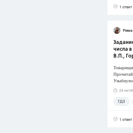
1 ответ
Рима
Задани
числа в
В.П., Г
Товарищи,
Прочитайт
Улыбнулос
24 октя
ГДЗ
4 класс
1 ответ