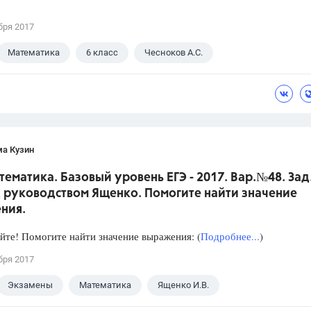
бря 2017
Математика
6 класс
Чесноков А.С.
ма Кузин
тематика. Базовый уровень ЕГЭ - 2017. Вар.№48. Зад
 руководством Ященко. Помогите найти значение
ния.
йте! Помогите найти значение выражения: (
Подробнее...
)
бря 2017
Экзамены
Математика
Ященко И.В.