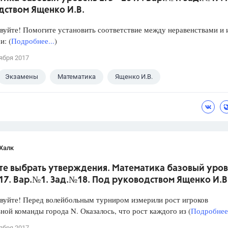
дством Ященко И.В.
уйте! Помогите установить соответствие между неравенствами и 
: (
Подробнее...
)
ября 2017
Экзамены
Математика
Ященко И.В.
Халк
те выбрать утверждения. Математика базовый уров
017. Вар.№1. Зад.№18. Под руководством Ященко И.В
уйте! Перед волейбольным турниром измерили рост игроков
ной команды города N. Оказалось, что рост каждого из (
Подробнее.
ября 2017