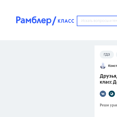
?
ГДЗ
Популярные тем
Конст
ГДЗ
67571
ответ
Друзья,
ЕГЭ
класс Д
3273
ответа
ОГЭ
3460
ответов
Реши ура
ФИПИ
30
ответов