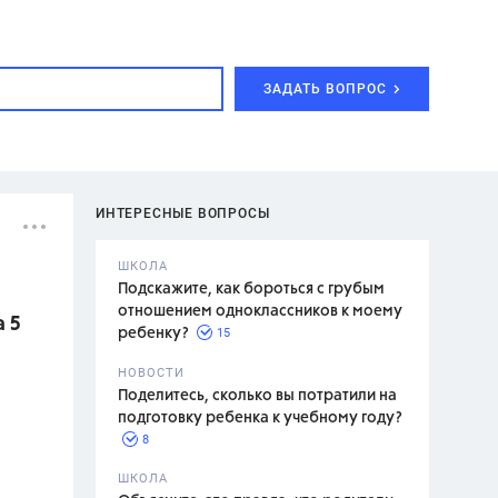
ЗАДАТЬ ВОПРОС
ИНТЕРЕСНЫЕ ВОПРОСЫ
ШКОЛА
Подскажите, как бороться с грубым
отношением одноклассников к моему
а 5
15
ребенку?
с,
7 класс,
НОВОСТИ
2 класс
Поделитесь, сколько вы потратили на
подготовку ребенка к учебному году?
8
.,
ШКОЛА
асян Л.С.,