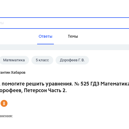
Ответы
Темы
Математика
5 класс
Дорофеев Г. В.
ы
Домашнее задание
Русский язык,
Химия,
Геометрия,
антин Хабаров
Обществознание,
Физика
 помогите решить уравнения. № 525 ГДЗ Математик
Школа
орофеев, Петерсон Часть 2.
9 класс,
8 класс,
11 класс,
10 клас
6 класс,
4 класс,
5 класс,
1 класс,
Учебники
внения:
Разумовская М.М.,
Габриелян О.С
Рудзитис Г.Е.,
Цыбулько И.П.,
Атан