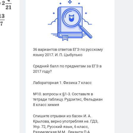
36 вариантов ответов ЕГЭ по русскому
языку 2017. И. П. Цыбулько
Средний балл по предметам за ЕГЭ в
2017 году?
Лабораторная 1. Физика 7 класс
№10. вопросы к §1-3. Составьте в
тетради таблицу. Рудзитис, Фельдман
8 класс химия
Спишите отрывки из басен И. А.
Крылова, верно употребляя не. ГДЗ,
Упр. 72, Русский язык, 6 класс,
Разумовская М.М., Леканта П.А.