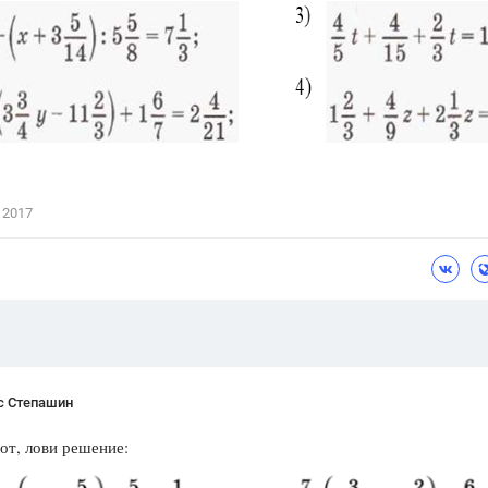
Цветков Л. А.
Психология
Отношения,
Любовь,
Красота,
Во
ПОКАЗАТЬ ВСЕ
 2017
с Степашин
от, лови решение: