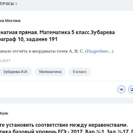
ОПРОСЫ
5
яна Мохтина
натная прямая. Математика 5 класс.Зубарева
аграф 10, задание 191
ачало отсчёта и координаты точек А, В, С, (
Подробнее...
)
я 2017
Зубарева И.И.
Математика
5 класс
Халк
е установить соответствие между неравенствами.
ика базовый уровень ЕГЭ - 2017. Вар.№1. Зад.№17.