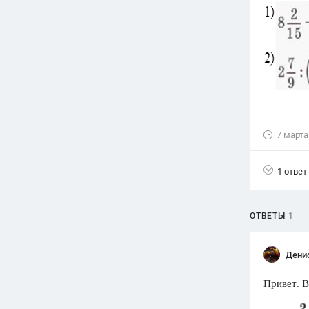
Вузы
1752
ответа
Олимпиады
82
ответа
Spotlight
1551
ответ
7 марта
ГИА
280
ответов
1 ответ
ОТВЕТЫ
1
Дени
Привет. В