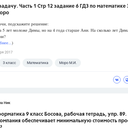
адачу. Часть 1 Стр 12 задание 6 ГДЗ по математике 
Моро
очи, подскажите решение:
а 5 лет моложе Димы, но на 4 года старше Ани. На сколько лет Дим
ни?
нее...
)
ря 2017
3 класс
Математика
Моро М.И.
ла Ник
орматика 9 класс Босова, рабочая тетрадь, упр. 89.
компания обеспечивает минимальную стоимость пр
?