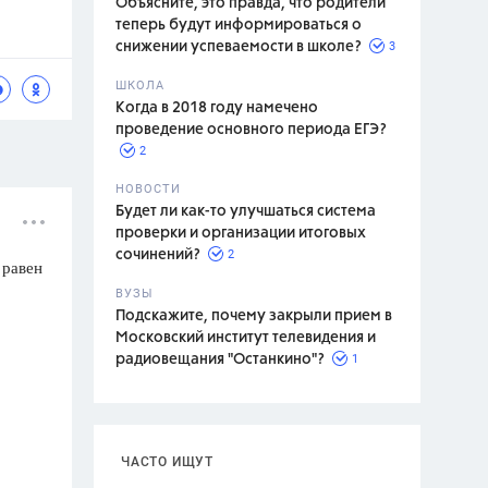
Объясните, это правда, что родители
теперь будут информироваться о
3
снижении успеваемости в школе?
ШКОЛА
спитание
Когда в 2018 году намечено
проведение основного периода ЕГЭ?
2
НОВОСТИ
Будет ли как-то улучшаться система
проверки и организации итоговых
2
сочинений?
 равен
ВУЗЫ
Подскажите, почему закрыли прием в
Московский институт телевидения и
1
радиовещания "Останкино"?
ЧАСТО ИЩУТ