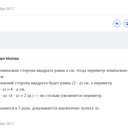
Цветков Л. А.
бря 2017
Психология
Отношения,
Любовь,
Красота,
Во
ПОКАЗАТЬ ВСЕ
ира Малова
изначально сторона квадрата равна а см, тогда периметр изначально
см.
енений сторона квадрата будет равна (2 ∙ а) см, а периметр
∙ а) = 8 ∙ а см.
 ∙ а): (4 ∙ а) = 2 (р.) — во столько увеличится периметр.
ится в 3 раза, доказывается аналогично пункту а).
бря 2017