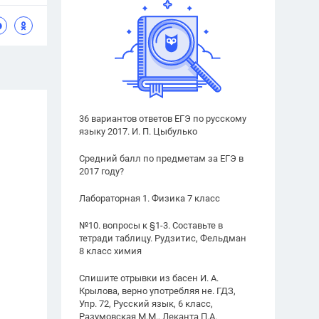
36 вариантов ответов ЕГЭ по русскому
языку 2017. И. П. Цыбулько
Средний балл по предметам за ЕГЭ в
2017 году?
Лабораторная 1. Физика 7 класс
№10. вопросы к §1-3. Составьте в
тетради таблицу. Рудзитис, Фельдман
8 класс химия
Спишите отрывки из басен И. А.
Крылова, верно употребляя не. ГДЗ,
Упр. 72, Русский язык, 6 класс,
Разумовская М.М., Леканта П.А.