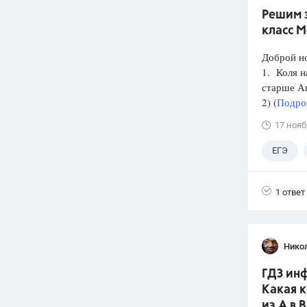
Решим з
класс 
Доброй н
1. Коля н
старше А
2) (
Подроб
17 нояб
ЕГЭ
1 ответ
Нико
ГДЗ инф
Какая 
из А в В