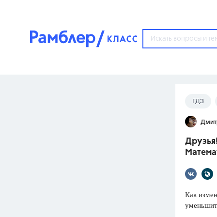
?
ГДЗ
Популярные тем
Дмит
ГДЗ
67571
ответ
Друзья!
ЕГЭ
Математ
3273
ответа
ОГЭ
3460
ответов
Как измен
уменьшить
ФИПИ
30
ответов