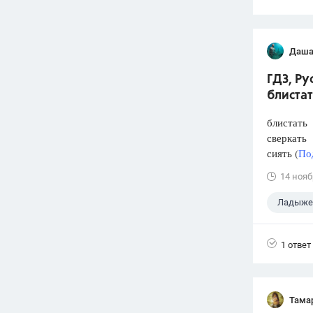
Даша
ГДЗ, Р
блистат
блистать
сверкать
сиять (
По
14 нояб
Ладыжен
1 ответ
Тама