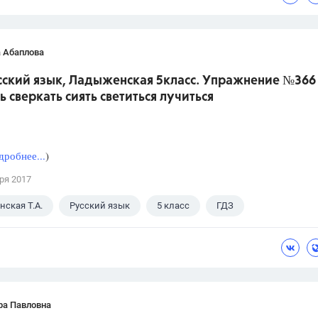
 Абаплова
усский язык, Ладыженская 5класс. Упражнение №366
ь сверкать сиять светиться лучиться
дробнее...
)
ря 2017
ская Т.А.
Русский язык
5 класс
ГДЗ
ра Павловна