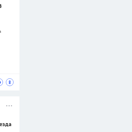
3
а
оезда