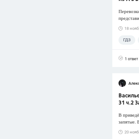
Перевозки
представи
18 нояб
ГДЗ
1 ответ
Алек
Василье
31 ч.2 
В привед
запятые.
20 нояб