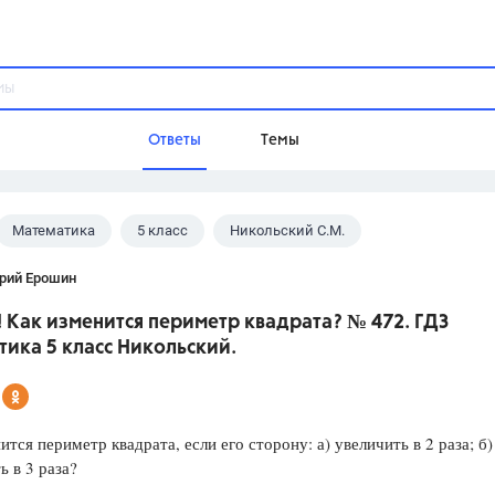
Ответы
Темы
Математика
5 класс
Никольский С.М.
ы
Домашнее задание
Русский язык,
Химия,
Геометрия,
рий Ерошин
Обществознание,
Физика
 Как изменится периметр квадрата? № 472. ГДЗ
Школа
ика 5 класс Никольский.
9 класс,
8 класс,
11 класс,
10 клас
6 класс,
4 класс,
5 класс,
1 класс,
Учебники
ится периметр квадрата, если его сторону: а) увеличить в 2 раза; б)
 в 3 раза?
Разумовская М.М.,
Габриелян О.С
Рудзитис Г.Е.,
Цыбулько И.П.,
Атан