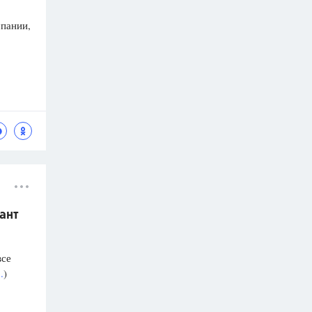
мпании,
ант
все
.
)