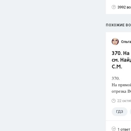
3992 в
ПОХОЖИЕ В
Ольг
370. На
см. Най
С.М.
370.
На прямой
отрезка В
22 октя
ГДЗ
1 ответ