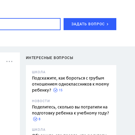
ЗАДАТЬ ВОПРОС
ИНТЕРЕСНЫЕ ВОПРОСЫ
ШКОЛА
Подскажите, как бороться с грубым
отношением одноклассников к моему
15
ребенку?
с,
7 класс,
НОВОСТИ
2 класс
Поделитесь, сколько вы потратили на
подготовку ребенка к учебному году?
8
.,
ШКОЛА
асян Л.С.,