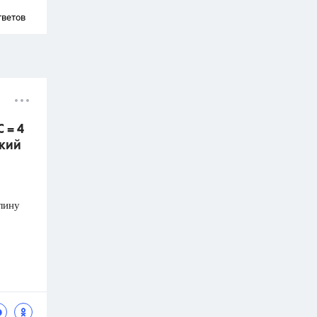
тветов
 = 4
ский
лину