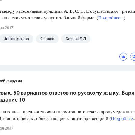
 между населёнными пунктами А, В, С, D, Е осуществляют три ко
вшие стоимость свои услуг в табличной форме. (
Подробнее...
)
ря 2017
Информатика
9 класс
Босова Л.Л
сей Жирухин
вых. 50 вариантов ответов по русскому языку. Вари
Задание 10
ённых ниже предложениях из прочитанного текста пронумерованы 
 Выпишите цифры, обозначающие запятые при вводной (
Подробнее..
ря 2017