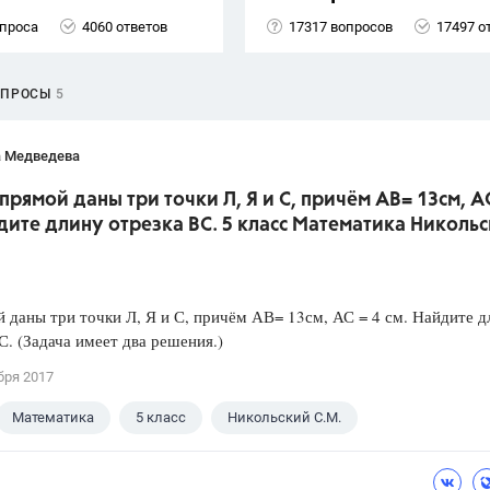
опроса
4060 ответов
17317 вопросов
17497 о
ОПРОСЫ
5
а Медведева
 прямой даны три точки Л, Я и С, причём АВ= 13см, АС
дите длину отрезка ВС. 5 класс Математика Николь
 даны три точки Л, Я и С, причём АВ= 13см, АС = 4 см. Найдите д
С. (Задача имеет два решения.)
бря 2017
Математика
5 класс
Никольский С.М.