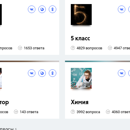
5 класс
опросов
1653 ответа
4829 вопросов
4947 отв
тор
Химия
росов
143 ответа
3992 вопроса
4060 отве
ОПРОСЫ
5