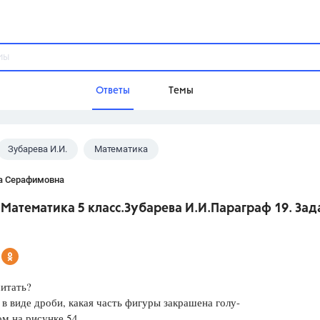
Ответы
Темы
Зубарева И.И.
Математика
ы
Домашнее задание
Русский язык,
Химия,
Геометрия,
а Серафимовна
Обществознание,
Физика
Математика 5 класс.Зубарева И.И.Параграф 19. Зад
Школа
9 класс,
8 класс,
11 класс,
10 клас
6 класс,
4 класс,
5 класс,
1 класс,
Учебники
итать?
в виде дроби, какая часть фигуры закрашена голу-
Разумовская М.М.,
Габриелян О.С
м на рисунке 54
Рудзитис Г.Е.,
Цыбулько И.П.,
Атан