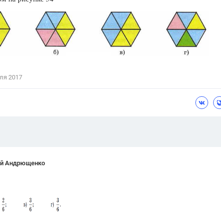
Цветков Л. А.
Психология
Отношения,
Любовь,
Красота,
Во
ПОКАЗАТЬ ВСЕ
ля 2017
ей Андрющенко