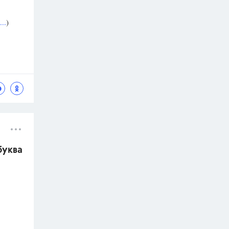
..
)
буква