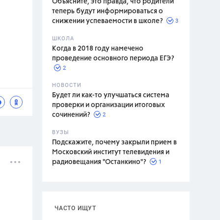
Объясните, это правда, что родители
теперь будут информироваться о
3
снижении успеваемости в школе?
ШКОЛА
спитание
Когда в 2018 году намечено
проведение основного периода ЕГЭ?
2
НОВОСТИ
Будет ли как-то улучшаться система
проверки и организации итоговых
2
сочинений?
ВУЗЫ
Подскажите, почему закрыли прием в
Московский институт телевидения и
1
радиовещания "Останкино"?
ЧАСТО ИЩУТ