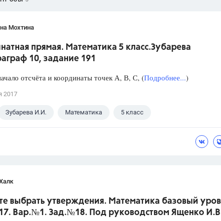
яна Мохтина
натная прямая. Математика 5 класс.Зубарева
аграф 10, задание 191
ачало отсчёта и координаты точек А, В, С, (
Подробнее...
)
я 2017
Зубарева И.И.
Математика
5 класс
Халк
те выбрать утверждения. Математика базовый уров
017. Вар.№1. Зад.№18. Под руководством Ященко И.В