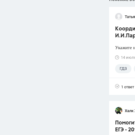
Тать
Коорди
И.И.Пар
Укажите н
14 июл
ГДЗ
1 ответ
Халк 
Помоги
ЕГЭ - 2