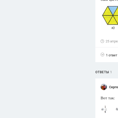
Вузы
1752
ответа
Олимпиады
82
ответа
Spotlight
25 апре
1551
ответ
ГИА
1 ответ
280
ответов
ОТВЕТЫ
1
Серг
Вот так: