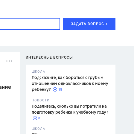
ЗАДАТЬ ВОПРОС
ИНТЕРЕСНЫЕ ВОПРОСЫ
ШКОЛА
Подскажите, как бороться с грубым
отношением одноклассников к моему
ание
15
ребенку?
с,
7 класс,
НОВОСТИ
2 класс
Поделитесь, сколько вы потратили на
подготовку ребенка к учебному году?
8
.,
ШКОЛА
асян Л.С.,