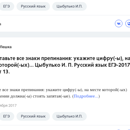
ЕГЭ
Русский язык
Цыбулько И.П.
а
 Лешка
ставьте все знаки препинания: укажите цифру(-ы), н
оторой(-ых)... Цыбулько И. П. Русский язык ЕГЭ-2017
 13.
е все знаки препинания: укажите цифру(-ы), на месте которой(-ых)
ении должна(-ы) стоять запятая(-ые). (
Подробнее...
)
ября 2017
ЕГЭ
Русский язык
Цыбулько И.П.