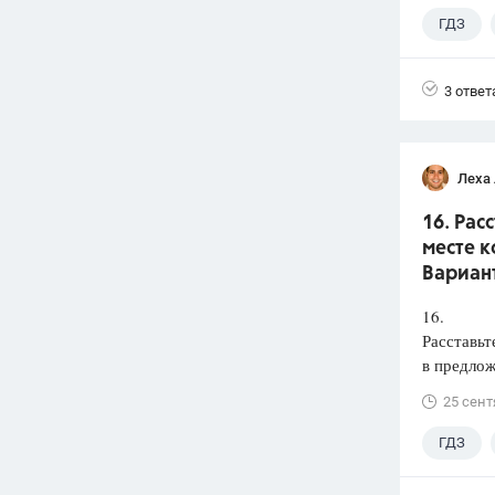
ГДЗ
3 ответ
Леха
16. Рас
месте к
Вариант
16.
Расставьт
в предлож
25 сент
ГДЗ