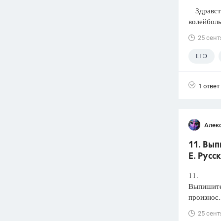
Здравств
волейболь
25 сент
ЕГЭ
1 ответ
Алек
11. Вып
Е. Русс
11.
Выпишите 
произнос.
25 сент