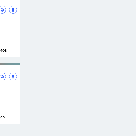
етов
тов