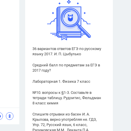
36 вариантов ответов ЕГЭ по русскому
языку 2017. И. П. Цыбулько
Средний балл по предметам за ЕГЭ в
2017 году?
Лабораторная 1. Физика 7 класс
№10. вопросы к §1-3. Составьте в
тетради таблицу. Рудзитис, Фельдман
8 класс химия
Спишите отрывки из басен И. А.
Крылова, верно употребляя не. ГДЗ,
Упр. 72, Русский язык, 6 класс,
Разумовская М.М., Леканта П.А.