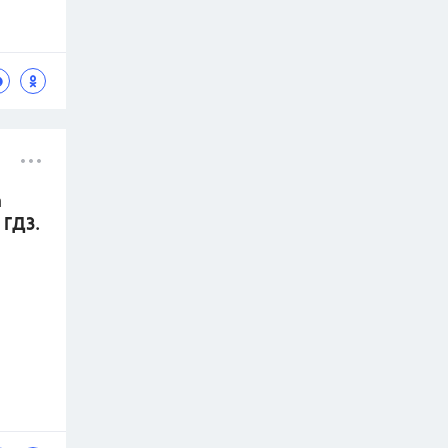
а
 ГДЗ.