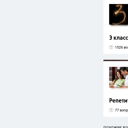
3 класс
1526 в
Репети
77 воп
ПОХОЖИЕ В