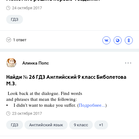
24 октября 2017
ГДЗ
1 ответ
Алинка Попс
Найди № 26 ГДЗ Английский 9 класс Биболетова
М.З.
Look back at the dialogue. Find words
and phrases that mean the following:
• I didn’t want to make you suffer. (
Подробнее...
)
23 октября 2017
ГДЗ
Английский язык
9 класс
+1
Биболетова М. З.