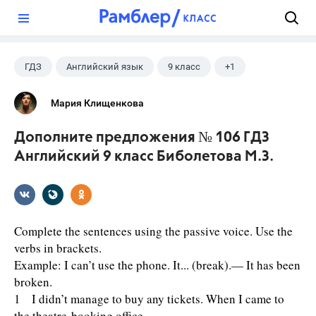
?
ГДЗ
Английский язык
9 класс
+1
Биболетова М. З.
Мария Клищенкова
Дополните предложения № 106 ГДЗ
Английский 9 класс Биболетова М.З.
Complete the sentences using the passive voice. Use the
verbs in brackets.
Example: I can’t use the phone. It... (break).— It has been
broken.
1 I didn’t manage to buy any tickets. When I came to
the theatre-booking office,