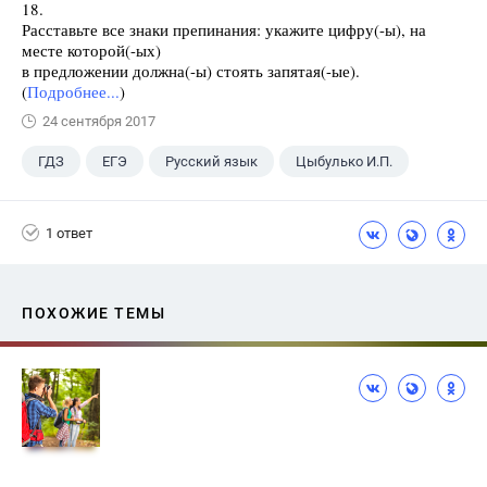
18.
Расставьте все знаки препинания: укажите цифру(-ы), на
месте которой(-ых)
в предложении должна(-ы) стоять запятая(-ые).
(
Подробнее...
)
24 сентября 2017
ГДЗ
ЕГЭ
Русский язык
Цыбулько И.П.
1 ответ
ПОХОЖИЕ ТЕМЫ