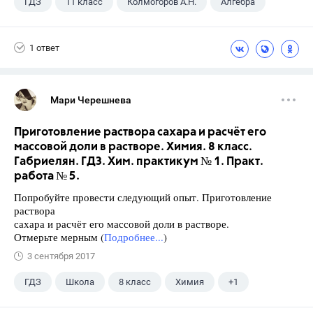
ГДЗ
11 класс
Колмогоров А.Н.
Алгебра
1 ответ
Мари Черешнева
Приготовление раствора сахара и расчёт его
массовой доли в растворе. Химия. 8 класс.
Габриелян. ГДЗ. Хим. практикум № 1. Практ.
работа № 5.
Попробуйте провести следующий опыт. Приготовление
раствора
сахара и расчёт его массовой доли в растворе.
Отмерьте мерным (
Подробнее...
)
3 сентября 2017
ГДЗ
Школа
8 класс
Химия
+1
Габриелян О.С.