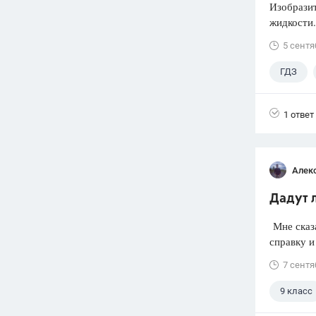
Изобразит
жидкости.
5 сентя
ГДЗ
1 ответ
Алек
Дадут л
Мне сказа
справку и 
7 сентя
9 класс