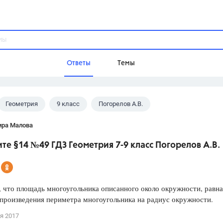
Ответы
Темы
Геометрия
9 класс
Погорелов А.В.
ы
Домашнее задание
Русский язык,
Химия,
Геометрия,
ира Малова
Обществознание,
Физика
е §14 №49 ГДЗ Геометрия 7-9 класс Погорелов А.В.
Школа
9 класс,
8 класс,
11 класс,
10 клас
6 класс,
4 класс,
5 класс,
1 класс,
 что площадь многоугольника описанного около окружности, равна
Учебники
произведения периметра многоугольника на радиус окружности.
Разумовская М.М.,
Габриелян О.С
я 2017
Рудзитис Г.Е.,
Цыбулько И.П.,
Атан