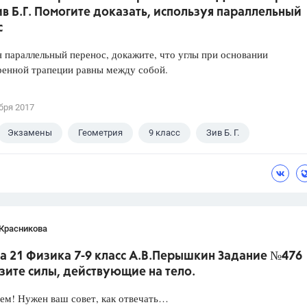
ив Б.Г. Помогите доказать, используя параллельный
с
 параллельный перенос, докажите, что углы при основании
ренной трапеции равны между собой.
бря 2017
Экзамены
Геометрия
9 класс
Зив Б. Г.
 Красникова
а 21 Физика 7-9 класс А.В.Перышкин Задание №476
зите силы, действующие на тело.
ем! Нужен ваш совет, как отвечать…