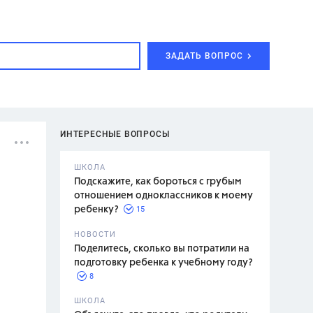
ЗАДАТЬ ВОПРОС
ИНТЕРЕСНЫЕ ВОПРОСЫ
ШКОЛА
Подскажите, как бороться с грубым
отношением одноклассников к моему
15
ребенку?
с,
7 класс,
НОВОСТИ
2 класс
Поделитесь, сколько вы потратили на
подготовку ребенка к учебному году?
8
.,
ШКОЛА
асян Л.С.,