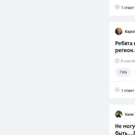
1 ответ
Каро
Ребята 
регион.
8 сентя
ГИА
1 ответ
Халк 
Не могу
быть...