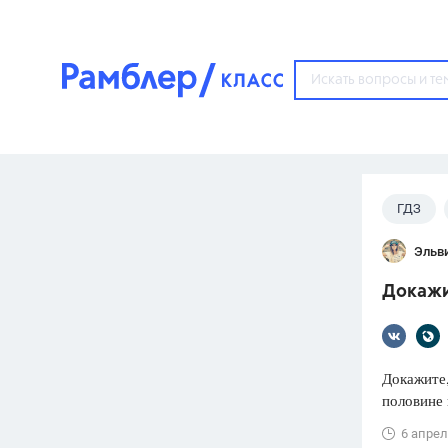
?
ГДЗ
Популярные тем
Эльв
ГДЗ
67571
ответ
Докажит
ЕГЭ
3273
ответа
ОГЭ
Докажите,
3460
ответов
половине 
ФИПИ
6 апрел
30
ответов