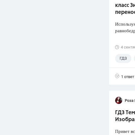
класс З
перено
Используя
равнобед
4 сентя
ГДЗ
1 ответ
Роза
ГДЗ Тем
Изобра
Привет вс