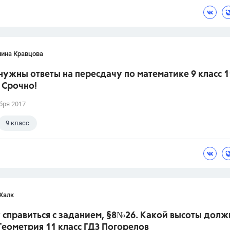
лина Кравцова
нужны ответы на пересдачу по математике 9 класс 1
 Срочно!
бря 2017
9 класс
Халк
 справиться с заданием, §8№26. Какой высоты долж
.Геометрия 11 класс ГДЗ Погорелов