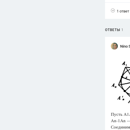
Вузы
1 ответ
1752
ответа
Олимпиады
ОТВЕТЫ
1
82
ответа
Spotlight
Nino 
1551
ответ
ГИА
280
ответов
Пусть Α1Α
Αn-1Αn — 
Соединим