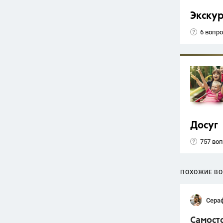
Экску
6 вопр
Досуг
757 во
ПОХОЖИЕ В
Сера
Самосто