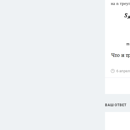
на n треу
6 апрел
ВАШ ОТВЕТ