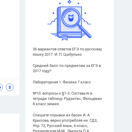
36 вариантов ответов ЕГЭ по русскому
языку 2017. И. П. Цыбулько
Средний балл по предметам за ЕГЭ в
2017 году?
Лабораторная 1. Физика 7 класс
№10. вопросы к §1-3. Составьте в
тетради таблицу. Рудзитис, Фельдман
8 класс химия
Спишите отрывки из басен И. А.
Крылова, верно употребляя не. ГДЗ,
Упр. 72, Русский язык, 6 класс,
Разумовская М.М., Леканта П.А.