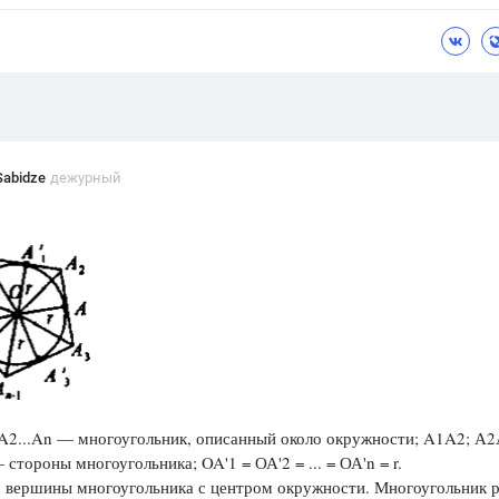
Цветков Л. А.
Психология
Отношения,
Любовь,
Красота,
Во
ПОКАЗАТЬ ВСЕ
Sabidze
дежурный
2...Αn — многоугольник, описанный около окружности; A1A2; А2А3
стороны многоугольника; OA'1 = ОА'2 = ... = ОА'n = r.
 вершины многоугольника с центром окружности. Многоугольник р