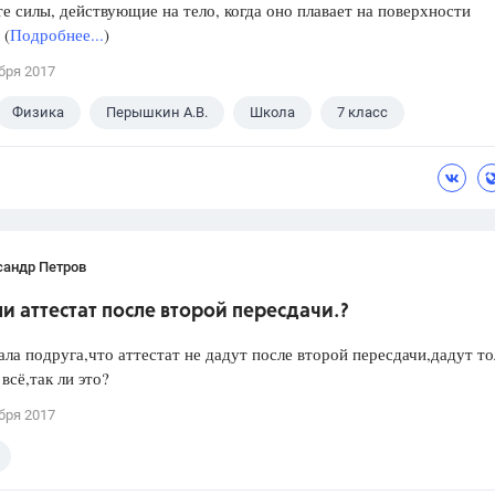
е силы, действующие на тело, когда оно плавает на поверхности
 (
Подробнее...
)
бря 2017
Физика
Перышкин А.В.
Школа
7 класс
сандр Петров
и аттестат после второй пересдачи.?
ла подруга,что аттестат не дадут после второй пересдачи,дадут то
всё,так ли это?
бря 2017