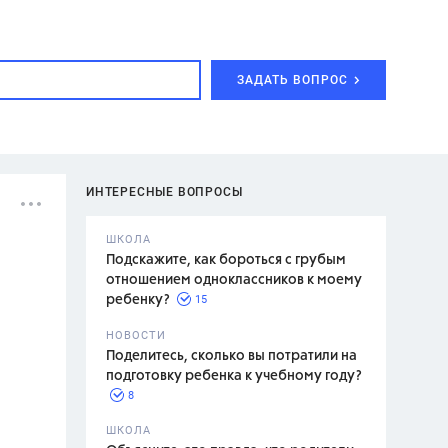
ЗАДАТЬ ВОПРОС
ИНТЕРЕСНЫЕ ВОПРОСЫ
ШКОЛА
Подскажите, как бороться с грубым
отношением одноклассников к моему
15
ребенку?
с,
7 класс,
НОВОСТИ
2 класс
Поделитесь, сколько вы потратили на
подготовку ребенка к учебному году?
8
.,
ШКОЛА
асян Л.С.,