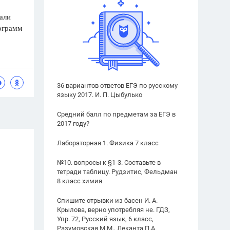
нали
лограмм
36 вариантов ответов ЕГЭ по русскому
языку 2017. И. П. Цыбулько
Средний балл по предметам за ЕГЭ в
2017 году?
Лабораторная 1. Физика 7 класс
№10. вопросы к §1-3. Составьте в
тетради таблицу. Рудзитис, Фельдман
8 класс химия
Спишите отрывки из басен И. А.
Крылова, верно употребляя не. ГДЗ,
Упр. 72, Русский язык, 6 класс,
Разумовская М.М., Леканта П.А.