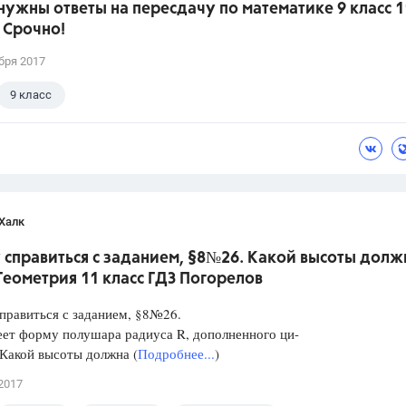
нужны ответы на пересдачу по математике 9 класс 1
 Срочно!
бря 2017
9 класс
Халк
 справиться с заданием, §8№26. Какой высоты долж
.Геометрия 11 класс ГДЗ Погорелов
правиться с заданием, §8№26.
ет форму полушара радиуса R, дополненного ци-
Какой высоты должна (
Подробнее...
)
2017