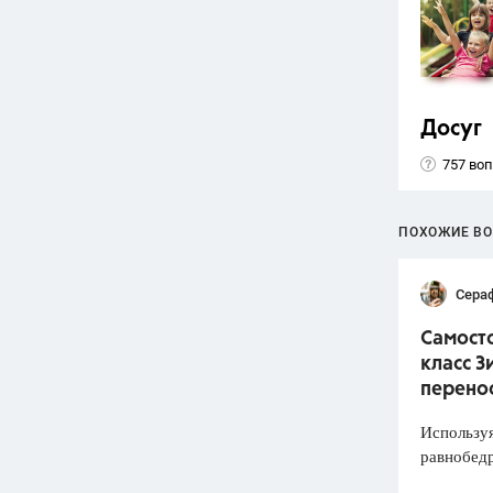
Досуг
757 во
ПОХОЖИЕ В
Сера
Самосто
класс З
перено
Используя
равнобед