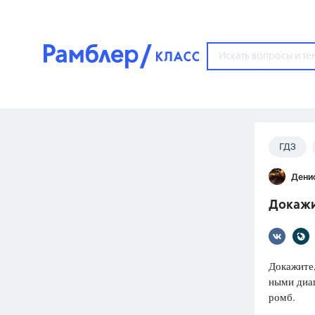
?
ГДЗ
Популярные тем
Дени
ГДЗ
67571
ответ
Докажит
ЕГЭ
3273
ответа
ОГЭ
Докажите,
3460
ответов
ными диа
ромб.
ФИПИ
30
ответов