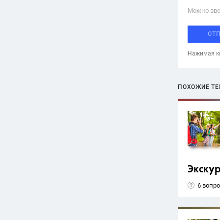
Можно вве
ОТ
Нажимая кн
ПОХОЖИЕ Т
Экску
6 вопр