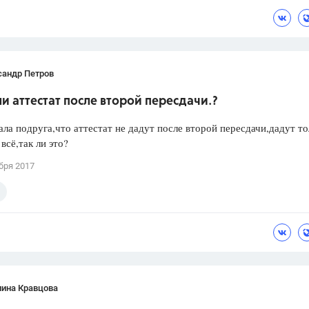
сандр Петров
и аттестат после второй пересдачи.?
ла подруга,что аттестат не дадут после второй пересдачи,дадут то
всё,так ли это?
бря 2017
лина Кравцова