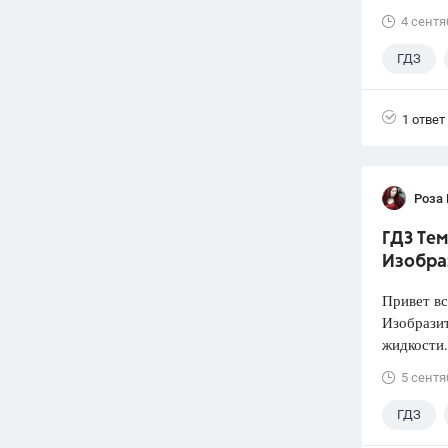
4 сентя
ГДЗ
1 ответ
Роза
ГДЗ Тем
Изобра
Привет вс
Изобразит
жидкости.
5 сентя
ГДЗ