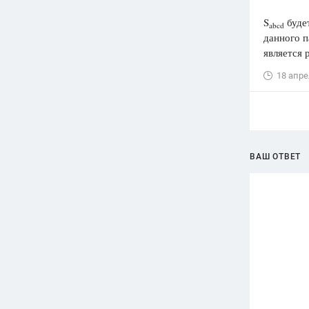
S
будет
abcd
данного п
является 
18 апре
ВАШ ОТВЕТ