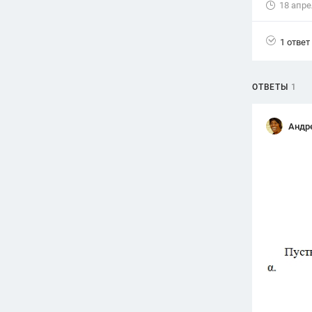
18 апре
Вузы
1752
ответа
1 ответ
Олимпиады
82
ответа
ОТВЕТЫ
1
Spotlight
1551
ответ
Андр
ГИА
280
ответов