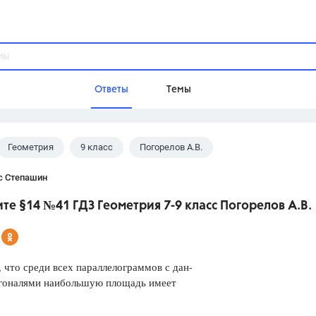
Ответы
Темы
Геометрия
9 класс
Погорелов А.В.
ы
Домашнее задание
Русский язык,
Химия,
Геометрия,
с Степашин
Обществознание,
Физика
е §14 №41 ГДЗ Геометрия 7-9 класс Погорелов А.В.
Школа
9 класс,
8 класс,
11 класс,
10 клас
6 класс,
4 класс,
5 класс,
1 класс,
 что среди всех параллелограммов с дан-
Учебники
гоналями наибольшую площадь имеет
Разумовская М.М.,
Габриелян О.С
Рудзитис Г.Е.,
Цыбулько И.П.,
Атан