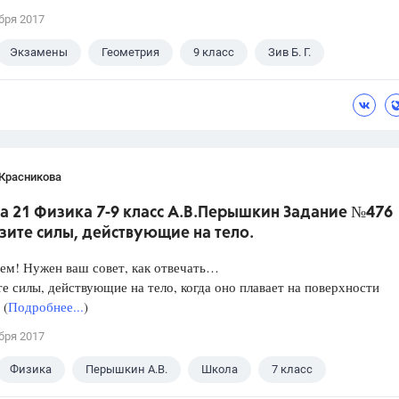
бря 2017
Экзамены
Геометрия
9 класс
Зив Б. Г.
 Красникова
а 21 Физика 7-9 класс А.В.Перышкин Задание №476
зите силы, действующие на тело.
ем! Нужен ваш совет, как отвечать…
е силы, действующие на тело, когда оно плавает на поверхности
 (
Подробнее...
)
бря 2017
Физика
Перышкин А.В.
Школа
7 класс