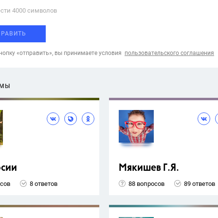
сти 4000 cимволов
ПРАВИТЬ
опку «отправить», вы принимаете условия
пользовательского соглашения
ЕМЫ
рсии
Мякишев Г.Я.
осов
8 ответов
88 вопросов
89 ответов