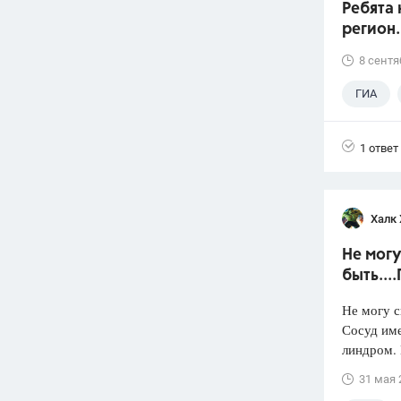
Ребята 
регион.
8 сентя
ГИА
1 ответ
Халк 
Не могу
быть...
Не могу с
Сосуд име
линдром. 
31 мая 