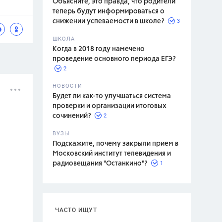
Объясните, это правда, что родители
теперь будут информироваться о
3
снижении успеваемости в школе?
ШКОЛА
спитание
Когда в 2018 году намечено
проведение основного периода ЕГЭ?
2
НОВОСТИ
Будет ли как-то улучшаться система
проверки и организации итоговых
2
сочинений?
ВУЗЫ
Подскажите, почему закрыли прием в
Московский институт телевидения и
1
радиовещания "Останкино"?
ЧАСТО ИЩУТ