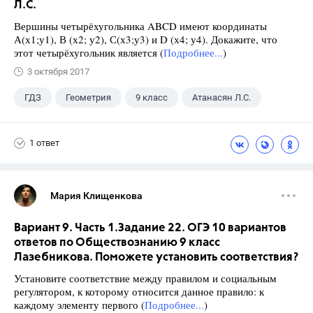
Л.С.
Вершины четырёхугольника ABCD имеют координаты
А(х1;у1), В (х2; у2), С(х3;у3) и D (х4; у4). Докажите, что
этот четырёхугольник является (
Подробнее...
)
3 октября 2017
ГДЗ
Геометрия
9 класс
Атанасян Л.С.
1 ответ
Мария Клищенкова
Вариант 9. Часть 1.Задание 22. ОГЭ 10 вариантов
ответов по Обществознанию 9 класс
Лазебникова. Поможете установить соответствия?
Установите соответствие между правилом и социальным
регулятором, к которому относится данное правило: к
каждому элементу первого (
Подробнее...
)