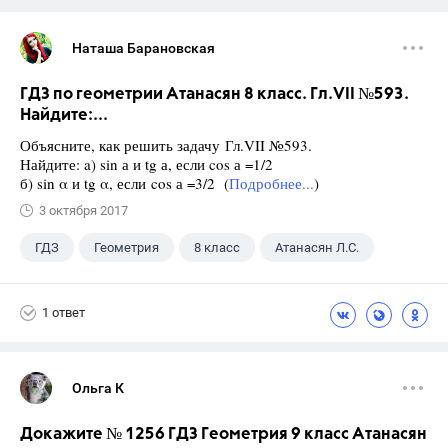
Наташа Барановская
ГДЗ по геометрии Атанасян 8 класс. Гл.VII №593.
Найдите:...
Объясните, как решить задачу Гл.VII №593.
Найдите: a) sin а и tg а, если cos а =1/2
б) sin α и tg α, если cos а =3/2 (
Подробнее...
)
3 октября 2017
ГДЗ
Геометрия
8 класс
Атанасян Л.С.
1 ответ
Ольга К
Докажите № 1256 ГДЗ Геометрия 9 класс Атанасян