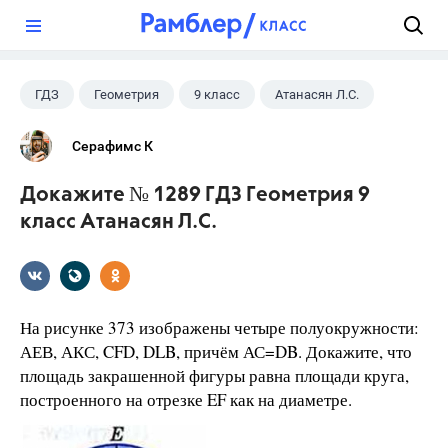
?
ГДЗ
Геометрия
9 класс
Атанасян Л.С.
Серафимс К
Докажите № 1289 ГДЗ Геометрия 9
класс Атанасян Л.С.
На рисунке 373 изображены четыре полуокружности:
АЕВ, АКС, CFD, DLB, причём АС=DB. Докажите, что
площадь закрашенной фигуры равна площади круга,
построенного на отрезке EF как на диаметре.