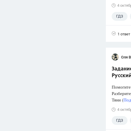
4 октяб
ГДЗ
Лазебни
1 ответ
Оля 
Задание
Русский
Помогите 
Разберите
Тяни (
Под
4 октяб
ГДЗ