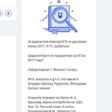
36 вариантов ответов ЕГЭ по русскому
языку 2017. И. П. Цыбулько
Средний балл по предметам за ЕГЭ в
2017 году?
Лабораторная 1. Физика 7 класс
№10. вопросы к §1-3. Составьте в
тетради таблицу. Рудзитис, Фельдман
8 класс химия
Спишите отрывки из басен И. А.
Крылова, верно употребляя не. ГДЗ,
Упр. 72, Русский язык, 6 класс,
Разумовская М.М., Леканта П.А.