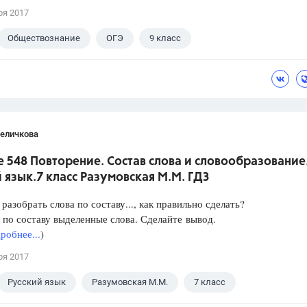
ря 2017
Обществознание
ОГЭ
9 класс
кова А.Ю.
Величкова
 548 Повторение. Состав слова и словообразование
 язык.7 класс Разумовская М.М. ГДЗ
разобрать слова по составу..., как правильно сделать?
 по составу выделенные слова. Сделайте вывод.
робнее...
)
ря 2017
Русский язык
Разумовская М.М.
7 класс