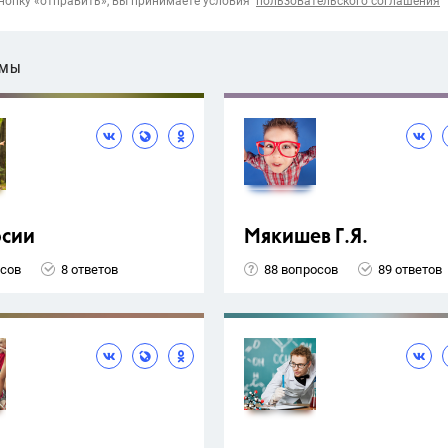
опку «отправить», вы принимаете условия
пользовательского соглашения
ЕМЫ
рсии
Мякишев Г.Я.
осов
8 ответов
88 вопросов
89 ответов