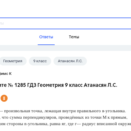
Ответы
Темы
Геометрия
9 класс
Атанасян Л.С.
ы
Домашнее задание
Русский язык,
Химия,
Геометрия,
фимс К
Обществознание,
Физика
е № 1285 ГДЗ Геометрия 9 класс Атанасян Л.С.
Школа
9 класс,
8 класс,
11 класс,
10 клас
6 класс,
4 класс,
5 класс,
1 класс,
 произвольная точка, лежащая внутри правильного я-угольника.
Учебники
 что сумма перпендикуляров, проведённых из точки М к прямым,
м стороны n-угольника, равна яг, где г— радиус вписанной окруж
Разумовская М.М.,
Габриелян О.С
Рудзитис Г.Е.,
Цыбулько И.П.,
Атан