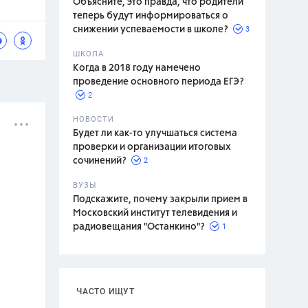
Объясните, это правда, что родители
теперь будут информироваться о
3
снижении успеваемости в школе?
ШКОЛА
спитание
Когда в 2018 году намечено
проведение основного периода ЕГЭ?
2
НОВОСТИ
Будет ли как-то улучшаться система
проверки и организации итоговых
2
сочинений?
ВУЗЫ
Подскажите, почему закрыли прием в
Московский институт телевидения и
1
радиовещания "Останкино"?
ЧАСТО ИЩУТ