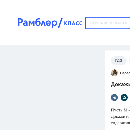
?
ГДЗ
Популярные тем
Сера
ГДЗ
67571
ответ
Докажит
ЕГЭ
3273
ответа
ОГЭ
Пусть М —
3460
ответов
Докажите,
содержащи
ФИПИ
30
ответов