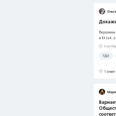
Ольга
Докажит
Вершины ч
и D (х4; 
3 октяб
ГДЗ
1 ответ
Мари
Вариант
Общест
соответ