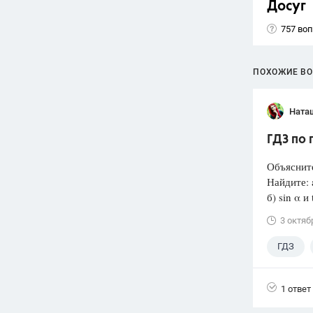
Досуг
757 во
ПОХОЖИЕ В
Ната
ГДЗ по 
Объясните
Найдите: a
б) sin α и
3 октяб
ГДЗ
1 ответ