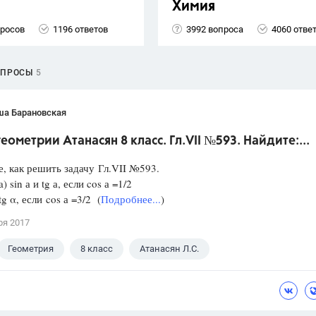
Химия
просов
1196 ответов
3992 вопроса
4060 отве
ОПРОСЫ
5
ша Барановская
геометрии Атанасян 8 класс. Гл.VII №593. Найдите:...
, как решить задачу Гл.VII №593.
) sin а и tg а, если cos а =1/2
 tg α, если cos а =3/2 (
Подробнее...
)
ря 2017
Геометрия
8 класс
Атанасян Л.С.