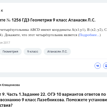
 К
е № 1256 ГДЗ Геометрия 9 класс Атанасян Л.С.
етырёхугольника ABCD имеют координаты А(х1;у1), В (х2; у2), С
у4). Докажите, что этот четырёхугольник является (
Подробнее...
)
ря 2017
Геометрия
9 класс
Атанасян Л.С.
я Клищенкова
 9. Часть 1.Задание 22. ОГЭ 10 вариантов ответов по
вознанию 9 класс Лазебникова. Поможете установи
ствия?