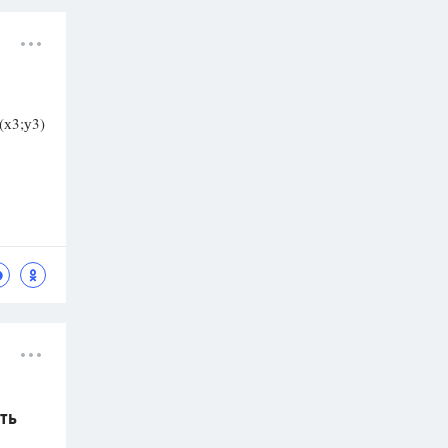
(х3;у3)
ть