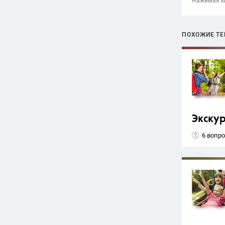
Нажимая кн
ПОХОЖИЕ Т
Экску
6 вопр