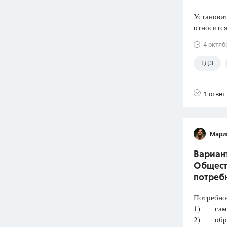
Установит
относится
4 октяб
ГДЗ
Лазебни
1 ответ
Мари
Вариант
Обществ
потреб
Потребнос
1) само
2) обря