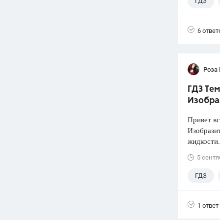
ГДЗ
6 ответ
Роза
ГДЗ Тем
Изобра
Привет вс
Изобразит
жидкости.
5 сентя
ГДЗ
1 ответ