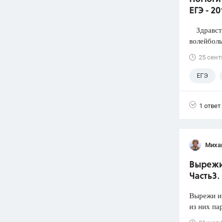
ЕГЭ - 2
Здравств
волейболь
25 сент
ЕГЭ
1 ответ
Миха
Вырежи 
Часть3.
Вырежи из
из них па