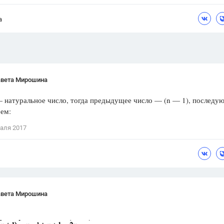
Цветков Л. А.
а
Психология
Отношения,
Любовь,
Красота,
Во
ПОКАЗАТЬ ВСЕ
авета Мирошина
— натуральное число, тогда предыдущее число — (n — 1), послед
еем:
аля 2017
авета Мирошина