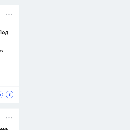
 Под
их
ень