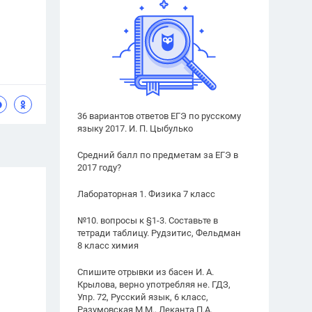
36 вариантов ответов ЕГЭ по русскому
языку 2017. И. П. Цыбулько
Средний балл по предметам за ЕГЭ в
2017 году?
Лабораторная 1. Физика 7 класс
№10. вопросы к §1-3. Составьте в
тетради таблицу. Рудзитис, Фельдман
8 класс химия
Спишите отрывки из басен И. А.
Крылова, верно употребляя не. ГДЗ,
Упр. 72, Русский язык, 6 класс,
Разумовская М.М., Леканта П.А.