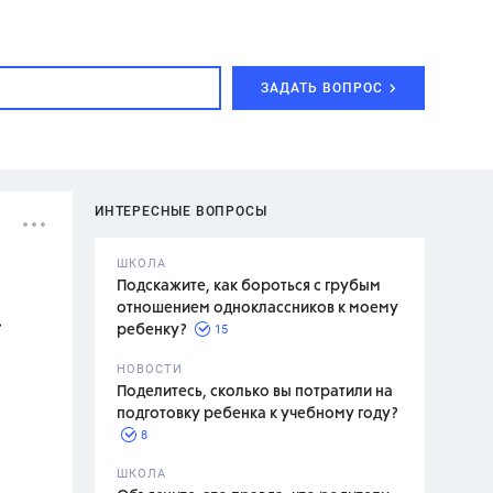
ЗАДАТЬ ВОПРОС
ИНТЕРЕСНЫЕ ВОПРОСЫ
ШКОЛА
Подскажите, как бороться с грубым
отношением одноклассников к моему
.
15
ребенку?
с,
7 класс,
НОВОСТИ
2 класс
Поделитесь, сколько вы потратили на
подготовку ребенка к учебному году?
8
.,
ШКОЛА
асян Л.С.,