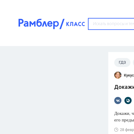
?
ГДЗ
Популярные тем
Кукус
ГДЗ
67571
ответ
Докажи 
ЕГЭ
3273
ответа
ОГЭ
Докажи, ч
3460
ответов
его преды
ФИПИ
28 февр
30
ответов