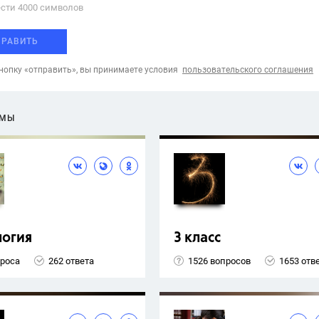
сти 4000 cимволов
ПРАВИТЬ
опку «отправить», вы принимаете условия
пользовательского соглашения
ЕМЫ
логия
3 класс
проса
262 ответа
1526 вопросов
1653 отв