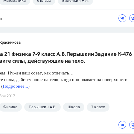
Математика
6 класс
Виленкин Н.Я.
ов
 Красникова
а 21 Физика 7-9 класс А.В.Перышкин Задание №476
зите силы, действующие на тело.
ем! Нужен ваш совет, как отвечать…
е силы, действующие на тело, когда оно плавает на поверхности
 (
Подробнее...
)
бря 2017
Физика
Перышкин А.В.
Школа
7 класс