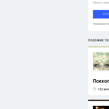
Можно вве
ОТ
Нажимая кн
ПОХОЖИЕ Т
Психо
122 во