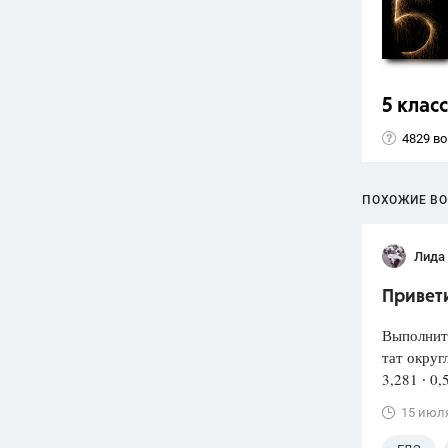
5 класс
4829 в
ПОХОЖИЕ В
Лида
Привети
Выполнит
тат округ
3,281 ∙ 0,
15 июл