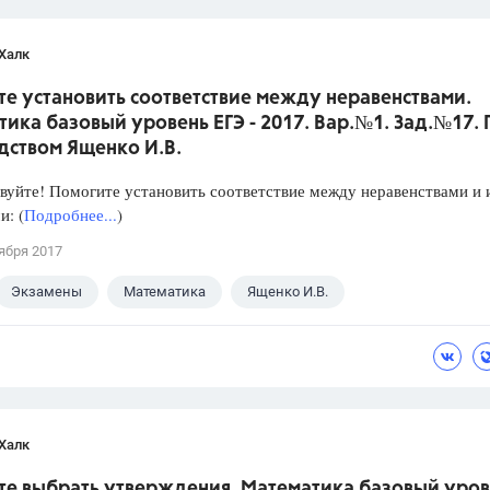
Халк
е установить соответствие между неравенствами.
ика базовый уровень ЕГЭ - 2017. Вар.№1. Зад.№17.
дством Ященко И.В.
уйте! Помогите установить соответствие между неравенствами и 
: (
Подробнее...
)
ября 2017
Экзамены
Математика
Ященко И.В.
Халк
те выбрать утверждения. Математика базовый уров