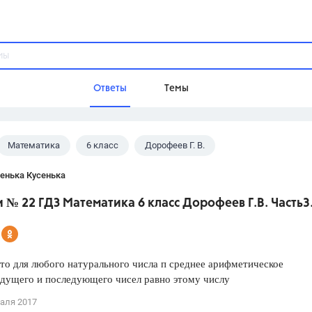
Ответы
Темы
Математика
6 класс
Дорофеев Г. В.
ы
Домашнее задание
Русский язык,
Химия,
Геометрия,
енька Кусенька
Обществознание,
Физика
№ 22 ГДЗ Математика 6 класс Дорофеев Г.В. Часть3
Школа
9 класс,
8 класс,
11 класс,
10 клас
6 класс,
4 класс,
5 класс,
1 класс,
то для любого натурального числа п среднее арифметическое
Учебники
дущего и последующего чисел равно этому числу
Разумовская М.М.,
Габриелян О.С
аля 2017
Рудзитис Г.Е.,
Цыбулько И.П.,
Атан