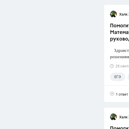
Халк 
Помогит
Математ
руково
Здравств
решениями
25 сент
ЕГЭ
1 ответ
Халк 
Помоги