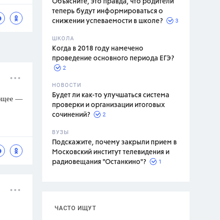
Объясните, это правда, что родители
теперь будут информироваться о
3
снижении успеваемости в школе?
ШКОЛА
спитание
Когда в 2018 году намечено
проведение основного периода ЕГЭ?
2
НОВОСТИ
Будет ли как-то улучшаться система
ующее —
проверки и организации итоговых
2
сочинений?
ВУЗЫ
Подскажите, почему закрыли прием в
Московский институт телевидения и
1
радиовещания "Останкино"?
ЧАСТО ИЩУТ