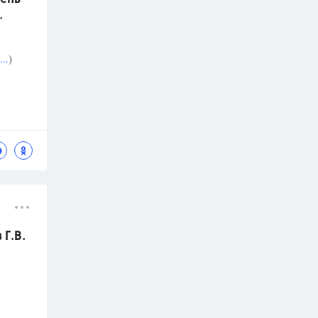
.
..
)
Г.В.