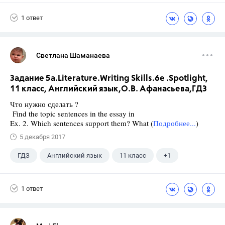
4 класс
+1
Быкова Н.И.
1 ответ
Светлана Шаманаева
Задание 5а.Literature.Writing Skills.6e .Spotlight,
11 класс, Английский язык,О.В. Афанасьева,ГДЗ
Что нужно сделать ?
Find the topic sentences in the essay in
Ex. 2. Which sentences support them? What (
Подробнее...
)
5 декабря 2017
ГДЗ
Английский язык
11 класс
+1
Афанасьева О. В.
1 ответ