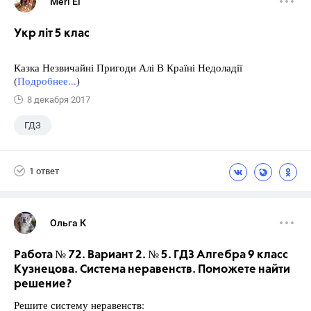
Meri El
Укр літ 5 клас
Казка Незвичайні Пригоди Алі В Країні Недоладії
(
Подробнее...
)
8 декабря 2017
ГДЗ
1 ответ
Ольга К
Работа № 72. Вариант 2. № 5. ГДЗ Алгебра 9 класс
Кузнецова. Система неравенств. Поможете найти
решение?
Решите систему неравенств: