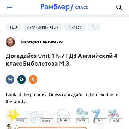
?
ГДЗ
Английский язык
4 класс
+1
Биболетова М. З.
Маргарита Антипенко
Догадайся Unit 1 №7 ГДЗ Английский 4
класс Биболетова М.З.
Look at the pictures. Guess (догадайся) the meaning of
the words.