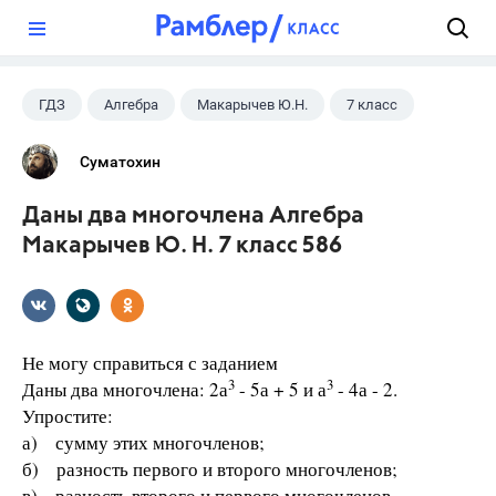
?
ГДЗ
Алгебра
Макарычев Ю.Н.
7 класс
Суматохин
Даны два многочлена Алгебра
Макарычев Ю. Н. 7 класс 586
Не могу справиться с заданием
3
3
Даны два многочлена: 2а
- 5а + 5 и а
- 4а - 2.
Упростите:
а) сумму этих многочленов;
б) разность первого и второго многочленов;
в) разность второго и первого многочленов.