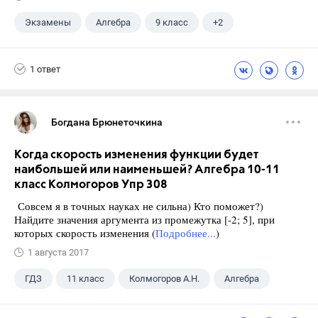
Экзамены
Алгебра
9 класс
+2
Макарычев Ю.Н.
ГДЗ
1 ответ
Богдана Брюнеточкина
Когда скорость изменения функции будет
наибольшей или наименьшей? Алгебра 10-11
класс Колмогоров Упр 308
Совсем я в точных науках не сильна) Кто поможет?)
Найдите значения аргумента из промежутка [-2; 5], при
которых скорость изменения (
Подробнее...
)
1 августа 2017
ГДЗ
11 класс
Колмогоров А.Н.
Алгебра