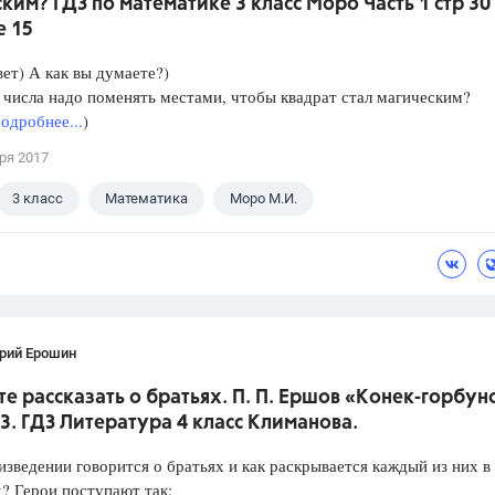
ким? ГДЗ по математике 3 класс Моро Часть 1 стр 30
е 15
ет) А как вы думаете?)
 числа надо поменять местами, чтобы квадрат стал магическим?
одробнее...
)
ря 2017
3 класс
Математика
Моро М.И.
рий Ерошин
е рассказать о братьях. П. П. Ершов «Конек-горбун
3. ГДЗ Литература 4 класс Климанова.
изведении говорится о братьях и как раскрывается каждый из них в
? Герои поступают так: