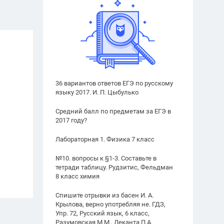
36 вариантов ответов ЕГЭ по русскому
языку 2017. И. П. Цыбулько
Средний балл по предметам за ЕГЭ в
2017 году?
Лабораторная 1. Физика 7 класс
№10. вопросы к §1-3. Составьте в
тетради таблицу. Рудзитис, Фельдман
8 класс химия
Спишите отрывки из басен И. А.
Крылова, верно употребляя не. ГДЗ,
Упр. 72, Русский язык, 6 класс,
Разумовская М.М., Леканта П.А.