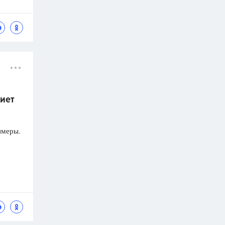
гиет
имеры.