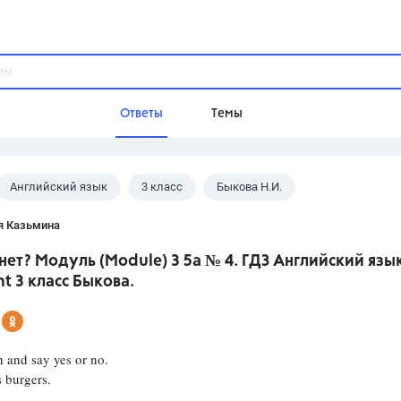
Ответы
Темы
Английский язык
3 класс
Быкова Н.И.
ы
Домашнее задание
Русский язык,
Химия,
Геометрия,
я Казьмина
Обществознание,
Физика
нет? Модуль (Module) 3 5a № 4. ГДЗ Английский язы
Школа
ht 3 класс Быкова.
9 класс,
8 класс,
11 класс,
10 клас
6 класс,
4 класс,
5 класс,
1 класс,
Учебники
 and say yes or no.
 burgers.
Разумовская М.М.,
Габриелян О.С
Рудзитис Г.Е.,
Цыбулько И.П.,
Атан