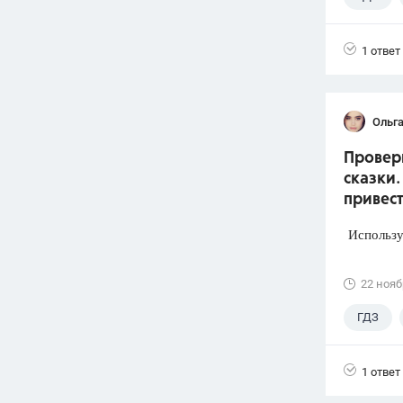
1 ответ
Ольг
Провер
сказки.
привес
Использую
22 нояб
ГДЗ
1 ответ