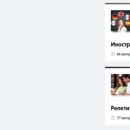
Иност
66 воп
Репети
77 воп