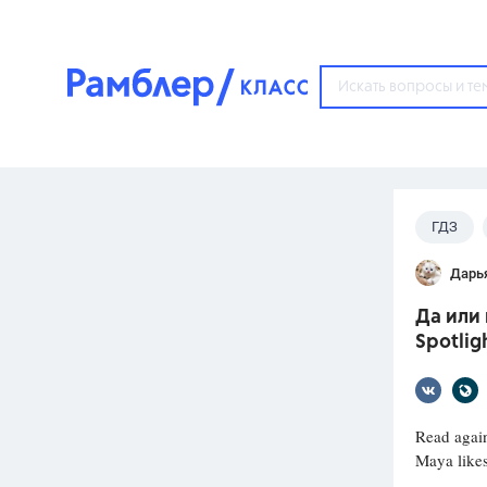
?
ГДЗ
Популярные тем
Дарь
ГДЗ
67571
ответ
Да или 
ЕГЭ
Spotlig
3273
ответа
ОГЭ
3460
ответов
Read again
Maya likes
ФИПИ
30
ответов