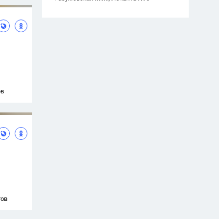
ов
тов