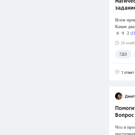
магичес
задани
Всем прив
Какие два
6 9 2 (
П
20 нояб
ГДЗ
1 ответ
Дмит
Помогит
Вопрос 
Что в про
поступках