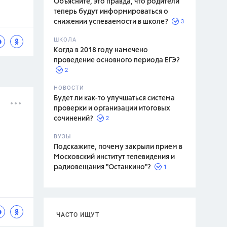
Объясните, это правда, что родители
теперь будут информироваться о
3
снижении успеваемости в школе?
ШКОЛА
спитание
Когда в 2018 году намечено
проведение основного периода ЕГЭ?
2
НОВОСТИ
Будет ли как-то улучшаться система
проверки и организации итоговых
2
сочинений?
ВУЗЫ
Подскажите, почему закрыли прием в
Московский институт телевидения и
1
радиовещания "Останкино"?
ЧАСТО ИЩУТ