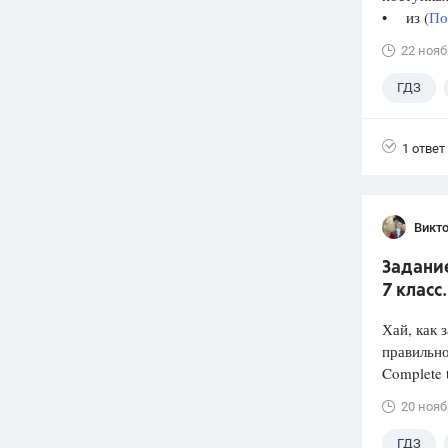
• из (
По
22 нояб
ГДЗ
1 ответ
Викт
Задание
7 класс
Хай, как 
правильн
Complete t
20 нояб
ГДЗ