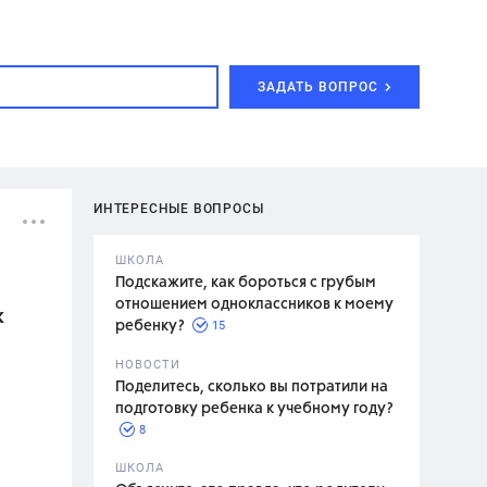
ЗАДАТЬ ВОПРОС
ИНТЕРЕСНЫЕ ВОПРОСЫ
ШКОЛА
Подскажите, как бороться с грубым
отношением одноклассников к моему
к
15
ребенку?
с,
7 класс,
НОВОСТИ
2 класс
Поделитесь, сколько вы потратили на
подготовку ребенка к учебному году?
8
.,
ШКОЛА
асян Л.С.,