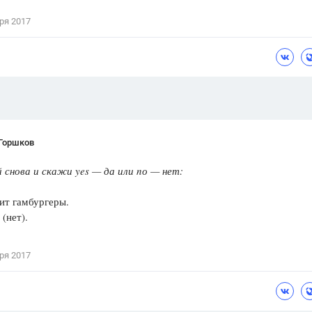
Цветков Л. А.
ря 2017
Психология
Отношения,
Любовь,
Красота,
Во
ПОКАЗАТЬ ВСЕ
 Горшков
снова и скажи yes — да или nо — нет:
ит гамбургеры.
 (нет).
ря 2017