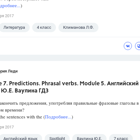
дробнее...
)
ря 2017
Литература
4 класс
Климанова Л.Ф.
ория Леди
 7. Predictions. Phrasal verbs. Module 5. Английский
. Ю.Е. Ваулина ГДЗ
закончить предложения, употребляя правильные фразовые глаголы в
ом времени?
he sentences with the (
Подробнее...
)
ря 2017
Английский язык
Spotlight
Ваулина Ю.Е.
7 класс