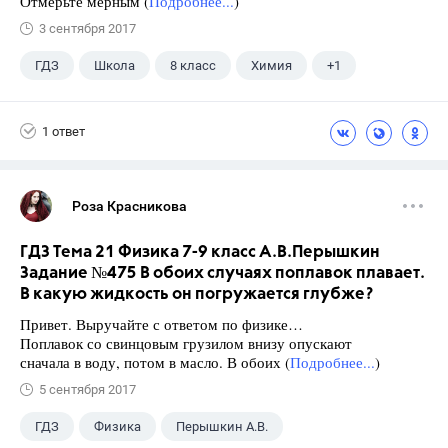
Отмерьте мерным (
Подробнее...
)
3 сентября 2017
ГДЗ
Школа
8 класс
Химия
+1
Габриелян О.С.
1 ответ
Роза Красникова
ГДЗ Тема 21 Физика 7-9 класс А.В.Перышкин
Задание №475 В обоих случаях поплавок плавает.
В какую жидкость он погружается глубже?
Привет. Выручайте с ответом по физике…
Поплавок со свинцовым грузилом внизу опускают
сначала в воду, потом в масло. В обоих (
Подробнее...
)
5 сентября 2017
ГДЗ
Физика
Перышкин А.В.