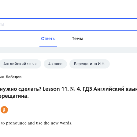
Ответы
Темы
Английский язык
4 класс
Верещагина И.Н.
ы
Домашнее задание
Русский язык,
Химия,
Геометрия,
им Лебедев
Обществознание,
Физика
 нужно сделать? Lesson 11. № 4. ГДЗ Английский язы
Школа
ерещагина.
9 класс,
8 класс,
11 класс,
10 клас
6 класс,
4 класс,
5 класс,
1 класс,
Учебники
 to pronounce and use the new words.
Разумовская М.М.,
Габриелян О.С
Рудзитис Г.Е.,
Цыбулько И.П.,
Атан