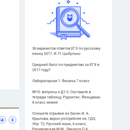
36 вариантов ответов ЕГЭ по русскому
языку 2017. И. П. Цыбулько
Средний балл по предметам за ЕГЭ в
2017 году?
Лабораторная 1. Физика 7 класс
№10. вопросы к §1-3. Составьте в
тетради таблицу. Рудзитис, Фельдман
8 класс химия
Спишите отрывки из басен И. А.
Крылова, верно употребляя не. ГДЗ,
Упр. 72, Русский язык, 6 класс,
Разумовская М.М., Леканта П.А.