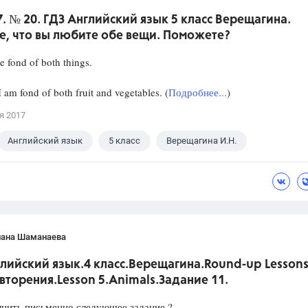
7. № 20. ГДЗ Английский язык 5 класс Верещагина.
е, что вы любите обе вещи. Поможете?
e fond of both things.
 am fond of both fruit and vegetables. (
Подробнее...
)
я 2017
Английский язык
5 класс
Верещагина И.Н.
лана Шаманаева
лийский язык.4 класс.Верещагина.Round-up Lessons
вторения.Lesson 5.Animals.Задание 11.
лнить письменно следующее задание ?