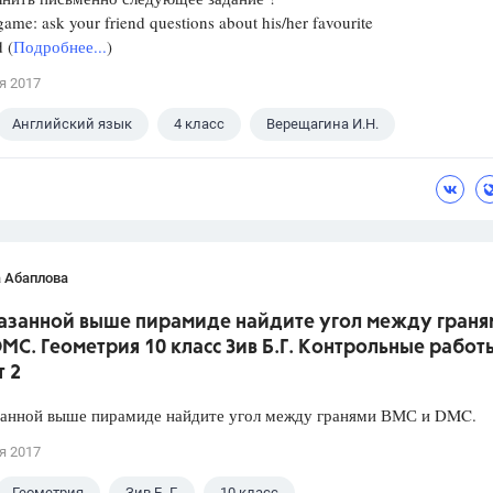
ame: ask your friend questions about his/her favourite
 (
Подробнее...
)
я 2017
Английский язык
4 класс
Верещагина И.Н.
 Абаплова
указанной выше пирамиде найдите угол между граня
MC. Геометрия 10 класс Зив Б.Г. Контрольные работы
т 2
азанной выше пирамиде найдите угол между гранями ВМС и DMC.
я 2017
Геометрия
Зив Б. Г.
10 класс