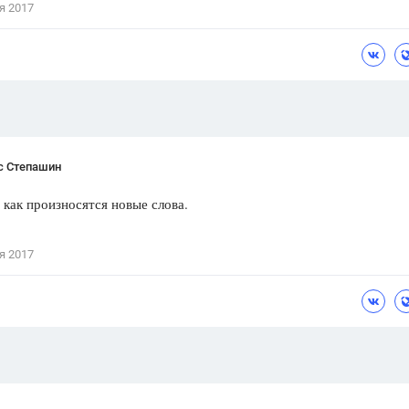
я 2017
Цветков Л. А.
Психология
Отношения,
Любовь,
Красота,
Во
ПОКАЗАТЬ ВСЕ
с Степашин
ак произносятся новые слова.
я 2017