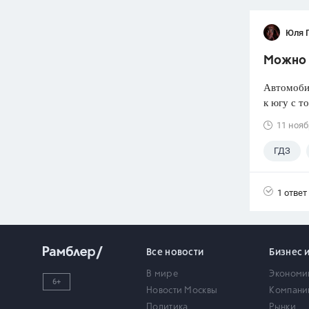
Юля 
Можно л
Автомобил
к югу с т
11 нояб
ГДЗ
1 ответ
Все новости
Бизнес 
В мире
Экономи
6+
Новости Москвы
Компани
Политика
Рынки