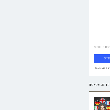
Можно вве
ОТ
Нажимая кн
ПОХОЖИЕ Т