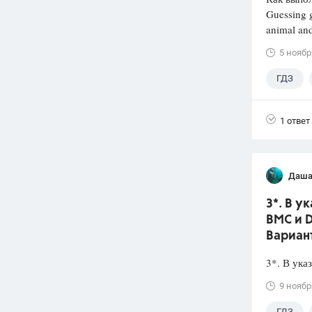
Guessing g
animal and
5 ноябр
ГДЗ
1 ответ
Даша
3*. В 
ВМС и D
Вариан
3*. В ук
9 ноябр
ГДЗ