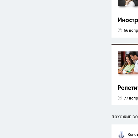
Иност
66 воп
Репети
77 воп
ПОХОЖИЕ В
Конст