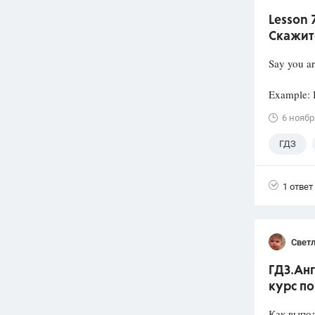
Lesson 
Скажит
Say you ar
Example: I
6 ноябр
ГДЗ
1 ответ
Свет
ГДЗ.Анг
курс по
Как выпо