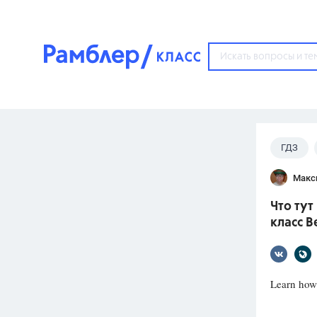
?
ГДЗ
Популярные тем
Макс
ГДЗ
67571
ответ
Что тут
ЕГЭ
класс В
3273
ответа
ОГЭ
3460
ответов
Learn how
ФИПИ
30
ответов