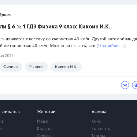
Пушок
и § 6 № 1 ГДЗ Физика 9 класс Кикоин И.К.
ь движется к востоку со скоростью 40 км/ч. Другой автомобиль д
ой же скоростью 40 км/ч. Можно ли сказать, что (
Подробнее...
)
ря 2017
Физика
9 класс
Кикоин И.К.
и финансы
Женский
Афиша
ка
Мода
Кино
и
Красота
Концерты
Любовь
Театры