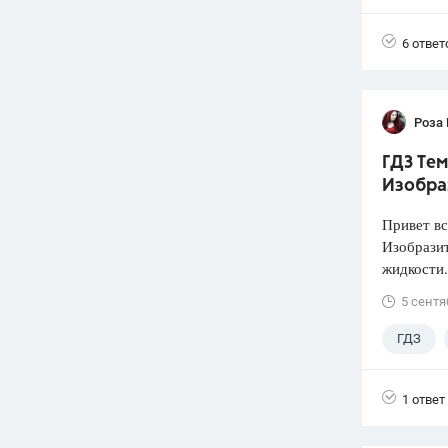
6 ответ
Роза
ГДЗ Тем
Изобра
Привет вс
Изобразит
жидкости.
5 сентя
ГДЗ
1 ответ