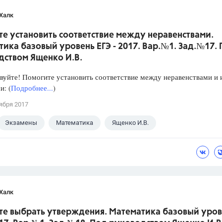
Халк
е установить соответствие между неравенствами.
ика базовый уровень ЕГЭ - 2017. Вар.№1. Зад.№17.
дством Ященко И.В.
уйте! Помогите установить соответствие между неравенствами и 
: (
Подробнее...
)
ября 2017
Экзамены
Математика
Ященко И.В.
Халк
те выбрать утверждения. Математика базовый уров