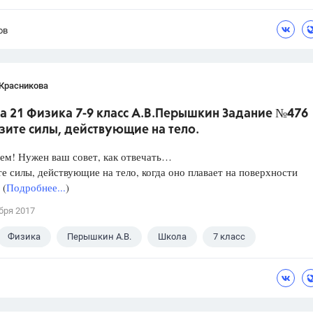
ов
 Красникова
а 21 Физика 7-9 класс А.В.Перышкин Задание №476
зите силы, действующие на тело.
ем! Нужен ваш совет, как отвечать…
е силы, действующие на тело, когда оно плавает на поверхности
 (
Подробнее...
)
бря 2017
Физика
Перышкин А.В.
Школа
7 класс