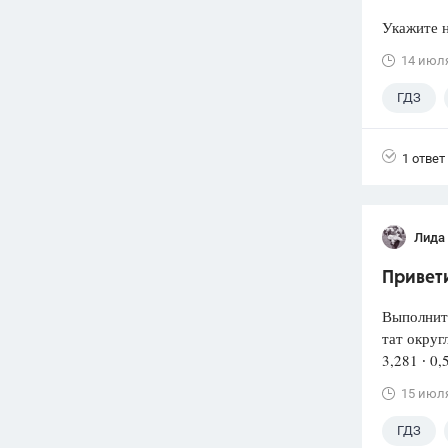
Укажите н
14 июл
ГДЗ
1 ответ
Лида
Привети
Выполнит
тат округ
3,281 ∙ 0,
15 июл
ГДЗ