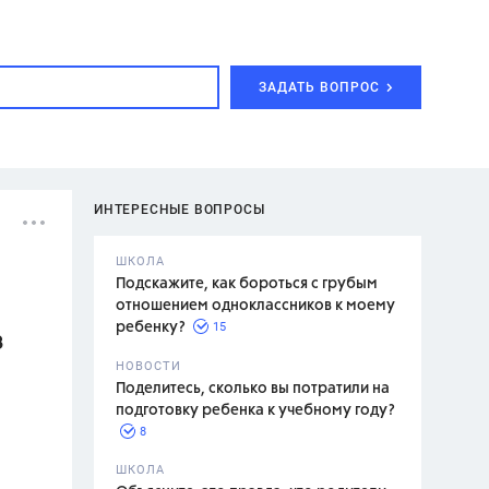
ЗАДАТЬ ВОПРОС
ИНТЕРЕСНЫЕ ВОПРОСЫ
ШКОЛА
Подскажите, как бороться с грубым
отношением одноклассников к моему
15
ребенку?
З
с,
7 класс,
НОВОСТИ
2 класс
Поделитесь, сколько вы потратили на
подготовку ребенка к учебному году?
8
.,
ШКОЛА
асян Л.С.,