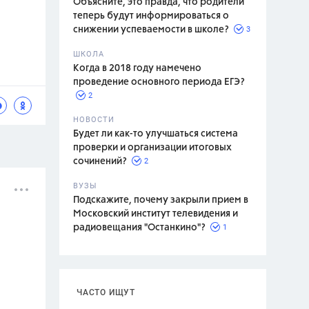
Объясните, это правда, что родители
теперь будут информироваться о
3
снижении успеваемости в школе?
ШКОЛА
спитание
Когда в 2018 году намечено
проведение основного периода ЕГЭ?
2
НОВОСТИ
Будет ли как-то улучшаться система
проверки и организации итоговых
2
сочинений?
ВУЗЫ
Подскажите, почему закрыли прием в
Московский институт телевидения и
1
радиовещания "Останкино"?
ЧАСТО ИЩУТ