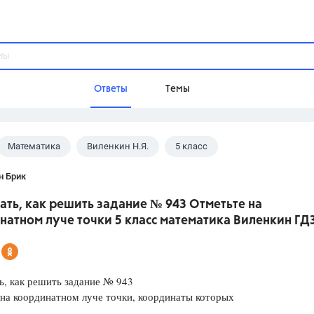
Ответы
Темы
Математика
Виленкин Н.Я.
5 класс
ы
Домашнее задание
Русский язык,
Химия,
Геометрия,
н Брик
Обществознание,
Физика
ать, как решить задание № 943 Отметьте на
Школа
атном луче точки 5 класс математика Виленкин ГД
9 класс,
8 класс,
11 класс,
10 клас
6 класс,
4 класс,
5 класс,
1 класс,
Учебники
ь, как решить задание № 943
на координатном луче точки, координаты которых
Разумовская М.М.,
Габриелян О.С
Рудзитис Г.Е.,
Цыбулько И.П.,
Атан