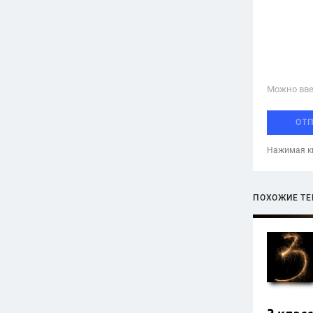
Можно вве
ОТ
Нажимая кн
ПОХОЖИЕ Т