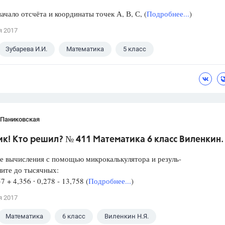
ачало отсчёта и координаты точек А, В, С, (
Подробнее...
)
я 2017
Зубарева И.И.
Математика
5 класс
 Паниковская
к! Кто решил? № 411 Математика 6 класс Виленкин.
е вычисления с помощью микрокалькулятора и резуль-
лите до тысячных:
57 + 4,356 ∙ 0,278 - 13,758 (
Подробнее...
)
я 2017
Математика
6 класс
Виленкин Н.Я.