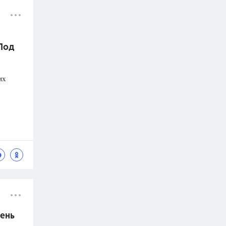
 Под
их
ень