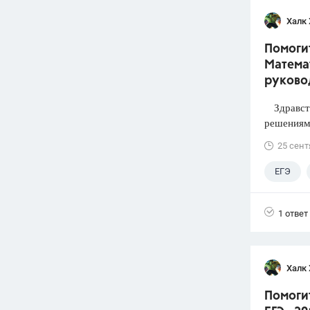
Халк 
Помогит
Математ
руково
Здравств
решениями
25 сент
ЕГЭ
1 ответ
Халк 
Помоги