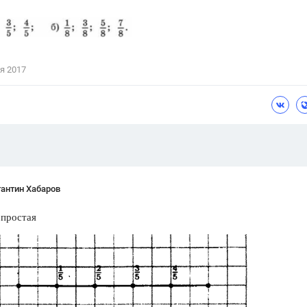
Цветков Л. А.
Психология
Отношения,
Любовь,
Красота,
Во
я 2017
ПОКАЗАТЬ ВСЕ
антин Хабаров
 простая