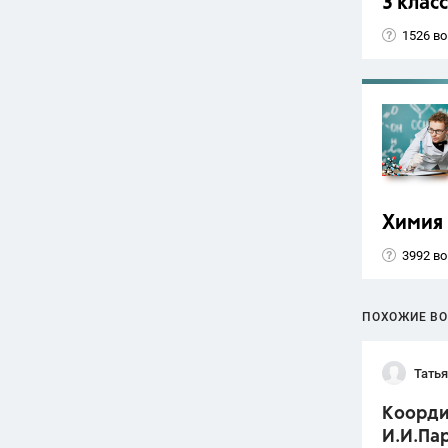
3 класс
1526 в
Химия
3992 в
ПОХОЖИЕ В
Тать
Коорди
И.И.Пар