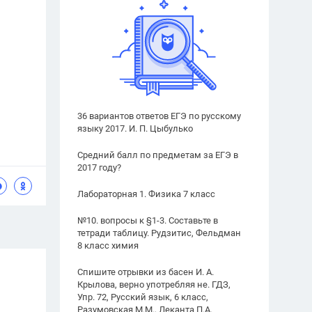
36 вариантов ответов ЕГЭ по русскому
языку 2017. И. П. Цыбулько
Средний балл по предметам за ЕГЭ в
2017 году?
Лабораторная 1. Физика 7 класс
№10. вопросы к §1-3. Составьте в
тетради таблицу. Рудзитис, Фельдман
8 класс химия
Спишите отрывки из басен И. А.
Крылова, верно употребляя не. ГДЗ,
Упр. 72, Русский язык, 6 класс,
Разумовская М.М., Леканта П.А.