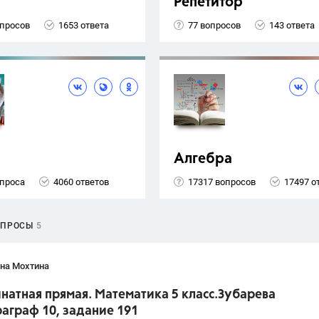
Репетитор
опросов
1653 ответа
77 вопросов
143 ответа
Алгебра
опроса
4060 ответов
17317 вопросов
17497 о
ОПРОСЫ
5
яна Мохтина
натная прямая. Математика 5 класс.Зубарева
аграф 10, задание 191