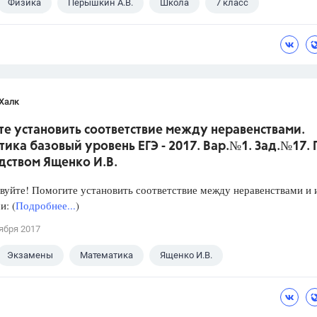
Физика
Перышкин А.В.
Школа
7 класс
Халк
е установить соответствие между неравенствами.
ика базовый уровень ЕГЭ - 2017. Вар.№1. Зад.№17.
дством Ященко И.В.
уйте! Помогите установить соответствие между неравенствами и 
: (
Подробнее...
)
ября 2017
Экзамены
Математика
Ященко И.В.