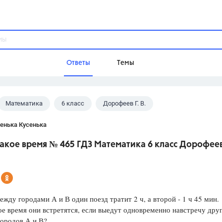
Ответы
Темы
Математика
6 класс
Дорофеев Г. В.
ы
Домашнее задание
Русский язык,
Химия,
Геометрия,
енька Кусенька
Обществознание,
Физика
акое время № 465 ГДЗ Математика 6 класс Дорофеев
Школа
9 класс,
8 класс,
11 класс,
10 клас
6 класс,
4 класс,
5 класс,
1 класс,
Учебники
ежду городами А и В один поезд тратит 2 ч, а второй - 1 ч 45 мин.
ое время они встретятся, если выедут одновременно навстречу дру
Разумовская М.М.,
Габриелян О.С
городов А и В?
Рудзитис Г.Е.,
Цыбулько И.П.,
Атан