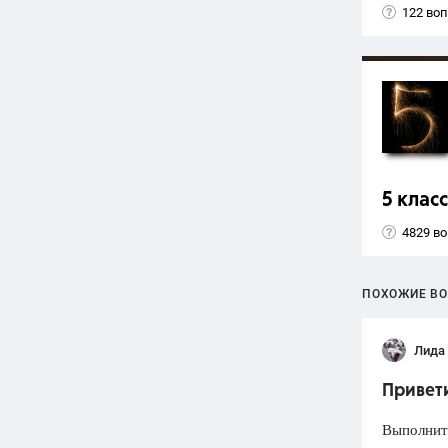
122 во
5 класс
4829 в
ПОХОЖИЕ В
Лида
Привети
Выполнит