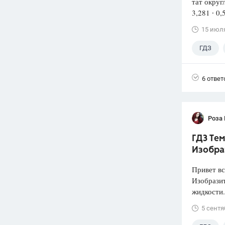
тат округ
3,281 ∙ 0,
15 июл
ГДЗ
6 ответ
Роза
ГДЗ Тем
Изобра
Привет вс
Изобразит
жидкости.
5 сентя