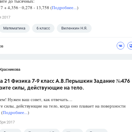
лите до тысячных:
57 + 4,356 ∙ 0,278 - 13,758 (
Подробнее...
)
я 2017
Математика
6 класс
Виленкин Н.Я.
ов
 Красникова
а 21 Физика 7-9 класс А.В.Перышкин Задание №476
зите силы, действующие на тело.
ем! Нужен ваш совет, как отвечать…
е силы, действующие на тело, когда оно плавает на поверхности
 (
Подробнее...
)
бря 2017