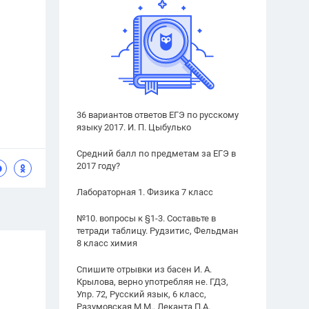
36 вариантов ответов ЕГЭ по русскому
языку 2017. И. П. Цыбулько
Средний балл по предметам за ЕГЭ в
2017 году?
Лабораторная 1. Физика 7 класс
№10. вопросы к §1-3. Составьте в
тетради таблицу. Рудзитис, Фельдман
8 класс химия
Спишите отрывки из басен И. А.
Крылова, верно употребляя не. ГДЗ,
Упр. 72, Русский язык, 6 класс,
Разумовская М.М., Леканта П.А.