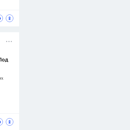
 Под
их