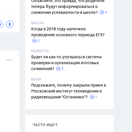
Объясните, это правда, что родители
теперь будут информироваться о
3
снижении успеваемости в школе?
ШКОЛА
спитание
Когда в 2018 году намечено
проведение основного периода ЕГЭ?
2
НОВОСТИ
Будет ли как-то улучшаться система
проверки и организации итоговых
2
сочинений?
ВУЗЫ
Подскажите, почему закрыли прием в
Московский институт телевидения и
1
радиовещания "Останкино"?
ЧАСТО ИЩУТ