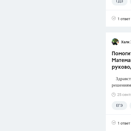
ГДЗ
1 ответ
Халк 
Помогит
Математ
руково
Здравств
решениями
25 сент
ЕГЭ
1 ответ