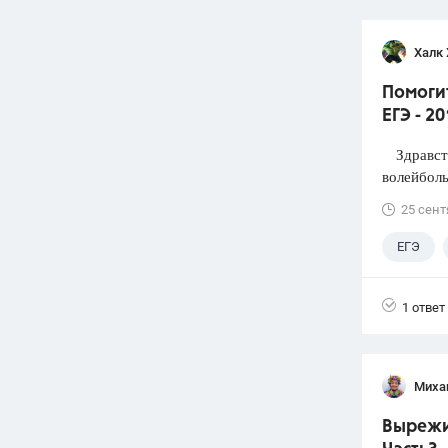
Халк 
Помоги
ЕГЭ - 2
Здравств
волейболь
25 сент
ЕГЭ
1 ответ
Миха
Вырежи 