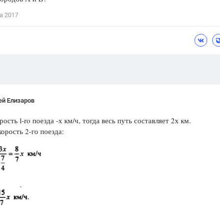
Цветков Л. А.
а 2017
Психология
Отношения,
Любовь,
Красота,
Во
ПОКАЗАТЬ ВСЕ
ей Елизаров
ость l-ro поезда -х км/ч, тогда весь путь составляет 2х км.
орость 2-го поезда: