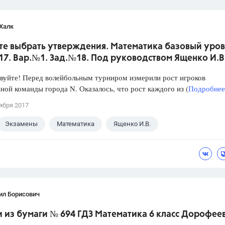
Халк
те выбрать утверждения. Математика базовый уров
017. Вар.№1. Зад.№18. Под руководством Ященко И.В
уйте! Перед волейбольным турниром измерили рост игроков
ной команды города N. Оказалось, что рост каждого из (
Подробнее.
ября 2017
Экзамены
Математика
Ященко И.В.
ил Борисович
из бумаги № 694 ГДЗ Математика 6 класс Дорофеев 