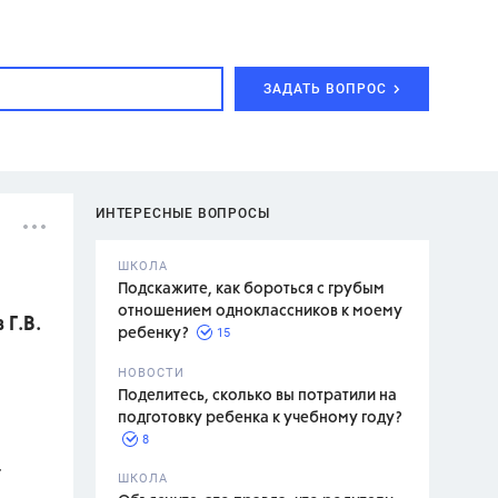
ЗАДАТЬ ВОПРОС
ИНТЕРЕСНЫЕ ВОПРОСЫ
ШКОЛА
Подскажите, как бороться с грубым
отношением одноклассников к моему
 Г.В.
15
ребенку?
с,
7 класс,
НОВОСТИ
2 класс
Поделитесь, сколько вы потратили на
подготовку ребенка к учебному году?
8
г
.,
ШКОЛА
асян Л.С.,