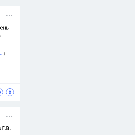
ень
.
..
)
Г.В.