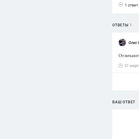
1 ответ
Вузы
1752
ответа
ОТВЕТЫ
1
Олимпиады
82
ответа
Олег
Spotlight
1551
ответ
Отличают
ГИА
31 март
280
ответов
ВАШ ОТВЕТ