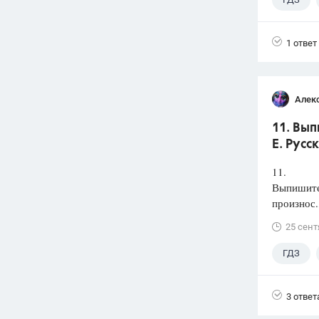
1 ответ
Алек
11. Вып
Е. Русс
11.
Выпишите 
произнос.
25 сент
ГДЗ
3 ответ