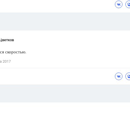
Цветков Л. А.
Психология
Отношения,
Любовь,
Красота,
Во
 Цветков
ПОКАЗАТЬ ВСЕ
ся скоростью.
а 2017