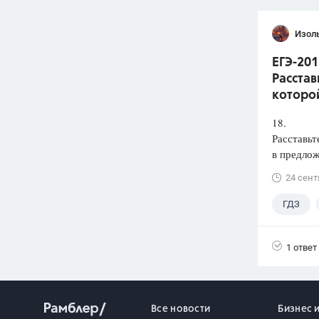
Изол
ЕГЭ-201
Расстав
которой
18.
Расставьт
в предлож
24 сент
ГДЗ
1 ответ
Все новости
Бизнес 