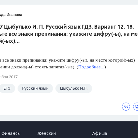
ьда Иванова
7 Цыбулько И. П. Русский язык ГДЗ. Вариант 12. 18.
ьте все знаки препинания: укажите цифру(-ы), на ме
(-ых)...
е все знаки препинания: укажите цифру(-ы), на месте которой(-ых)
ении должна(-ы) стоять запятая(-ые). (
Подробнее...
)
ября 2017
ЕГЭ
Русский язык
Цыбулько И.П.
и финансы
Женский
Афиша