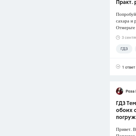
Практ. 
Попробуй
сахара и 
Отмерьте
3 сентя
ГДЗ
1 ответ
Роза
ГДЗ Тем
обоих с
погруж
Привет. 
Поплавок