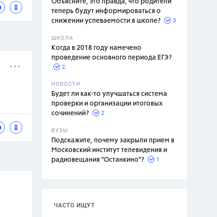
Объясните, это правда, что родители
теперь будут информироваться о
3
снижении успеваемости в школе?
ШКОЛА
спитание
Когда в 2018 году намечено
проведение основного периода ЕГЭ?
2
НОВОСТИ
Будет ли как-то улучшаться система
проверки и организации итоговых
2
сочинений?
ВУЗЫ
Подскажите, почему закрыли прием в
Московский институт телевидения и
1
радиовещания "Останкино"?
ЧАСТО ИЩУТ