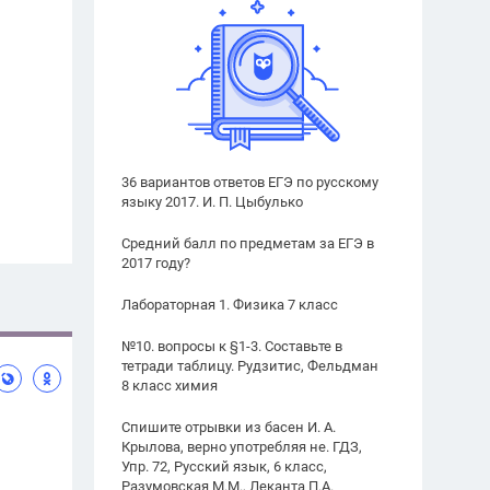
36 вариантов ответов ЕГЭ по русскому
языку 2017. И. П. Цыбулько
Средний балл по предметам за ЕГЭ в
2017 году?
Лабораторная 1. Физика 7 класс
№10. вопросы к §1-3. Составьте в
тетради таблицу. Рудзитис, Фельдман
8 класс химия
Спишите отрывки из басен И. А.
Крылова, верно употребляя не. ГДЗ,
Упр. 72, Русский язык, 6 класс,
Разумовская М.М., Леканта П.А.