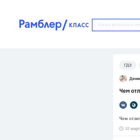
?
ГДЗ
Популярные тем
Дени
ГДЗ
67571
ответ
Чем отл
ЕГЭ
3273
ответа
ОГЭ
Чем отлич
3460
ответов
31 март
ФИПИ
30
ответов