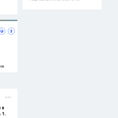
тов
 в
 1.