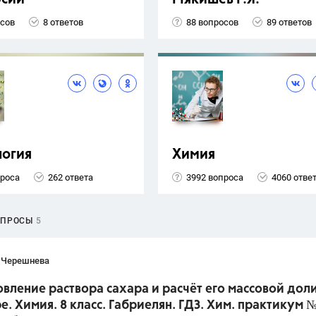
осов
8 ответов
88 вопросов
89 ответов
логия
Химия
проса
262 ответа
3992 вопроса
4060 отве
ОПРОСЫ
5
 Черешнева
вление раствора сахара и расчёт его массовой доли
е. Химия. 8 класс. Габриелян. ГДЗ. Хим. практикум №