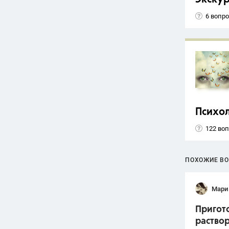
6 вопр
Психо
122 во
ПОХОЖИЕ В
Мари
Пригото
раствор