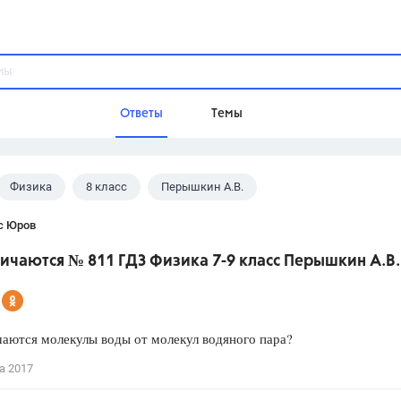
Ответы
Темы
Физика
8 класс
Перышкин А.В.
ы
Домашнее задание
Русский язык,
Химия,
Геометрия,
с Юров
Обществознание,
Физика
ичаются № 811 ГДЗ Физика 7-9 класс Перышкин А.В.
Школа
9 класс,
8 класс,
11 класс,
10 клас
6 класс,
4 класс,
5 класс,
1 класс,
аются молекулы воды от молекул водяного пара?
Учебники
а 2017
Разумовская М.М.,
Габриелян О.С
Рудзитис Г.Е.,
Цыбулько И.П.,
Атан