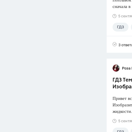
сначала в
5 сентя
ГДЗ
3 ответ
Роза
ГДЗ Тем
Изобра
Привет вс
Изобразит
жидкости.
5 сентя
ГДЗ