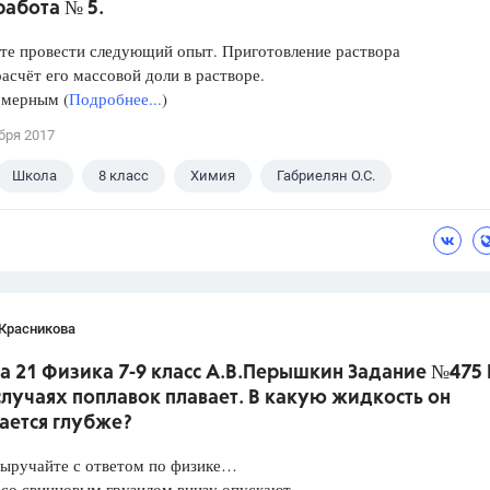
работа № 5.
те провести следующий опыт. Приготовление раствора
расчёт его массовой доли в растворе.
 мерным (
Подробнее...
)
бря 2017
Школа
8 класс
Химия
Габриелян О.С.
 Красникова
а 21 Физика 7-9 класс А.В.Перышкин Задание №475 
лучаях поплавок плавает. В какую жидкость он
ается глубже?
Выручайте с ответом по физике…
 со свинцовым грузилом внизу опускают