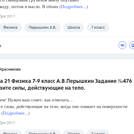
 воду, потом в масло. В обоих (
Подробнее...
)
бря 2017
Физика
Перышкин А.В.
Школа
7 класс
а
 Красникова
а 21 Физика 7-9 класс А.В.Перышкин Задание №476
зите силы, действующие на тело.
ем! Нужен ваш совет, как отвечать…
е силы, действующие на тело, когда оно плавает на поверхности
 (
Подробнее...
)
бря 2017
Физика
Перышкин А.В.
Школа
7 класс