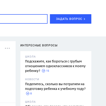
ЗАДАТЬ ВОПРОС
ИНТЕРЕСНЫЕ ВОПРОСЫ
ШКОЛА
Подскажите, как бороться с грубым
отношением одноклассников к моему
15
ребенку?
с,
7 класс,
НОВОСТИ
2 класс
Поделитесь, сколько вы потратили на
подготовку ребенка к учебному году?
8
.,
ШКОЛА
асян Л.С.,