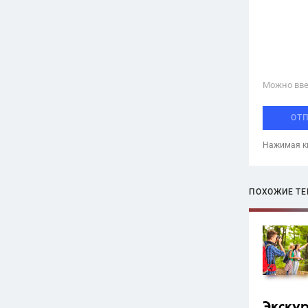
Можно вве
ОТ
Нажимая кн
ПОХОЖИЕ Т
Экску