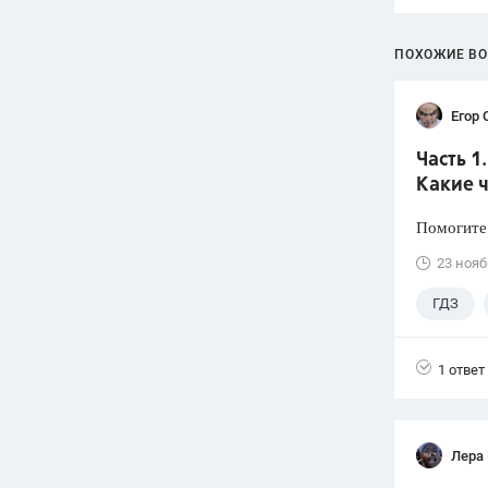
ПОХОЖИЕ В
Егор 
Часть 1
Какие 
Помогите
23 нояб
ГДЗ
1 ответ
Лера