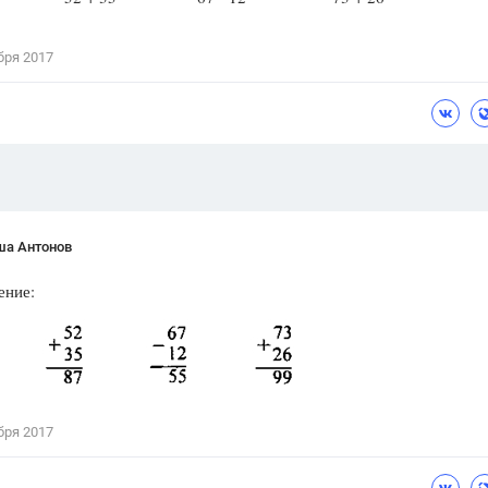
Цветков Л. А.
бря 2017
Психология
Отношения,
Любовь,
Красота,
Во
ПОКАЗАТЬ ВСЕ
ша Антонов
ение:
бря 2017