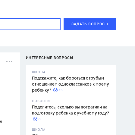
ЗАДАТЬ ВОПРОС
ИНТЕРЕСНЫЕ ВОПРОСЫ
ШКОЛА
Подскажите, как бороться с грубым
отношением одноклассников к моему
15
ребенку?
с,
7 класс,
НОВОСТИ
2 класс
Поделитесь, сколько вы потратили на
подготовку ребенка к учебному году?
8
е
.,
ШКОЛА
асян Л.С.,