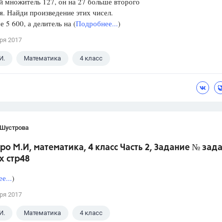
й множитель 127, он на 27 больше второго
. Найди произведение этих чисел.
е 5 600, а делитель на (
Подробнее...
)
ря 2017
И.
Математика
4 класс
 Шустрова
ро М.И, математика, 4 класс Часть 2, Задание № зад
х стр48
е...
)
ря 2017
И.
Математика
4 класс