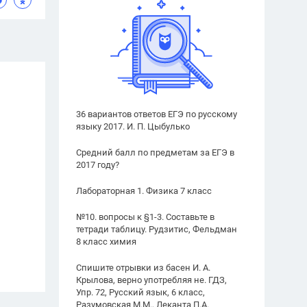
36 вариантов ответов ЕГЭ по русскому
языку 2017. И. П. Цыбулько
Средний балл по предметам за ЕГЭ в
2017 году?
Лабораторная 1. Физика 7 класс
№10. вопросы к §1-3. Составьте в
тетради таблицу. Рудзитис, Фельдман
8 класс химия
Спишите отрывки из басен И. А.
Крылова, верно употребляя не. ГДЗ,
Упр. 72, Русский язык, 6 класс,
Разумовская М.М., Леканта П.А.