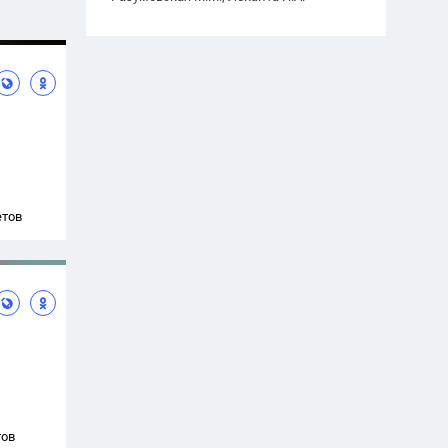
етов
тов