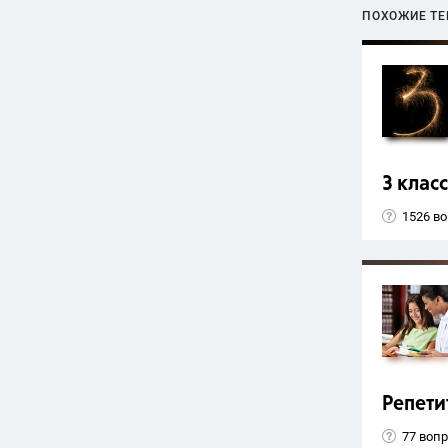
ПОХОЖИЕ Т
3 класс
1526 в
Репети
77 воп