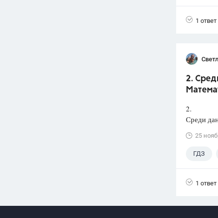
1 ответ
Светл
2. Сред
Математ
2.
Среди дан
25 нояб
ГДЗ
1 ответ