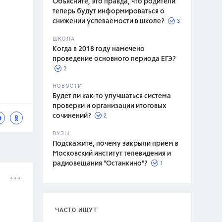
Объясните, это правда, что родители
теперь будут информироваться о
3
снижении успеваемости в школе?
ШКОЛА
спитание
Когда в 2018 году намечено
проведение основного периода ЕГЭ?
2
НОВОСТИ
Будет ли как-то улучшаться система
проверки и организации итоговых
2
сочинений?
ВУЗЫ
Подскажите, почему закрыли прием в
Московский институт телевидения и
1
радиовещания "Останкино"?
ЧАСТО ИЩУТ