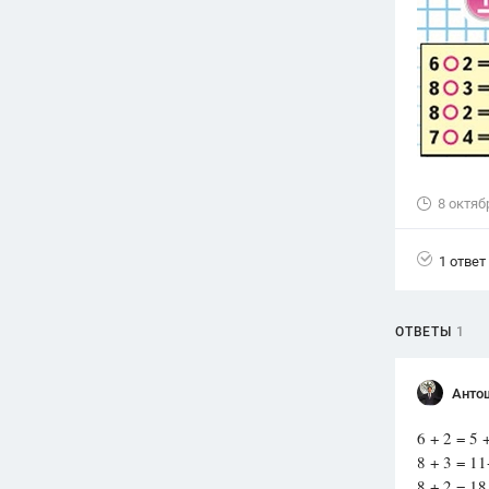
Вузы
1752
ответа
Олимпиады
82
ответа
Spotlight
1551
ответ
8 октяб
ГИА
280
ответов
1 ответ
ОТВЕТЫ
1
Анто
6 + 2 = 5 
8 + 3 = 11
8 + 2 = 18