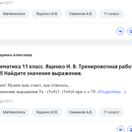
ря 2017
Математика
Ященко И.В.
Семенов А.В.
11 класс
аринка Алексеева
ематика 11 класс. Ященко И. В. Тренировочная рабо
 5 Найдите значение выражения.
ем! Нужен ваш совет, как отвечать…
начение выражения 5х ∙ (5х8)3: (5х6)4 при х = 79. (
Подробнее...
)
ря 2017
Математика
Ященко И.В.
Семенов А.В.
11 класс