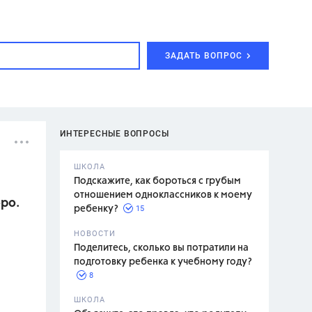
ЗАДАТЬ ВОПРОС
ИНТЕРЕСНЫЕ ВОПРОСЫ
ШКОЛА
Подскажите, как бороться с грубым
отношением одноклассников к моему
оро.
15
ребенку?
с,
7 класс,
НОВОСТИ
2 класс
Поделитесь, сколько вы потратили на
подготовку ребенка к учебному году?
8
.,
ШКОЛА
асян Л.С.,