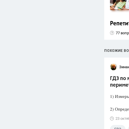
Репети
77 воп
ПОХОЖИЕ В
Зина
ГДЗ по 
периме
1) Измерь
2) Опреде
23 октя