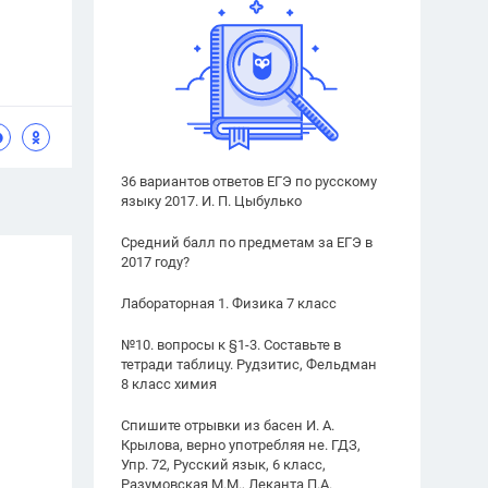
36 вариантов ответов ЕГЭ по русскому
языку 2017. И. П. Цыбулько
Средний балл по предметам за ЕГЭ в
2017 году?
Лабораторная 1. Физика 7 класс
№10. вопросы к §1-3. Составьте в
тетради таблицу. Рудзитис, Фельдман
8 класс химия
Спишите отрывки из басен И. А.
Крылова, верно употребляя не. ГДЗ,
Упр. 72, Русский язык, 6 класс,
Разумовская М.М., Леканта П.А.