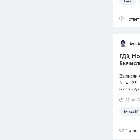
ГДЗ
1 ответ
Аза 
ГДЗ, Мо
Вычисл
Вычисли 
8 ∙ 4 ∙ 
9 ∙ 15 ∙ 
22 нояб
Моро М.
1 ответ