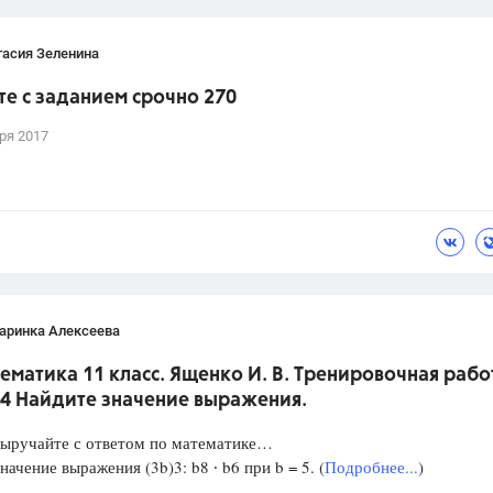
тасия Зеленина
е с заданием срочно 270
ря 2017
аринка Алексеева
ематика 11 класс. Ященко И. В. Тренировочная рабо
 4 Найдите значение выражения.
Выручайте с ответом по математике…
начение выражения (3b)3: b8 ∙ b6 при b = 5. (
Подробнее...
)