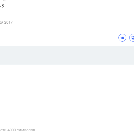
+ 5
ря 2017
сти 4000 cимволов