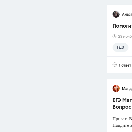
Анас
Помогит
23 нояб
ГДЗ
1 ответ
Манд
ЕГЭ Мат
Вопрос
Привет. 
Найдите з