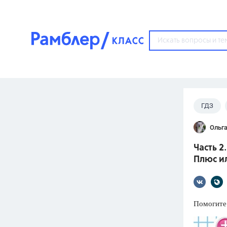
?
ГДЗ
Популярные тем
Ольга
ГДЗ
67571
ответ
Часть 2
ЕГЭ
Плюс и
3273
ответа
ОГЭ
3460
ответов
Помогите
ФИПИ
30
ответов