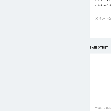
7 + 4 = 6 
9 октяб
ВАШ ОТВЕТ
Можно вве