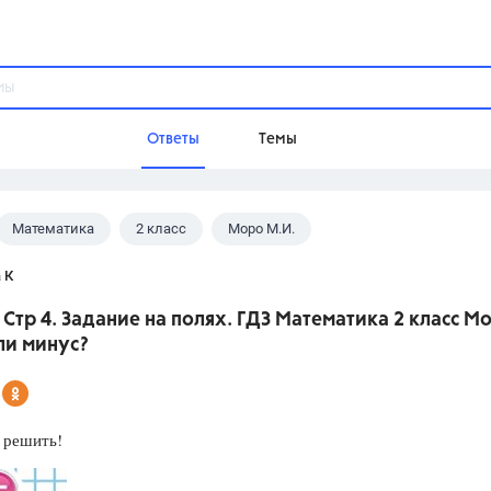
Ответы
Темы
Математика
2 класс
Моро М.И.
ы
Домашнее задание
Русский язык,
Химия,
Геометрия,
 К
Обществознание,
Физика
. Стр 4. Задание на полях. ГДЗ Математика 2 класс М
Школа
ли минус?
9 класс,
8 класс,
11 класс,
10 клас
6 класс,
4 класс,
5 класс,
1 класс,
Учебники
 решить!
Разумовская М.М.,
Габриелян О.С
Рудзитис Г.Е.,
Цыбулько И.П.,
Атан