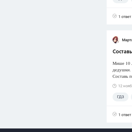
1 ответ
Март
Составь
Мише 10 л
дедушки.
Составь 
12 нояб
ГДЗ
1 ответ