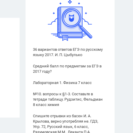
36 вариантов ответов ЕГЭ по русскому
языку 2017. И. П. Цыбулько
Средний балл по предметам за ЕГЭ в
2017 году?
Лабораторная 1. Физика 7 класс
№10. вопросы к §1-3. Составьте в
тетради таблицу. Рудзитис, Фельдман
8 класс химия
Спишите отрывки из басен И. А.
Крылова, верно употребляя не. ГДЗ,
Упр. 72, Русский язык, 6 класс,
Разумовская М.М., Леканта П.А.