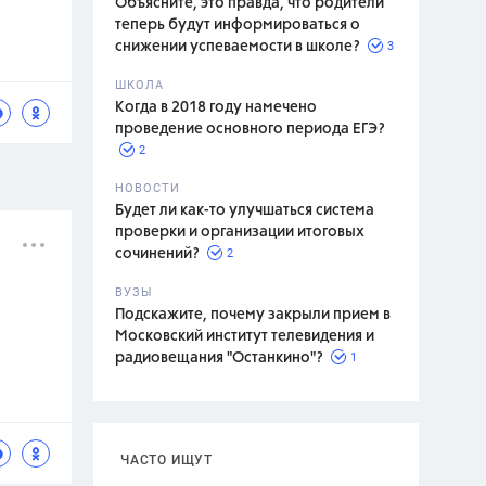
Объясните, это правда, что родители
теперь будут информироваться о
3
снижении успеваемости в школе?
ШКОЛА
спитание
Когда в 2018 году намечено
проведение основного периода ЕГЭ?
2
НОВОСТИ
Будет ли как-то улучшаться система
проверки и организации итоговых
2
сочинений?
ВУЗЫ
Подскажите, почему закрыли прием в
Московский институт телевидения и
1
радиовещания "Останкино"?
ЧАСТО ИЩУТ