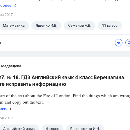
обнее...
)
ря 2017
Математика
Ященко И.В.
Семенов А.В.
11 класс
а
а Медведева
27. № 18. ГДЗ Английский язык 4 класс Верещагина.
те исправить информацию
part of the text about the Fire of London. Find the things which are wron
em and copy out the text.
ее...
)
ря 2017
Английский язык
4 класс
Верещагина И.Н.