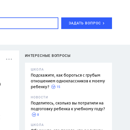
ЗАДАТЬ ВОПРОС
ИНТЕРЕСНЫЕ ВОПРОСЫ
ШКОЛА
Подскажите, как бороться с грубым
отношением одноклассников к моему
0
15
ребенку?
с,
7 класс,
НОВОСТИ
2 класс
Поделитесь, сколько вы потратили на
подготовку ребенка к учебному году?
8
(
.,
ШКОЛА
асян Л.С.,