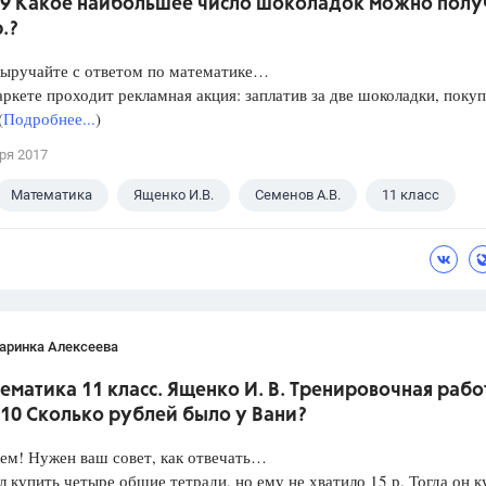
 9 Какое наибольшее число шоколадок можно полу
р.?
Выручайте с ответом по математике…
ркете проходит рекламная акция: заплатив за две шоколадки, покуп
(
Подробнее...
)
ря 2017
Математика
Ященко И.В.
Семенов А.В.
11 класс
аринка Алексеева
ематика 11 класс. Ященко И. В. Тренировочная рабо
 10 Сколько рублей было у Вани?
ем! Нужен ваш совет, как отвечать…
л купить четыре общие тетради, но ему не хватило 15 р. Тогда он к