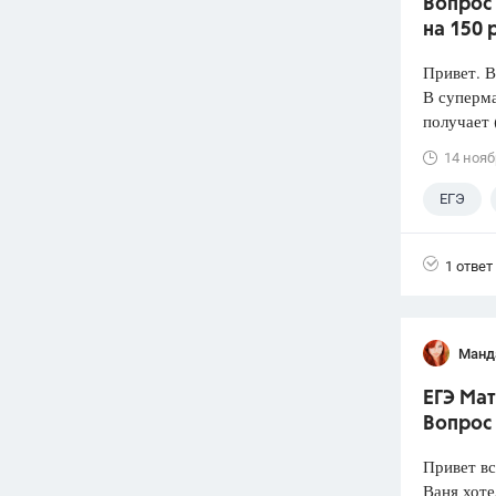
Вопрос
на 150 
Привет. 
В суперма
получает 
14 нояб
ЕГЭ
1 ответ
Манд
ЕГЭ Мат
Вопрос
Привет вс
Ваня хоте