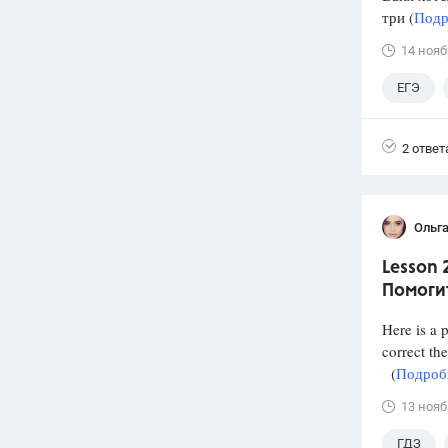
три (
Подр
14 нояб
ЕГЭ
2 ответ
Ольг
Lesson 
Помоги
Here is a 
correct th
(
Подробн
13 нояб
ГДЗ