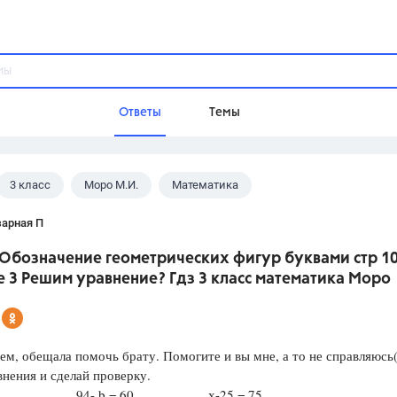
Ответы
Темы
3 класс
Моро М.И.
Математика
ы
Домашнее задание
Русский язык,
Химия,
Геометрия,
зарная П
Обществознание,
Физика
 Обозначение геометрических фигур буквами стр 1
Школа
 3 Решим уравнение? Гдз 3 класс математика Моро
9 класс,
8 класс,
11 класс,
10 клас
6 класс,
4 класс,
5 класс,
1 класс,
Учебники
ем, обещала помочь брату. Помогите и вы мне, а то не справляюсь
нения и сделай проверку.
Разумовская М.М.,
Габриелян О.С
а=39 94- b = 60 х-25 = 75
Рудзитис Г.Е.,
Цыбулько И.П.,
Атан