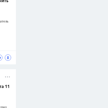
чить
атель
та 11
упил