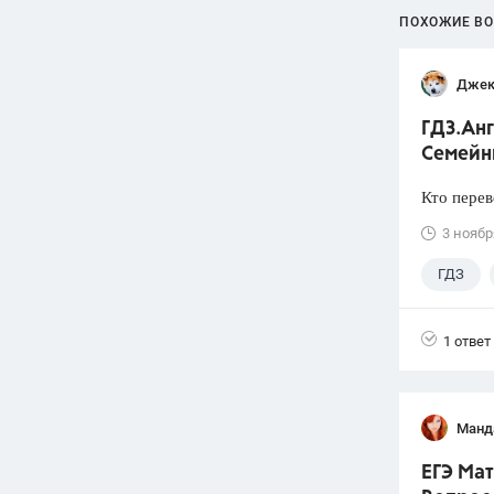
ПОХОЖИЕ В
Джек
ГДЗ.Анг
Семейн
Кто перев
3 ноябр
ГДЗ
1 ответ
Манд
ЕГЭ Мат