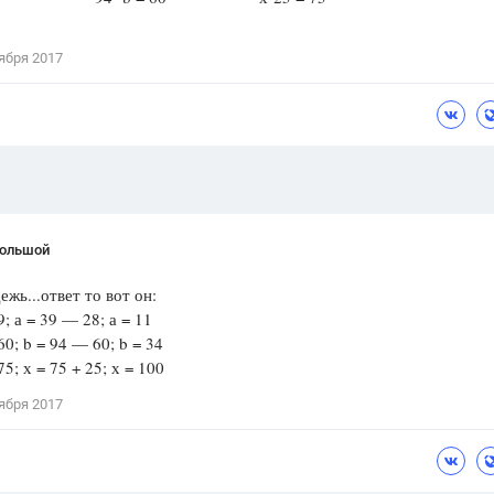
Цветков Л. А.
ября 2017
Психология
Отношения,
Любовь,
Красота,
Во
ПОКАЗАТЬ ВСЕ
Большой
ежь...ответ то вот он:
9; а = 39 — 28; а = 11
60; b = 94 — 60; b = 34
5; х = 75 + 25; х = 100
ября 2017