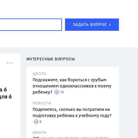
ЗАДАТЬ ВОПРОС
ИНТЕРЕСНЫЕ ВОПРОСЫ
ШКОЛА
Подскажите, как бороться с грубым
отношением одноклассников к моему
а 6
15
ребенку?
для 6
с,
7 класс,
НОВОСТИ
2 класс
Поделитесь, сколько вы потратили на
подготовку ребенка к учебному году?
8
.,
ШКОЛА
асян Л.С.,