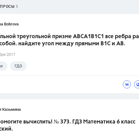
ОПРОСЫ
5
ina Bobrova
ильной треугольной призме АВСA1В1С1 все ребра р
собой. найдите угол между прямыми В1С и АВ.
бря 2017
ки
ГДЗ
я Казьмина
помогите вычислить! № 373. ГДЗ Математика 6 класс
ский.