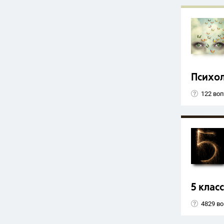
Психо
122 во
5 класс
4829 в