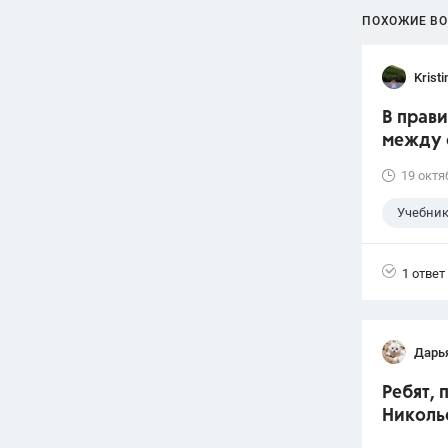
ПОХОЖИЕ В
Krist
В прав
между 
19 октя
Учебни
1 ответ
Дарь
Ребят, 
Николь