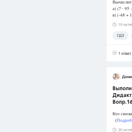
Вычислит
а) (7 ∙ 
в) (-48
19 октя
ГДЗ
1 ответ
Дени
Выполни
Дидакти
Вопр.1
Кто смож
(
Подробн
20 октя