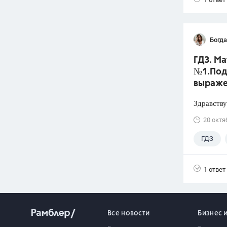
Богд
ГДЗ. Ма
№1.Под
выраже
Здравству
20 октя
ГДЗ
1 ответ
Все новости
Бизнес 