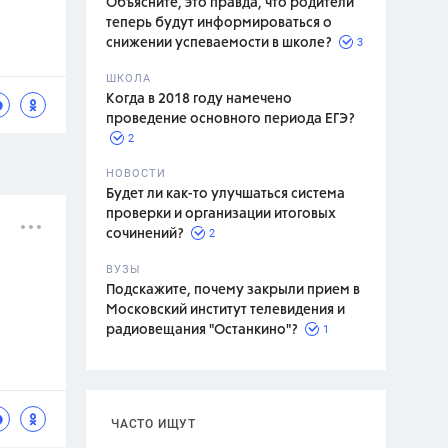
Объясните, это правда, что родители
теперь будут информироваться о
3
снижении успеваемости в школе?
ШКОЛА
спитание
Когда в 2018 году намечено
проведение основного периода ЕГЭ?
2
НОВОСТИ
Будет ли как-то улучшаться система
проверки и организации итоговых
2
сочинений?
ВУЗЫ
Подскажите, почему закрыли прием в
Московский институт телевидения и
1
радиовещания "Останкино"?
ЧАСТО ИЩУТ