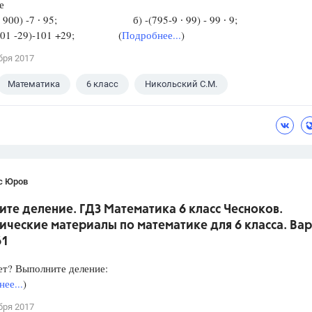
е
95 - 900) -7 ∙ 95; б) -(795-9 ∙ 99) - 99 ∙ 9;
 + 101 -29)-101 +29; (
Подробнее...
)
бря 2017
Математика
6 класс
Никольский С.М.
с Юров
те деление. ГДЗ Математика 6 класс Чесноков.
ческие материалы по математике для 6 класса. Вар
61
ет? Выполните деление:
ее...
)
бря 2017