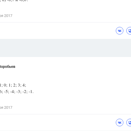
Цветков Л. А.
ря 2017
Психология
Отношения,
Любовь,
Красота,
Во
ПОКАЗАТЬ ВСЕ
Воробьев
2; -1; 0; 1; 2; 3; 4;
6; -5; -4; -3; -2; -1.
ря 2017