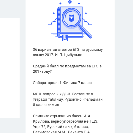
36 вариантов ответов ЕГЭ по русскому
языку 2017. И. П. Цыбулько
Средний балл по предметам за ЕГЭ в
2017 году?
Лабораторная 1. Физика 7 класс
№10. вопросы к §1-3. Составьте в
тетради таблицу. Рудзитис, Фельдман
8 класс химия
Спишите отрывки из басен И. А.
Крылова, верно употребляя не. ГДЗ,
Упр. 72, Русский язык, 6 класс,
Разумовская М.М., Леканта П.А.