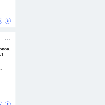
оков.
.1
ма