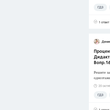
ГДЗ
1 ответ
Дени
Процен
Дидакти
Вопр.1
Решите за
одноэтажн
20 октя
ГДЗ
1 ответ