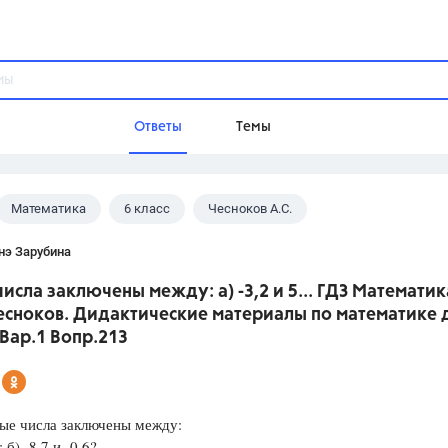
Ответы
Темы
Математика
6 класс
Чесноков А.С.
ы
Домашнее задание
Русский язык,
Химия,
Геометрия,
нэ Зарубина
Обществознание,
Физика
исла заключены между: а) -3,2 и 5... ГДЗ Математик
Школа
есноков. Дидактические материалы по математике 
9 класс,
8 класс,
11 класс,
10 клас
 Вар.1 Вопр.213
6 класс,
4 класс,
5 класс,
1 класс,
Учебники
ые числа заключены между:
Разумовская М.М.,
Габриелян О.С
; б) -8,7 и -0,6?
Рудзитис Г.Е.,
Цыбулько И.П.,
Атан