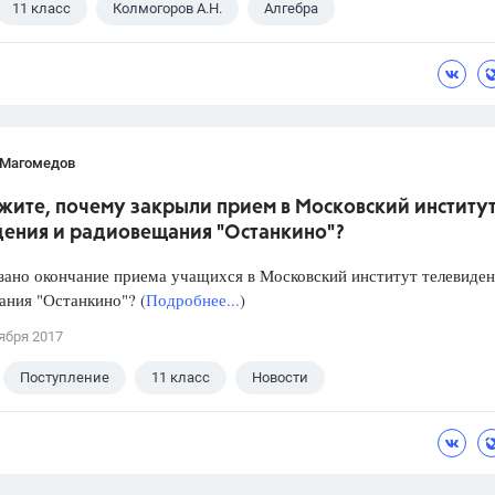
11 класс
Колмогоров А.Н.
Алгебра
 Магомедов
жите, почему закрыли прием в Московский институ
дения и радиовещания "Останкино"?
зано окончание приема учащихся в Московский институт телевиден
ния "Останкино"? (
Подробнее...
)
ября 2017
Поступление
11 класс
Новости