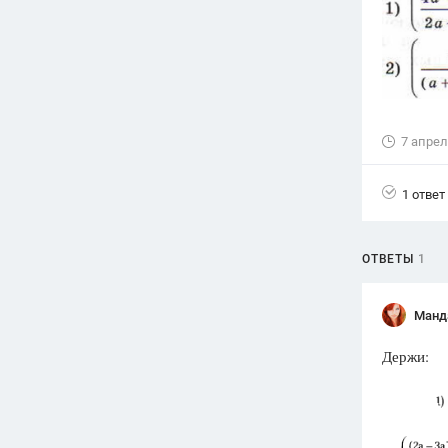
Вузы
1752
ответа
Олимпиады
82
ответа
7 апрел
Spotlight
1551
ответ
1 ответ
ГИА
280
ответов
ОТВЕТЫ
1
Манд
Держи: