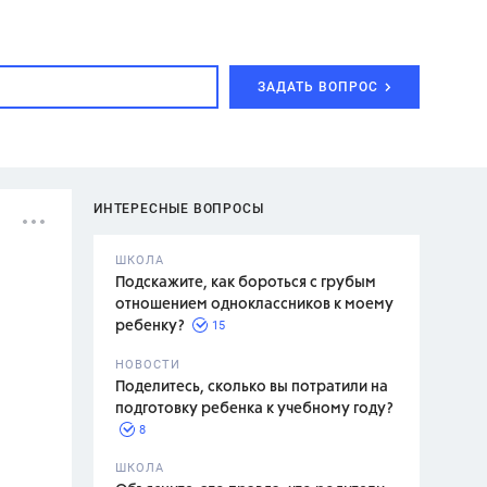
ЗАДАТЬ ВОПРОС
ИНТЕРЕСНЫЕ ВОПРОСЫ
ШКОЛА
Подскажите, как бороться с грубым
отношением одноклассников к моему
15
ребенку?
с,
7 класс,
НОВОСТИ
2 класс
Поделитесь, сколько вы потратили на
подготовку ребенка к учебному году?
8
.,
ШКОЛА
асян Л.С.,