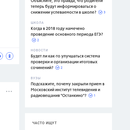
Объясните, это правда, что родители
теперь будут информироваться о
3
снижении успеваемости в школе?
ШКОЛА
спитание
Когда в 2018 году намечено
проведение основного периода ЕГЭ?
2
НОВОСТИ
Будет ли как-то улучшаться система
проверки и организации итоговых
2
сочинений?
ВУЗЫ
Подскажите, почему закрыли прием в
Московский институт телевидения и
1
радиовещания "Останкино"?
ЧАСТО ИЩУТ