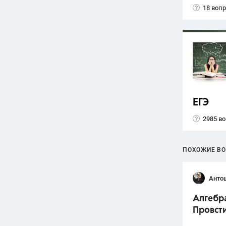
18 воп
ЕГЭ
2985 в
ПОХОЖИЕ В
Анто
Алгебра
Провст