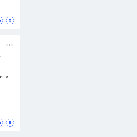
т
ия и