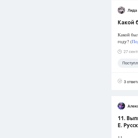
Лида
Какой б
Какой был
году? (
По
27 сент
Поступ
3 ответ
Алек
11. Вып
Е. Русс
11.