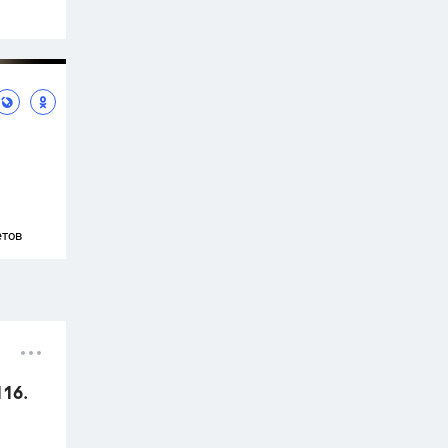
етов
116.