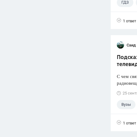
ГДЗ
1 ответ
Саид
Подска
телеви
С чем свя
радиовеща
25 сент
Вузы
1 ответ