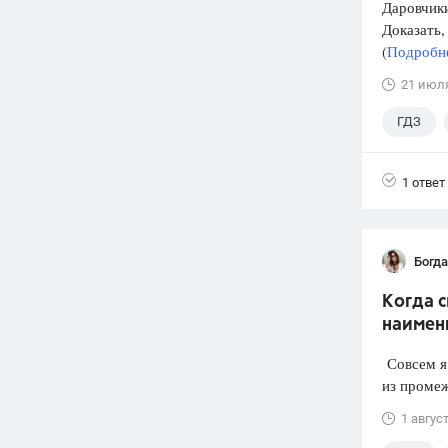
Даровчики
Доказать, 
(
Подробне
21 июл
ГДЗ
1 ответ
Богд
Когда 
наимен
Совсем я 
из промеж
1 авгус