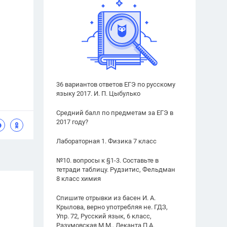
36 вариантов ответов ЕГЭ по русскому
языку 2017. И. П. Цыбулько
Средний балл по предметам за ЕГЭ в
2017 году?
Лабораторная 1. Физика 7 класс
№10. вопросы к §1-3. Составьте в
тетради таблицу. Рудзитис, Фельдман
8 класс химия
Спишите отрывки из басен И. А.
Крылова, верно употребляя не. ГДЗ,
Упр. 72, Русский язык, 6 класс,
Разумовская М.М., Леканта П.А.