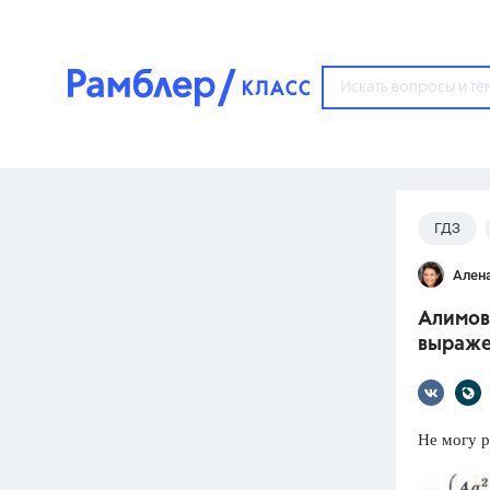
?
ГДЗ
Популярные тем
Ален
ГДЗ
67571
ответ
Алимов 
ЕГЭ
выраже
3273
ответа
ОГЭ
3460
ответов
Не могу р
ФИПИ
30
ответов