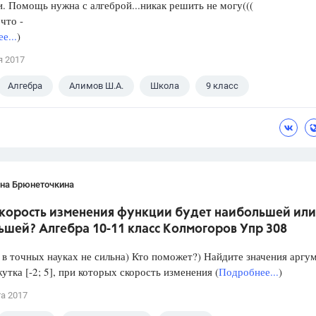
. Помощь нужна с алгеброй...никак решить не могу(((
что -
е...
)
я 2017
Алгебра
Алимов Ш.А.
Школа
9 класс
ана Брюнеточкина
скорость изменения функции будет наибольшей или
ьшей? Алгебра 10-11 класс Колмогоров Упр 308
в точных науках не сильна) Кто поможет?) Найдите значения аргу
утка [-2; 5], при которых скорость изменения (
Подробнее...
)
та 2017