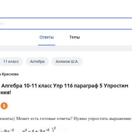
Ответы
Темы
11 класс
Алгебра
Алимов Ш.А.
ы
Домашнее задание
Русский язык,
Химия,
Геометрия,
а Краснова
Обществознание,
Физика
Алгебра 10-11 класс Упр 116 параграф 5 Упростим
Школа
ния!
9 класс,
8 класс,
11 класс,
10 клас
6 класс,
4 класс,
5 класс,
1 класс,
Учебники
ешить(( Может есть готовые ответы? Нужно упростить выражения:
Разумовская М.М.,
Габриелян О.С
Рудзитис Г.Е.,
Цыбулько И.П.,
Атан