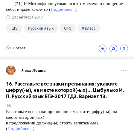
(21) И Митрофанов услышал в этом смехе и прощение
себе, и даже какое-то (
Подробнее...
)
20 сентября 2017
ГДЗ
Русский язык
ОГЭ
9 класс
+1
Васильевых И.П.
1 ответ
Леха Лешка
16. Расставьте все знаки препинания: укажите
цифру(-ы), на месте которой(-ых)... Цыбулько И.
П. Русский язык ЕГЭ-2017 ГДЗ. Вариант 13.
16.
Расставьте все знаки препинания: укажите цифру(-ы), на
месте которой(-ых)
в предложении должна(-ы) стоять запятая(-ые).
(
Подробнее...
)