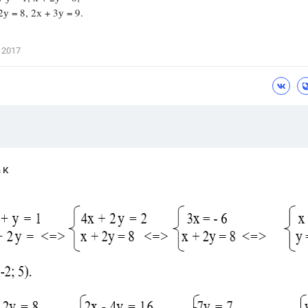
 = 8, 2х + 3у = 9.
Цветков Л. А.
Психология
 2017
Отношения,
Любовь,
Красота,
Во
ПОКАЗАТЬ ВСЕ
 К