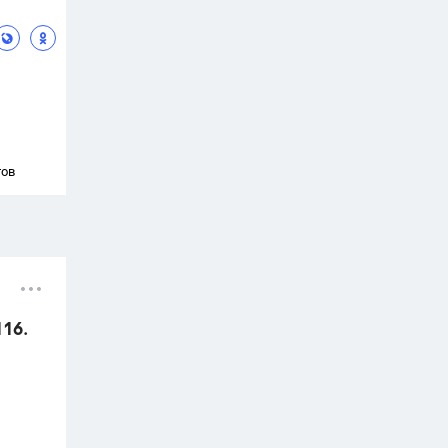
тов
116.