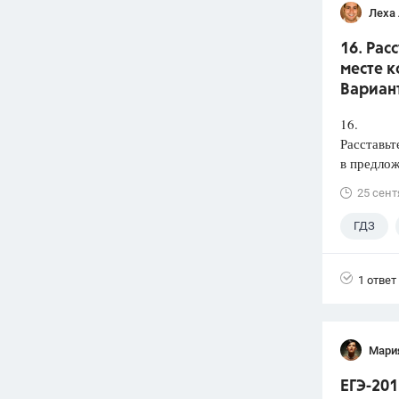
Леха
16. Рас
месте к
Вариант
16.
Расставьт
в предлож
25 сент
ГДЗ
1 ответ
Мари
ЕГЭ-201