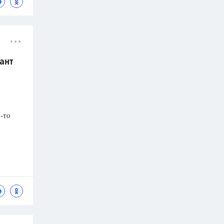
ант
-то