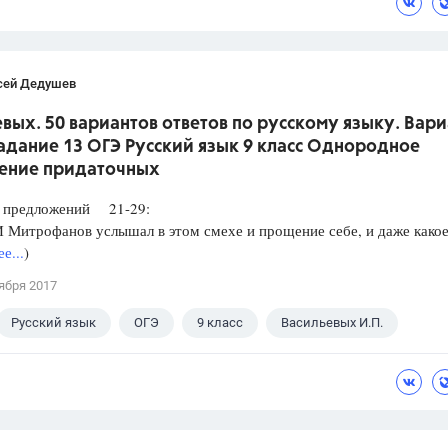
сей Дедушев
вых. 50 вариантов ответов по русскому языку. Вари
Задание 13 ОГЭ Русский язык 9 класс Однородное
ение придаточных
редложений 21-29:
итрофанов услышал в этом смехе и прощение себе, и даже какое
е...
)
ября 2017
Русский язык
ОГЭ
9 класс
Васильевых И.П.