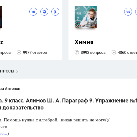
сс
Химия
опроса
9977 ответов
3992 вопроса
4060 отве
ОПРОСЫ
5
ша Антонов
. 9 класс. Алимов Ш. А. Параграф 9. Упражнение №
и доказательство
. Помощь нужна с алгеброй...никак решить не могу(((
что -
е...
)