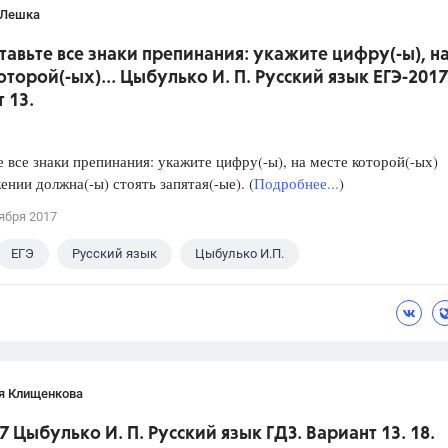
 Лешка
ставьте все знаки препинания: укажите цифру(-ы), н
оторой(-ых)... Цыбулько И. П. Русский язык ЕГЭ-2017
 13.
е все знаки препинания: укажите цифру(-ы), на месте которой(-ых)
ении должна(-ы) стоять запятая(-ые). (
Подробнее...
)
ября 2017
ЕГЭ
Русский язык
Цыбулько И.П.
я Клищенкова
7 Цыбулько И. П. Русский язык ГДЗ. Вариант 13. 18.