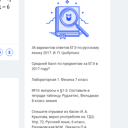
36 вариантов ответов ЕГЭ по русскому
языку 2017. И. П. Цыбулько
Средний балл по предметам за ЕГЭ в
2017 году?
Лабораторная 1. Физика 7 класс
№10. вопросы к §1-3. Составьте в
тетради таблицу. Рудзитис, Фельдман
8 класс химия
Спишите отрывки из басен И. А.
Крылова, верно употребляя не. ГДЗ,
Упр. 72, Русский язык, 6 класс,
Разумовская М.М., Леканта П.А.