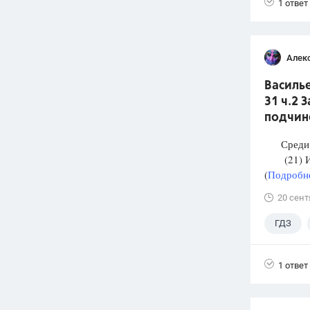
1 ответ
Алек
Василье
31 ч.2 
подчин
Среди п
(21) И М
(
Подробне
20 сент
ГДЗ
1 ответ