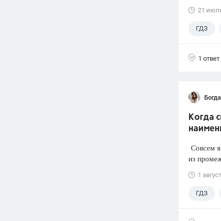
21 июл
ГДЗ
1 ответ
Богд
Когда 
наимен
Совсем я 
из промеж
1 авгус
ГДЗ