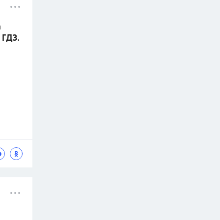
а
 ГДЗ.