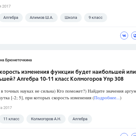
я 2017
Алгебра
Алимов Ш.А.
Школа
9 класс
ана Брюнеточкина
скорость изменения функции будет наибольшей или
ьшей? Алгебра 10-11 класс Колмогоров Упр 308
в точных науках не сильна) Кто поможет?) Найдите значения аргу
утка [-2; 5], при которых скорость изменения (
Подробнее...
)
та 2017
11 класс
Колмогоров А.Н.
Алгебра