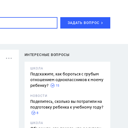
ЗАДАТЬ ВОПРОС
ИНТЕРЕСНЫЕ ВОПРОСЫ
ШКОЛА
Подскажите, как бороться с грубым
отношением одноклассников к моему
15
ребенку?
с,
7 класс,
НОВОСТИ
2 класс
Поделитесь, сколько вы потратили на
подготовку ребенка к учебному году?
8
.,
ШКОЛА
асян Л.С.,