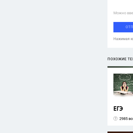
Можно вве
ОТ
Нажимая кн
ПОХОЖИЕ Т
ЕГЭ
2985 в