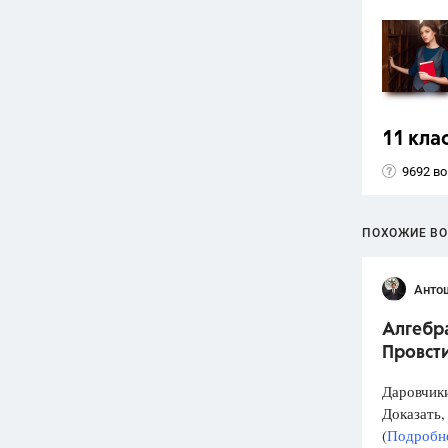
11 кла
9692 в
ПОХОЖИЕ В
Анто
Алгебра
Провст
Даровчики
Доказать, 
(
Подробне