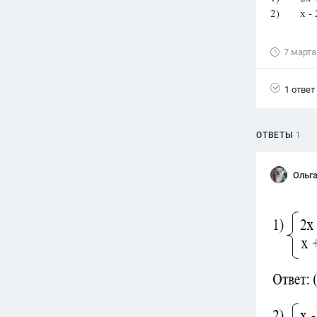
2) х - 2у
Вузы
1752
ответа
7 марта
Олимпиады
82
ответа
1 ответ
Spotlight
1551
ответ
ОТВЕТЫ
1
ГИА
280
ответов
Ольга