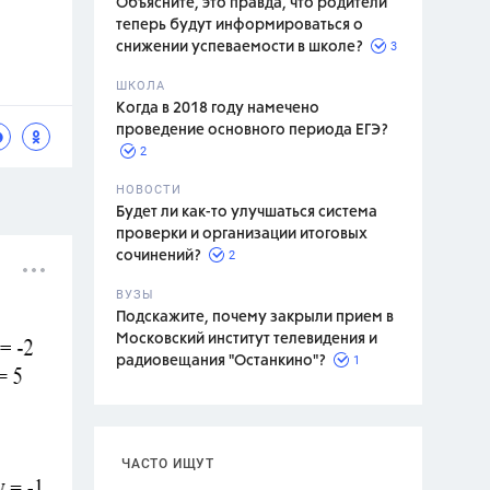
Объясните, это правда, что родители
теперь будут информироваться о
3
снижении успеваемости в школе?
ШКОЛА
спитание
Когда в 2018 году намечено
проведение основного периода ЕГЭ?
2
НОВОСТИ
Будет ли как-то улучшаться система
проверки и организации итоговых
2
сочинений?
ВУЗЫ
Подскажите, почему закрыли прием в
Московский институт телевидения и
1
радиовещания "Останкино"?
ЧАСТО ИЩУТ