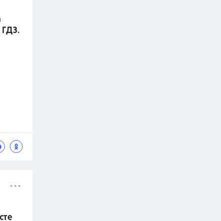
а
 ГДЗ.
сте