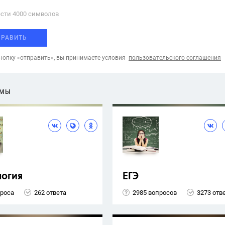
сти 4000 cимволов
ПРАВИТЬ
опку «отправить», вы принимаете условия
пользовательского соглашения
ЕМЫ
логия
ЕГЭ
проса
262 ответа
2985 вопросов
3273 отв