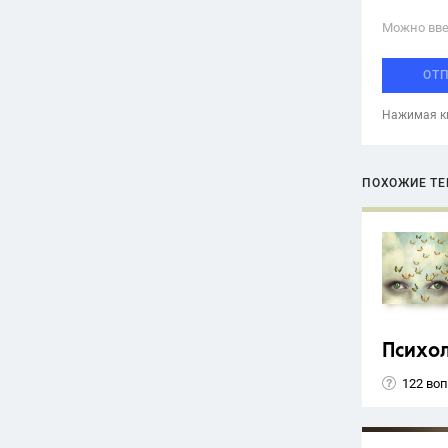
Можно вве
ОТ
Нажимая кн
ПОХОЖИЕ Т
Психо
122 во