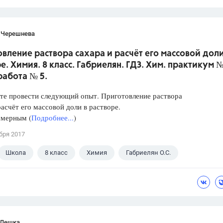
 Черешнева
вление раствора сахара и расчёт его массовой доли
е. Химия. 8 класс. Габриелян. ГДЗ. Хим. практикум №
работа № 5.
те провести следующий опыт. Приготовление раствора
расчёт его массовой доли в растворе.
 мерным (
Подробнее...
)
бря 2017
Школа
8 класс
Химия
Габриелян О.С.
 Лешка