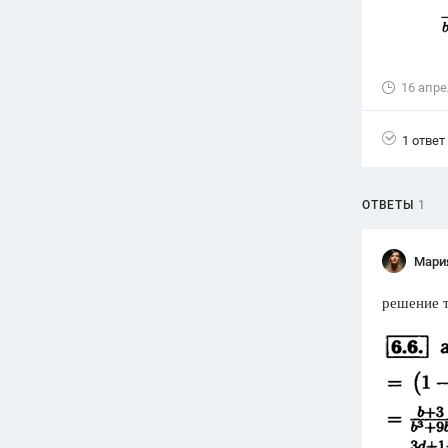
Вузы
1752
ответа
16 апре
Олимпиады
82
ответа
1 ответ
Spotlight
1551
ответ
ГИА
ОТВЕТЫ
1
280
ответов
Мари
решение 