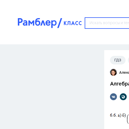
?
ГДЗ
Популярные тем
Ален
ГДЗ
67571
ответ
Алгебр
ЕГЭ
3273
ответа
ОГЭ
3460
ответов
ФИПИ
30
ответов