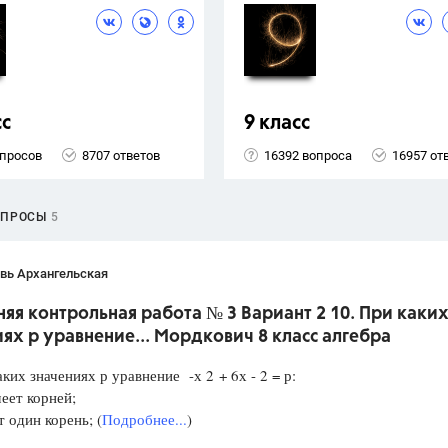
сс
9 класс
опросов
8707 ответов
16392 вопроса
16957 от
ОПРОСЫ
5
вь Архангельская
я контрольная работа № 3 Вариант 2 10. При каки
ях р уравнение... Мордкович 8 класс алгебра
аких значениях р уравнение -х 2 + 6х - 2 = р:
еет корней;
один корень; (
Подробнее...
)