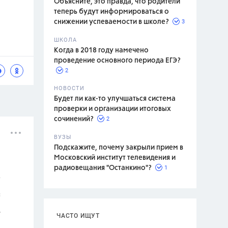
Объясните, это правда, что родители
теперь будут информироваться о
3
снижении успеваемости в школе?
ШКОЛА
спитание
Когда в 2018 году намечено
проведение основного периода ЕГЭ?
2
НОВОСТИ
Будет ли как-то улучшаться система
проверки и организации итоговых
2
сочинений?
ВУЗЫ
Подскажите, почему закрыли прием в
Московский институт телевидения и
1
радиовещания "Останкино"?
ЧАСТО ИЩУТ