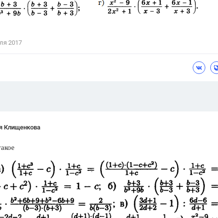
Цветков Л. А.
Психология
ля 2017
Отношения,
Любовь,
Красота,
Во
ПОКАЗАТЬ ВСЕ
я Клищенкова
такое