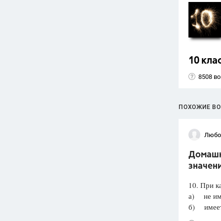
10 кла
8508 в
ПОХОЖИЕ В
Любо
Домашня
значени
10. При к
а) не им
б) имеет 