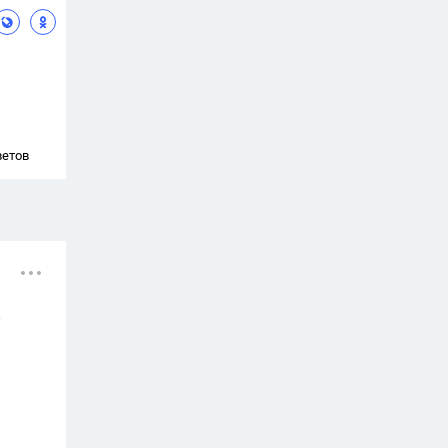
ветов
х