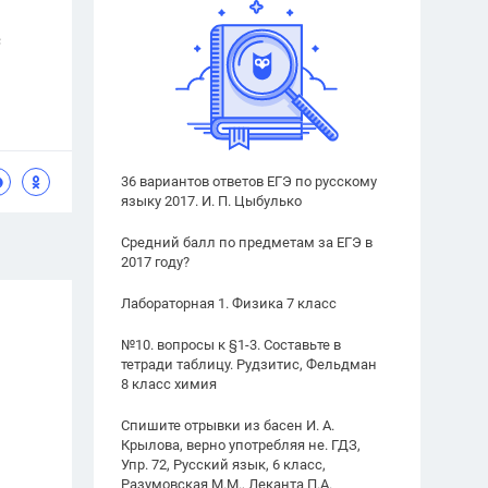
36 вариантов ответов ЕГЭ по русскому
языку 2017. И. П. Цыбулько
Средний балл по предметам за ЕГЭ в
2017 году?
Лабораторная 1. Физика 7 класс
№10. вопросы к §1-3. Составьте в
тетради таблицу. Рудзитис, Фельдман
8 класс химия
Спишите отрывки из басен И. А.
Крылова, верно употребляя не. ГДЗ,
Упр. 72, Русский язык, 6 класс,
Разумовская М.М., Леканта П.А.