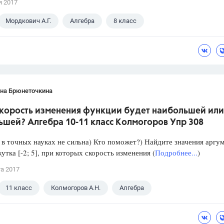
я 2017
Мордкович А.Г.
Алгебра
8 класс
ана Брюнеточкина
скорость изменения функции будет наибольшей или
ьшей? Алгебра 10-11 класс Колмогоров Упр 308
в точных науках не сильна) Кто поможет?) Найдите значения аргу
утка [-2; 5], при которых скорость изменения (
Подробнее...
)
та 2017
11 класс
Колмогоров А.Н.
Алгебра