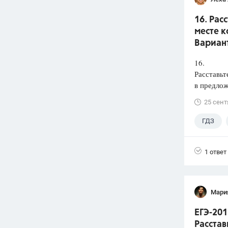
16. Рас
месте к
Вариант
16.
Расставьт
в предлож
25 сент
ГДЗ
1 ответ
Мари
ЕГЭ-201
Расстав