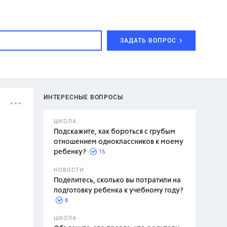
ЗАДАТЬ ВОПРОС
ИНТЕРЕСНЫЕ ВОПРОСЫ
ШКОЛА
Подскажите, как бороться с грубым
отношением одноклассников к моему
15
ребенку?
с,
7 класс,
НОВОСТИ
2 класс
Поделитесь, сколько вы потратили на
подготовку ребенка к учебному году?
8
.,
ШКОЛА
асян Л.С.,