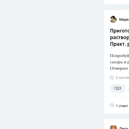
Мари
Пригото
раствор
Практ. 
Попробуй
сахара и 
Отмерьте
3 сентя
ГДЗ
1 ответ
Леха