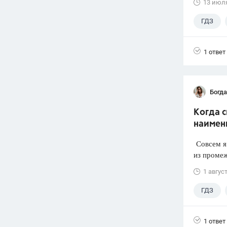
13 июл
ГДЗ
1 ответ
Богд
Когда 
наимен
Совсем я 
из промеж
1 авгус
ГДЗ
1 ответ