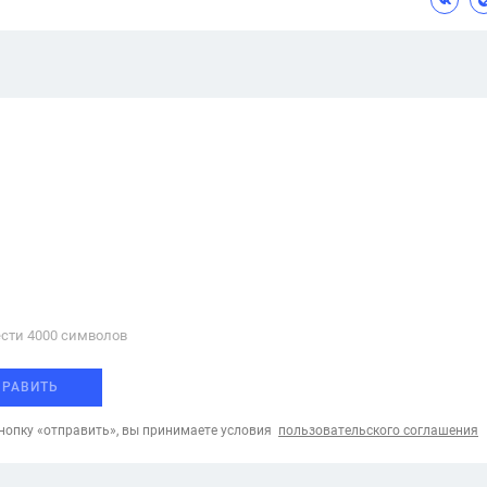
сти 4000 cимволов
ПРАВИТЬ
опку «отправить», вы принимаете условия
пользовательского соглашения