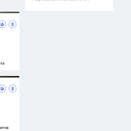
ета
ветов