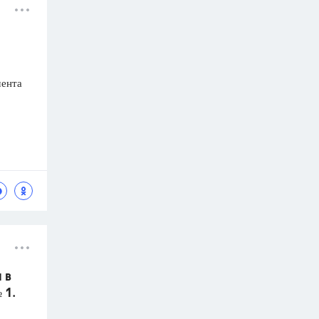
мента
 в
 1.