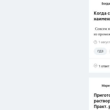
Богд
Когда 
наимен
Совсем я 
из промеж
1 авгус
ГДЗ
1 ответ
Мари
Пригото
раствор
Практ. 