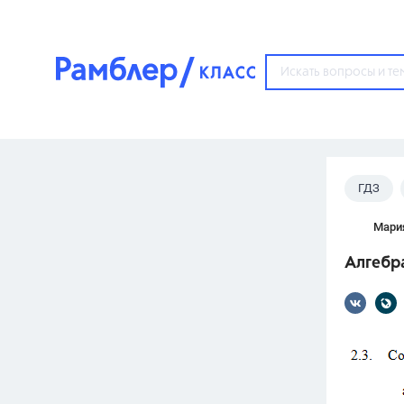
?
ГДЗ
Популярные тем
Мари
ГДЗ
67571
ответ
Алгебра
ЕГЭ
3273
ответа
ОГЭ
3460
ответов
ФИПИ
30
ответов