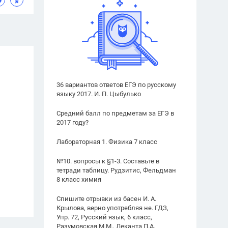
36 вариантов ответов ЕГЭ по русскому
языку 2017. И. П. Цыбулько
Средний балл по предметам за ЕГЭ в
2017 году?
Лабораторная 1. Физика 7 класс
№10. вопросы к §1-3. Составьте в
тетради таблицу. Рудзитис, Фельдман
8 класс химия
Спишите отрывки из басен И. А.
Крылова, верно употребляя не. ГДЗ,
Упр. 72, Русский язык, 6 класс,
Разумовская М.М., Леканта П.А.