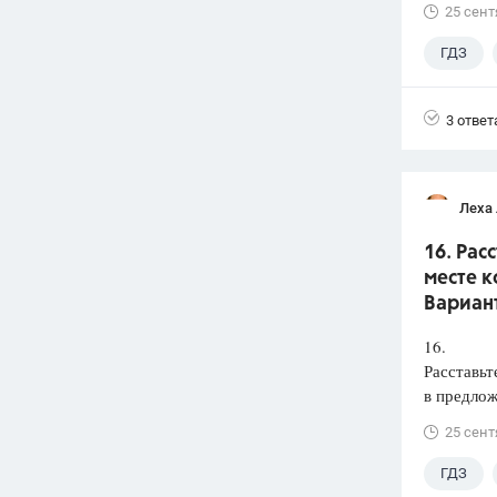
25 сент
ГДЗ
3 ответ
Леха
16. Рас
месте к
Вариант
16.
Расставьт
в предлож
25 сент
ГДЗ