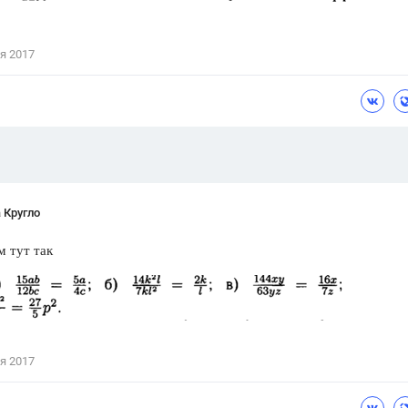
Цветков Л. А.
я 2017
Психология
Отношения,
Любовь,
Красота,
Во
ПОКАЗАТЬ ВСЕ
 Кругло
 тут так
я 2017