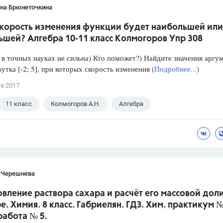
ана Брюнеточкина
скорость изменения функции будет наибольшей или
ьшей? Алгебра 10-11 класс Колмогоров Упр 308
в точных науках не сильна) Кто поможет?) Найдите значения аргу
утка [-2; 5], при которых скорость изменения (
Подробнее...
)
та 2017
11 класс
Колмогоров А.Н.
Алгебра
 Черешнева
вление раствора сахара и расчёт его массовой доли
е. Химия. 8 класс. Габриелян. ГДЗ. Хим. практикум №
работа № 5.