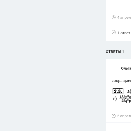
Вузы
1752
ответа
4 апрел
Олимпиады
82
ответа
1 ответ
Spotlight
1551
ответ
ОТВЕТЫ
1
ГИА
280
ответов
Ольга
сокращаем
5 апрел