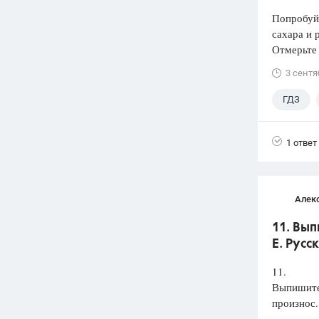
Попробуй
сахара и 
Отмерьте
3 сентя
ГДЗ
1 ответ
Алек
11. Вып
Е. Русс
11.
Выпишите 
произнос.