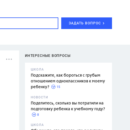
ЗАДАТЬ ВОПРОС
ИНТЕРЕСНЫЕ ВОПРОСЫ
ШКОЛА
Подскажите, как бороться с грубым
отношением одноклассников к моему
15
ребенку?
с,
7 класс,
НОВОСТИ
2 класс
Поделитесь, сколько вы потратили на
подготовку ребенка к учебному году?
8
.,
ШКОЛА
асян Л.С.,