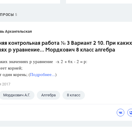
ОПРОСЫ
5
вь Архангельская
я контрольная работа № 3 Вариант 2 10. При каки
ях р уравнение... Мордкович 8 класс алгебра
аких значениях р уравнение -х 2 + 6х - 2 = р:
еет корней;
один корень; (
Подробнее...
)
я 2017
Мордкович А.Г.
Алгебра
8 класс