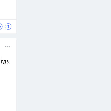
а
 ГДЗ.