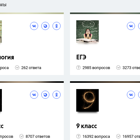
ЕМЫ
логия
ЕГЭ
проса
262 ответа
2985 вопросов
3273 отв
сс
9 класс
опросов
8707 ответов
16392 вопроса
16957 от