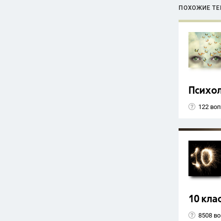
ПОХОЖИЕ Т
Психо
122 во
10 кла
8508 в