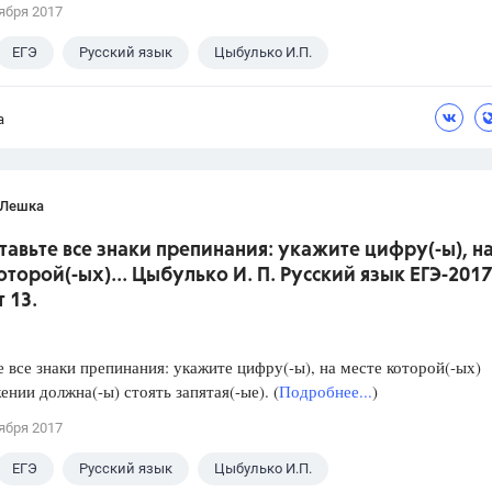
ября 2017
ЕГЭ
Русский язык
Цыбулько И.П.
а
 Лешка
ставьте все знаки препинания: укажите цифру(-ы), н
оторой(-ых)... Цыбулько И. П. Русский язык ЕГЭ-2017
 13.
е все знаки препинания: укажите цифру(-ы), на месте которой(-ых)
ении должна(-ы) стоять запятая(-ые). (
Подробнее...
)
ября 2017
ЕГЭ
Русский язык
Цыбулько И.П.