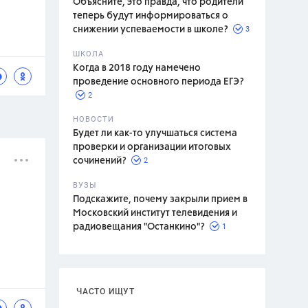
Объясните, это правда, что родители
теперь будут информироваться о
3
снижении успеваемости в школе?
ШКОЛА
спитание
Когда в 2018 году намечено
проведение основного периода ЕГЭ?
2
НОВОСТИ
Будет ли как-то улучшаться система
проверки и организации итоговых
2
сочинений?
ВУЗЫ
Подскажите, почему закрыли прием в
Московский институт телевидения и
1
радиовещания "Останкино"?
ЧАСТО ИЩУТ