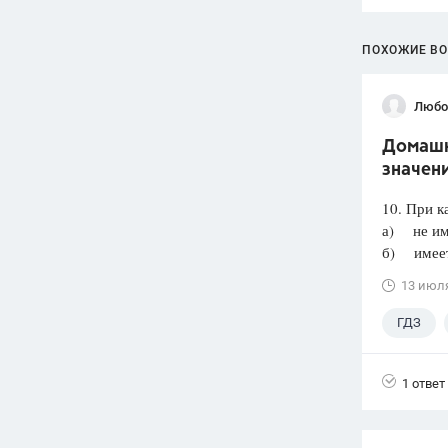
ПОХОЖИЕ В
Любо
Домашня
значени
10. При к
а) не им
б) имеет 
13 июл
ГДЗ
1 ответ