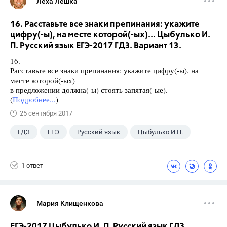
Леха Лешка
16. Расставьте все знаки препинания: укажите
цифру(-ы), на месте которой(-ых)... Цыбулько И.
П. Русский язык ЕГЭ-2017 ГДЗ. Вариант 13.
16.
Расставьте все знаки препинания: укажите цифру(-ы), на
месте которой(-ых)
в предложении должна(-ы) стоять запятая(-ые).
(
Подробнее...
)
25 сентября 2017
ГДЗ
ЕГЭ
Русский язык
Цыбулько И.П.
1 ответ
Мария Клищенкова
ЕГЭ-2017 Цыбулько И. П. Русский язык ГДЗ.