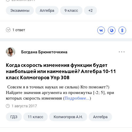
Экзамены
Алгебра
9 класс
+2
Макарычев Ю.Н.
ГДЗ
1 ответ
Богдана Брюнеточкина
Когда скорость изменения функции будет
наибольшей или наименьшей? Алгебра 10-11
класс Колмогоров Упр 308
Совсем я в точных науках не сильна) Кто поможет?)
Найдите значения аргумента из промежутка [-2; 5], при
которых скорость изменения (
Подробнее...
)
1 августа 2017
ГДЗ
11 класс
Колмогоров А.Н.
Алгебра