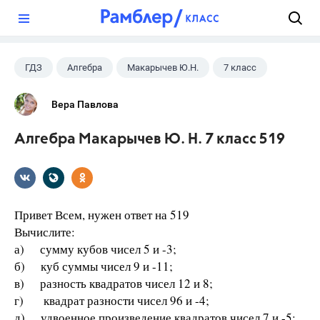
?
ГДЗ
Алгебра
Макарычев Ю.Н.
7 класс
Вера Павлова
Алгебра Макарычев Ю. Н. 7 класс 519
Привет Всем, нужен ответ на 519
Вычислите:
а) сумму кубов чисел 5 и -3;
б) куб суммы чисел 9 и -11;
в) разность квадратов чисел 12 и 8;
г) квадрат разности чисел 96 и -4;
д) удвоенное произведение квадратов чисел 7 и -5;