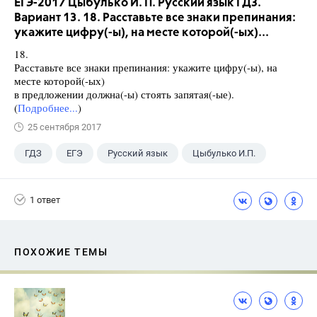
ЕГЭ-2017 Цыбулько И. П. Русский язык ГДЗ.
Вариант 13. 18. Расставьте все знаки препинания:
укажите цифру(-ы), на месте которой(-ых)...
18.
Расставьте все знаки препинания: укажите цифру(-ы), на
месте которой(-ых)
в предложении должна(-ы) стоять запятая(-ые).
(
Подробнее...
)
25 сентября 2017
ГДЗ
ЕГЭ
Русский язык
Цыбулько И.П.
1 ответ
ПОХОЖИЕ ТЕМЫ