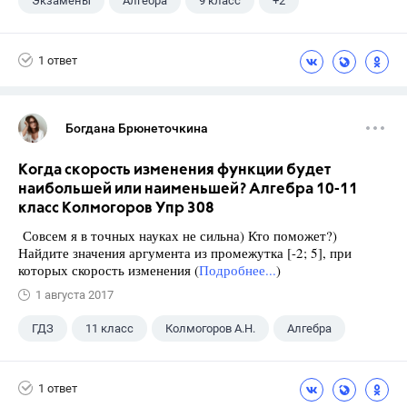
Экзамены
Алгебра
9 класс
+2
Макарычев Ю.Н.
ГДЗ
1 ответ
Богдана Брюнеточкина
Когда скорость изменения функции будет
наибольшей или наименьшей? Алгебра 10-11
класс Колмогоров Упр 308
Совсем я в точных науках не сильна) Кто поможет?)
Найдите значения аргумента из промежутка [-2; 5], при
которых скорость изменения (
Подробнее...
)
1 августа 2017
ГДЗ
11 класс
Колмогоров А.Н.
Алгебра
1 ответ