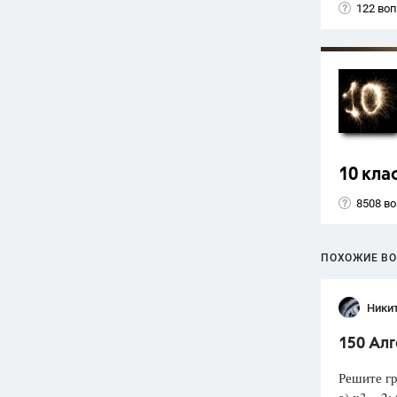
122 во
10 кла
8508 в
ПОХОЖИЕ В
Ники
150 Ал
Решите гр