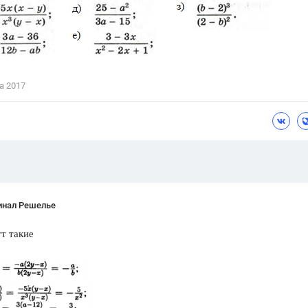
Цветков Л. А.
Психология
Отношения,
Любовь,
Красота,
Во
а 2017
ПОКАЗАТЬ ВСЕ
инал Решелье
т такие