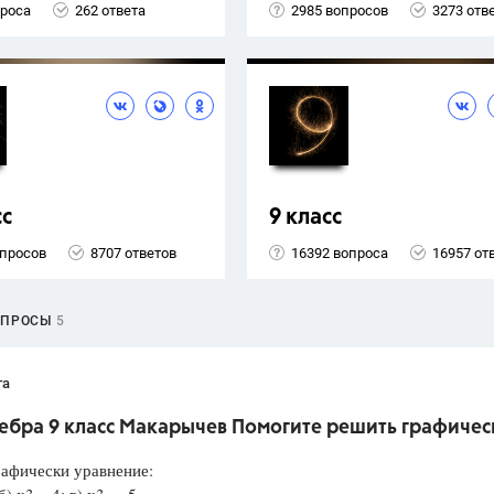
проса
262 ответа
2985 вопросов
3273 отв
сс
9 класс
опросов
8707 ответов
16392 вопроса
16957 от
ОПРОСЫ
5
та
гебра 9 класс Макарычев Помогите решить графичес
афически уравнение: