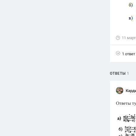
Вузы
1752
ответа
Олимпиады
82
ответа
11 март
Spotlight
1551
ответ
1 ответ
ГИА
280
ответов
ОТВЕТЫ
1
Кард
Ответы ту