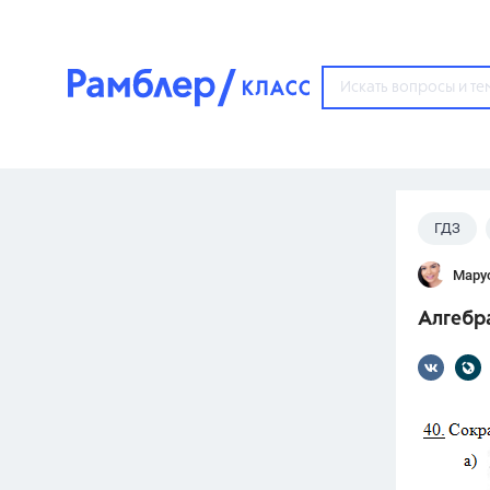
?
ГДЗ
Популярные тем
Мару
ГДЗ
67571
ответ
Алгебра
ЕГЭ
3273
ответа
ОГЭ
3460
ответов
ФИПИ
30
ответов