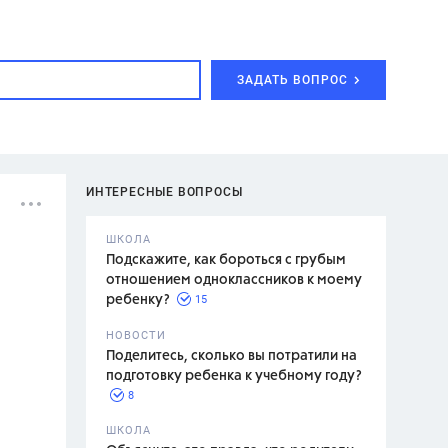
ЗАДАТЬ ВОПРОС
ИНТЕРЕСНЫЕ ВОПРОСЫ
ШКОЛА
Подскажите, как бороться с грубым
отношением одноклассников к моему
15
ребенку?
с,
7 класс,
НОВОСТИ
2 класс
Поделитесь, сколько вы потратили на
подготовку ребенка к учебному году?
8
.,
ШКОЛА
асян Л.С.,