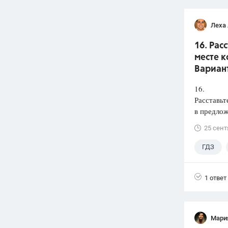
Леха
16. Рас
месте к
Вариант
16.
Расставьт
в предлож
25 сент
ГДЗ
1 ответ
Мари