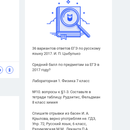
36 вариантов ответов ЕГЭ по русскому
языку 2017. И. П. Цыбулько
Средний балл по предметам за ЕГЭ в
2017 году?
Лабораторная 1. Физика 7 класс
№10. вопросы к §1-3. Составьте в
тетради таблицу. Рудзитис, Фельдман
8 класс химия
Спишите отрывки из басен И. А.
Крылова, верно употребляя не. ГДЗ,
Упр. 72, Русский язык, 6 класс,
Разумовская М.М., Леканта П.А.