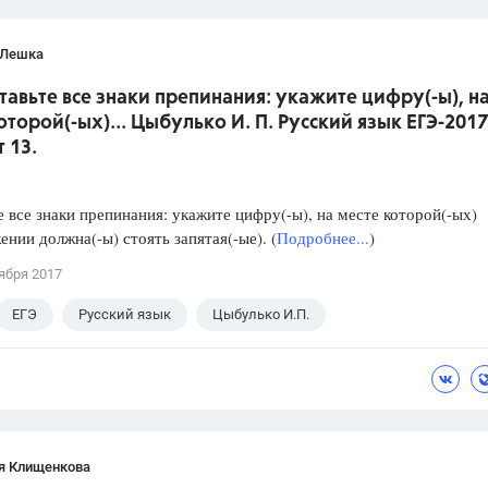
 Лешка
ставьте все знаки препинания: укажите цифру(-ы), н
оторой(-ых)... Цыбулько И. П. Русский язык ЕГЭ-2017
 13.
е все знаки препинания: укажите цифру(-ы), на месте которой(-ых)
ении должна(-ы) стоять запятая(-ые). (
Подробнее...
)
ября 2017
ЕГЭ
Русский язык
Цыбулько И.П.
я Клищенкова