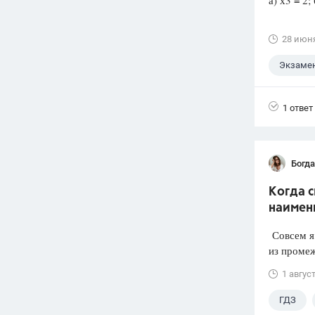
а) х3 = 2; 
28 июн
Экзаме
1 ответ
Богд
Когда 
наимен
Совсем я 
из промеж
1 авгус
ГДЗ