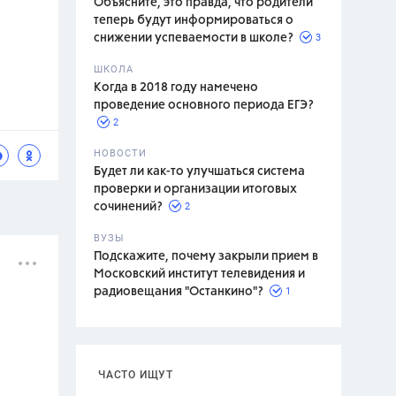
Объясните, это правда, что родители
теперь будут информироваться о
3
снижении успеваемости в школе?
ШКОЛА
спитание
Когда в 2018 году намечено
проведение основного периода ЕГЭ?
2
НОВОСТИ
Будет ли как-то улучшаться система
проверки и организации итоговых
2
сочинений?
ВУЗЫ
Подскажите, почему закрыли прием в
Московский институт телевидения и
1
радиовещания "Останкино"?
ЧАСТО ИЩУТ