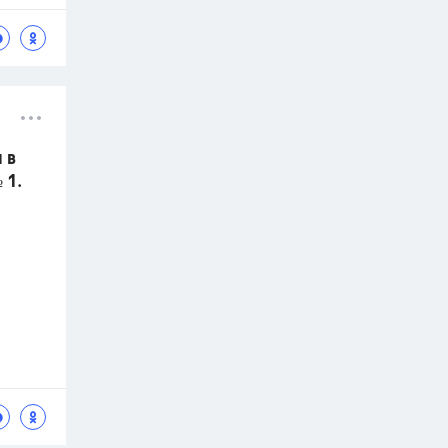
 в
 1.