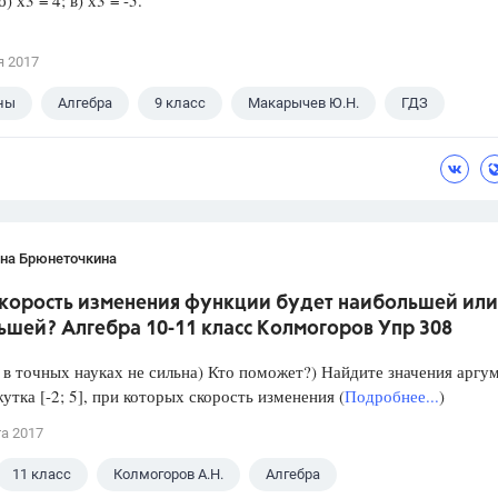
б) х3 = 4; в) х3 = -5.
я 2017
ны
Алгебра
9 класс
Макарычев Ю.Н.
ГДЗ
ана Брюнеточкина
скорость изменения функции будет наибольшей или
ьшей? Алгебра 10-11 класс Колмогоров Упр 308
в точных науках не сильна) Кто поможет?) Найдите значения аргу
утка [-2; 5], при которых скорость изменения (
Подробнее...
)
та 2017
11 класс
Колмогоров А.Н.
Алгебра