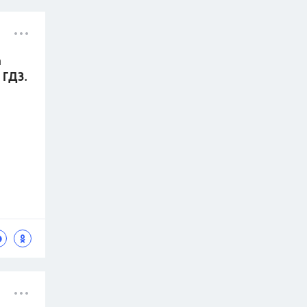
а
 ГДЗ.