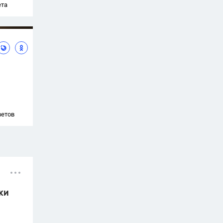
ета
ветов
ки