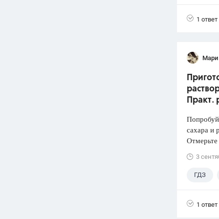
1 ответ
Мари
Пригото
раствор
Практ. 
Попробуй
сахара и 
Отмерьте
3 сентя
ГДЗ
1 ответ