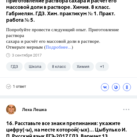
Приготовление раствора сахара и расчёт его
массовой доли в растворе. Химия. 8 класс.
Габриелян. ГДЗ. Хим. практикум № 1. Практ.
работа № 5.
Попробуйте провести следующий опыт. Приготовление
раствора
сахара и расчёт его массовой доли в растворе.
Отмерьте мерным (
Подробнее...
)
3 сентября 2017
ГДЗ
Школа
8 класс
Химия
+1
Габриелян О.С.
1 ответ
Леха Лешка
16. Расставьте все знаки препинания: укажите
цифру(-ы), на месте которой(-ых)... Цыбулько И.
П. Русский язык ЕГЭ-2017 ГДЗ. Вариант 13.